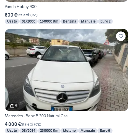
Panda Hobby 900
600 €
Staletti'
(
CZ
)
Usato
01/2000
150000 Km
Benzina
Manuale
Euro 2
5
Mercedes -Benz B 200 Natural Gas
4.000 €
Staletti'
(
CZ
)
Usato
08/2014
230000 Km
Metano
Manuale
Euro 6