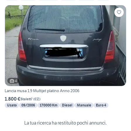
4
Lancia musa 1.9 Multijet platino Anno 2006
1.800 €
Staletti'
(
CZ
)
Usato
09/2006
170000 Km
Diesel
Manuale
Euro 4
La tua ricerca ha restituito pochi annunci.