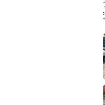
V
R
2
M