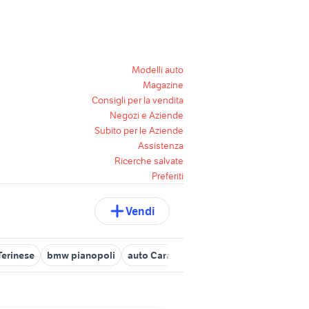
Modelli auto
Magazine
Consigli per la vendita
Negozi e Aziende
Subito per le Aziende
Assistenza
Ricerche salvate
Preferiti
Vendi
Terinese
bmw pianopoli
auto Caraffa di Catanzaro
alfa romeo 