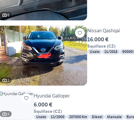
6
Nissan Qashqai
16.000 €
Squillace
(
CZ
)
Usato
11/2018
90000
2
Hyundai Galloper
6.000 €
Squillace
(
CZ
)
6
Usato
12/2000
207000 Km
Diesel
Manuale
Euro