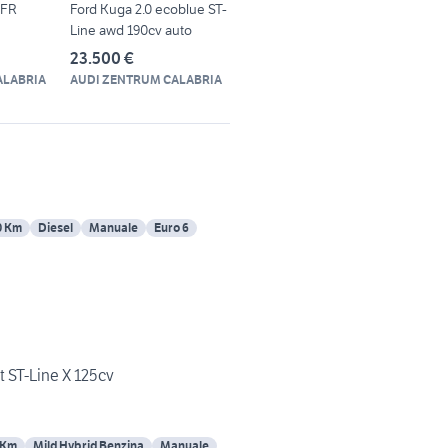
 FR
Ford Kuga 2.0 ecoblue ST-
Line awd 190cv auto
23.500 €
ALABRIA
AUDI ZENTRUM CALABRIA
0 Km
Diesel
Manuale
Euro 6
 ST-Line X 125cv
 Km
Mild Hybrid Benzina
Manuale