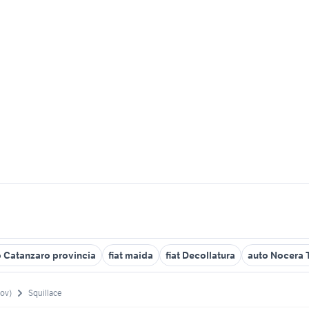
 Catanzaro provincia
fiat maida
fiat Decollatura
auto Nocera 
rov)
Squillace