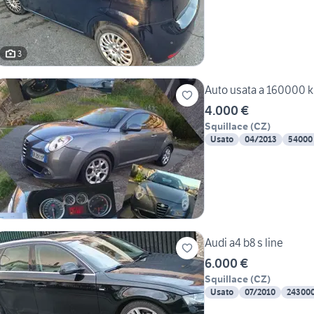
3
Auto usata a 160000 k
4.000 €
Squillace
(
CZ
)
Usato
04/2013
54000
Audi a4 b8 s line
6.000 €
Squillace
(
CZ
)
Usato
07/2010
24300