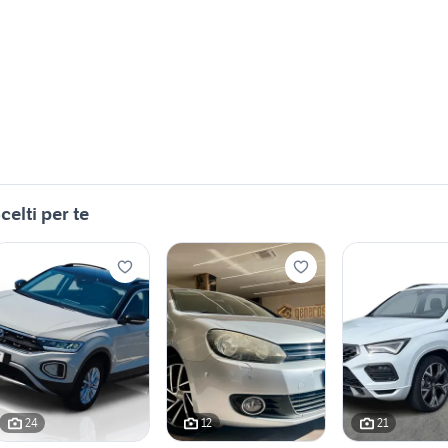
celti per te
24
12
21