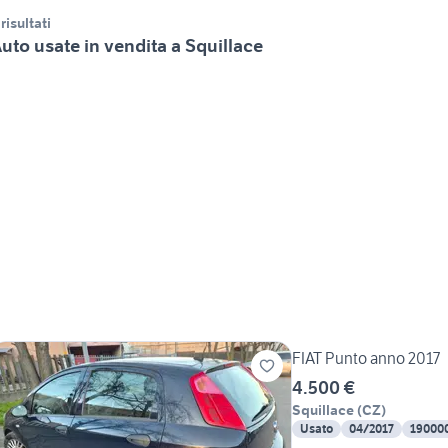
 risultati
uto usate in vendita a Squillace
FIAT Punto anno 2017
4.500 €
Squillace
(
CZ
)
Usato
04/2017
19000