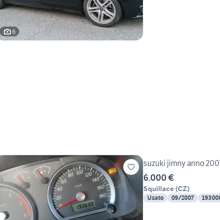
6
suzuki jimny anno 200
6.000 €
Squillace
(
CZ
)
Usato
09/2007
19300