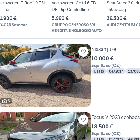
olkswagen T-Roc 1.0 TSI
Volkswagen Golf 1.6 TDI
Seat Ateca 2.0 tdi
-Line
DPF 5p. Comfortline
150cv dsg
1.900 €
5.990 €
39.500 €
Y-CAR Soverato
GRUPPO GENEROSO SRL
AUDI ZENTRUM C
VENDITA E NOLEGGIO AUTO
Nissan juke
10.000 €
Squillace
(
CZ
)
Usato
04/2017
13700
6
Focus V 2023 ecoboost
18.500 €
Squillace
(
CZ
)
Usato
01/2023
44000