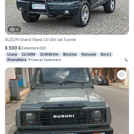
15
SUZUKI Grand Vitara 1.6i 16V cat 3 porte
8.500 €
Catanzaro
(
CZ
)
Usato
11/1999
134500 Km
Benzina
Manuale
Euro 2
Rivenditore
Privacar Catanzaro