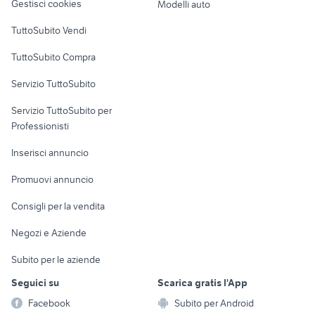
Gestisci cookies
Modelli auto
Case vacanza
TuttoSubito Vendi
Uffici e Locali
TuttoSubito Compra
commerciali
Servizio TuttoSubito
elettronica
per la casa e la
sports e hobby
Servizio TuttoSubito per
persona
Informatica
Animali
Professionisti
Arredamento e
Console e
Accessori per
Casalinghi
Inserisci annuncio
Videogiochi
animali
Elettrodomestici
Promuovi annuncio
Audio/Video
Musica e Film
Giardino e Fai da te
Consigli per la vendita
Fotografia
Libri e Riviste
Abbigliamento e
Negozi e Aziende
Telefonia
Strumenti Musicali
Accessori
Subito per le aziende
Sports
Tutto per i bambini
Seguici su
Scarica gratis l'App
Biciclette
Facebook
Subito per Android