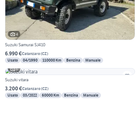
4
Suzuki Samurai SJ410
6.990 €
Catanzaro
(
CZ
)
Usato
04/1990
110000 Km
Benzina
Manuale
6
Suzuki vitara
3.200 €
Catanzaro
(
CZ
)
Usato
03/2022
60000 Km
Benzina
Manuale