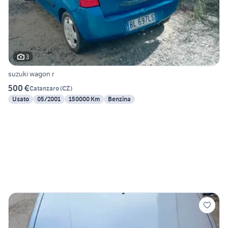
3
suzuki wagon r
500 €
Catanzaro
(
CZ
)
Usato
05/2001
150000 Km
Benzina