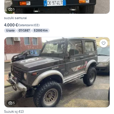
5
suzuki samurai
4.000 €
Catanzaro
(
CZ
)
Usato
07/1987
52000 Km
5
Suzuki sj 413