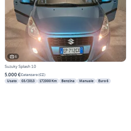
6
Suzuky Splash 1.0
5.000 €
Catanzaro
(
CZ
)
Usato
03/2013
172000 Km
Benzina
Manuale
Euro 6