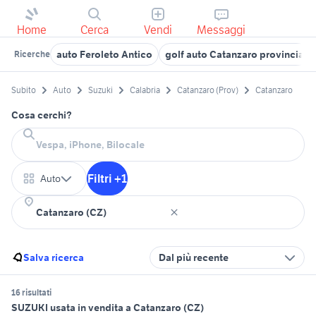
Home
Cerca
Vendi
Messaggi
auto Feroleto Antico
golf auto Catanzaro provincia
Ricerche
Subito
Auto
Suzuki
Calabria
Catanzaro (Prov)
Catanzaro
Cosa cerchi?
Filtri +1
Auto
Salva ricerca
Dal più recente
16 risultati
SUZUKI usata in vendita a Catanzaro (CZ)