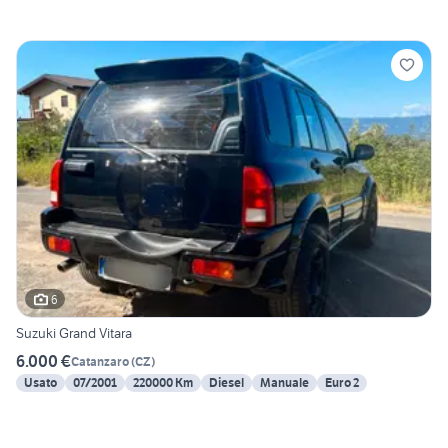
6
Suzuki Grand Vitara
6.000 €
Catanzaro
(
CZ
)
Usato
07/2001
220000 Km
Diesel
Manuale
Euro 2