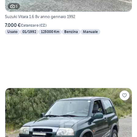
6
Suzuki Vitara 1.6 8v anno gennaio 1992
7.000 €
Catanzaro
(
CZ
)
Usato
01/1992
125000 Km
Benzina
Manuale