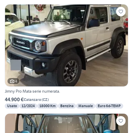
4
Jimny Pro Mata serie numerata.
44.900 €
Catanzaro
(
CZ
)
Usato
12/2024
18000 Km
Benzina
Manuale
Euro 6d-TEMP