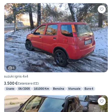
6
suzuki ignis 4x4
3.500 €
Catanzaro
(
CZ
)
Usato
06/2005
161000 Km
Benzina
Manuale
Euro 4