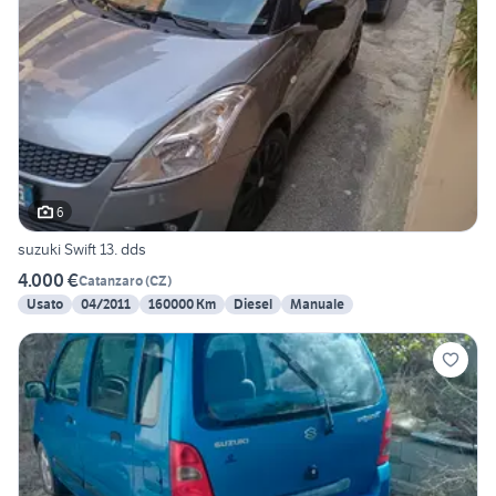
6
suzuki Swift 13. dds
4.000 €
Catanzaro
(
CZ
)
Usato
04/2011
160000 Km
Diesel
Manuale