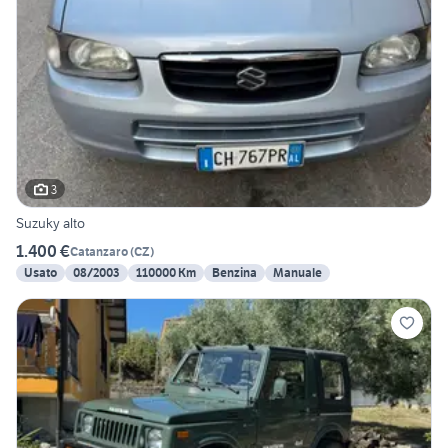
3
Suzuky alto
1.400 €
Catanzaro
(
CZ
)
Usato
08/2003
110000 Km
Benzina
Manuale