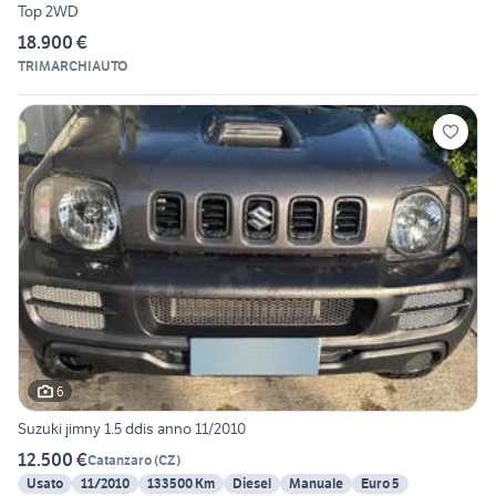
Top 2WD
18.900 €
TRIMARCHIAUTO
6
Suzuki jimny 1.5 ddis anno 11/2010
12.500 €
Catanzaro
(
CZ
)
Usato
11/2010
133500 Km
Diesel
Manuale
Euro 5