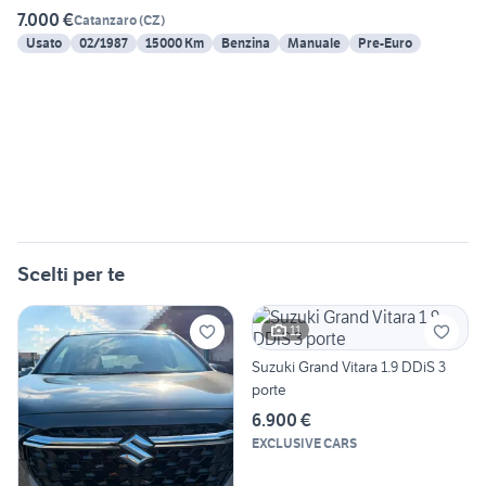
7.000 €
Catanzaro
(
CZ
)
Usato
02/1987
15000 Km
Benzina
Manuale
Pre-Euro
Scelti per te
11
Suzuki Grand Vitara 1.9 DDiS 3
porte
6.900 €
EXCLUSIVE CARS