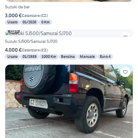
Suzuki da bar
3.000 €
Catanzaro
(
CZ
)
Usato
01/2026
0 Km
6
Suzuki SJ500/Samurai SJ700
4.000 €
Catanzaro
(
CZ
)
Usato
01/1989
1000 Km
Benzina
Manuale
Euro 4