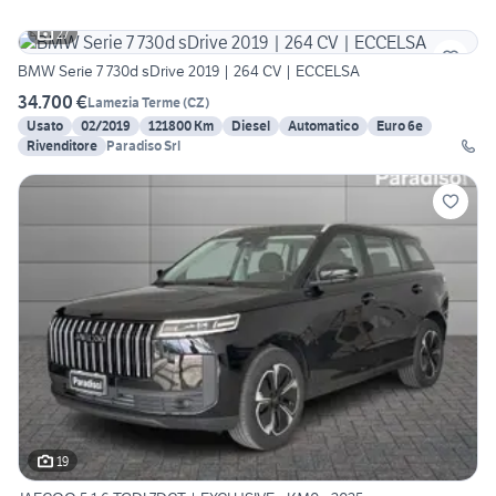
27
BMW Serie 7 730d sDrive 2019 | 264 CV | ECCELSA
34.700 €
Lamezia Terme
(
CZ
)
Usato
02/2019
121800 Km
Diesel
Automatico
Euro 6e
Rivenditore
Paradiso Srl
19