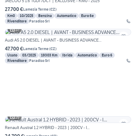
JAECOO 5 1.6 TGDI 7DCT | EXCLUSIVE - KM0 - 2025
27.700 €
Lamezia Terme
(
CZ
)
Km0
10/2025
Benzina
Automatico
Euro 6e
Rivenditore
Paradiso Srl
22
Audi A5 2.0 DIESEL | AVANT - BUSINESS ADVANCE...
47.700 €
Lamezia Terme
(
CZ
)
Usato
03/2025
19303 Km
Ibrida
Automatico
Euro 6
Rivenditore
Paradiso Srl
25
Renault Austral 1.2 HYBRID - 2023 | 200CV - I...