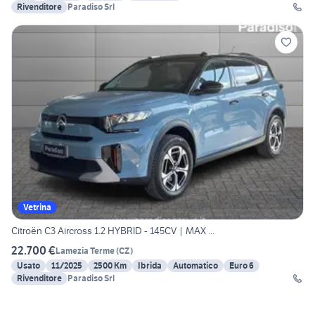
Rivenditore
Paradiso Srl
Vetrina
Citroën C3 Aircross 1.2 HYBRID - 145CV | MAX ...
22.700 €
Lamezia Terme
(
CZ
)
Usato
11/2025
2500 Km
Ibrida
Automatico
Euro 6
Rivenditore
Paradiso Srl