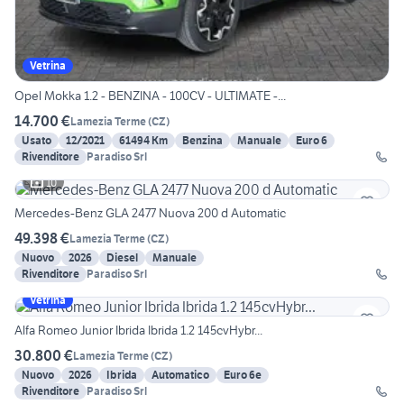
Vetrina
Opel Mokka 1.2 - BENZINA - 100CV - ULTIMATE -...
14.700 €
Lamezia Terme
(
CZ
)
Usato
12/2021
61494 Km
Benzina
Manuale
Euro 6
Rivenditore
Paradiso Srl
10
Mercedes-Benz GLA 2477 Nuova 200 d Automatic
49.398 €
Lamezia Terme
(
CZ
)
Nuovo
2026
Diesel
Manuale
Rivenditore
Paradiso Srl
Vetrina
Alfa Romeo Junior Ibrida Ibrida 1.2 145cvHybr...
30.800 €
Lamezia Terme
(
CZ
)
Nuovo
2026
Ibrida
Automatico
Euro 6e
Rivenditore
Paradiso Srl