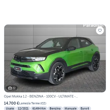
22
Opel Mokka 1.2 - BENZINA - 100CV - ULTIMATE -...
14.700 €
Lamezia Terme
(
CZ
)
Usato
12/2021
61494 Km
Benzina
Manuale
Euro 6