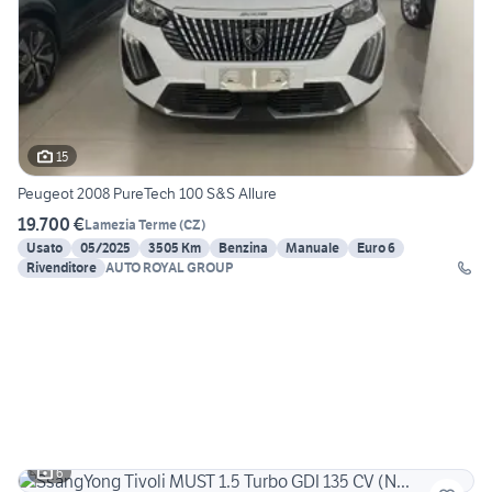
15
Peugeot 2008 PureTech 100 S&S Allure
19.700 €
Lamezia Terme
(
CZ
)
Usato
05/2025
3505 Km
Benzina
Manuale
Euro 6
Rivenditore
AUTO ROYAL GROUP
6