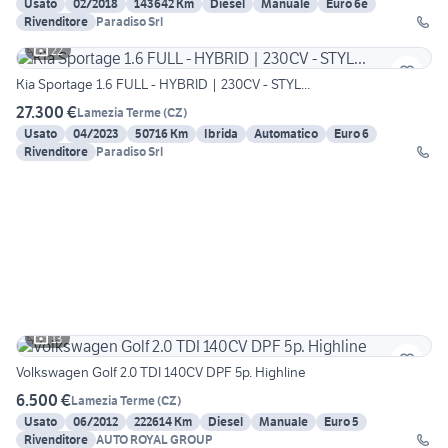
Usato
02/2018
143642 Km
Diesel
Manuale
Euro 6e
Rivenditore
Paradiso Srl
22
Kia Sportage 1.6 FULL - HYBRID | 230CV - STYL...
27.300 €
Lamezia Terme
(
CZ
)
Usato
04/2023
50716 Km
Ibrida
Automatico
Euro 6
Rivenditore
Paradiso Srl
13
Volkswagen Golf 2.0 TDI 140CV DPF 5p. Highline
6.500 €
Lamezia Terme
(
CZ
)
Usato
06/2012
222614 Km
Diesel
Manuale
Euro 5
Rivenditore
AUTO ROYAL GROUP