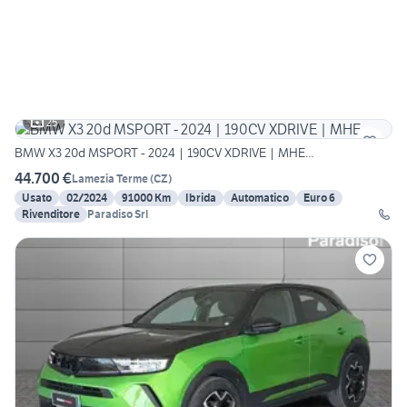
25
BMW X3 20d MSPORT - 2024 | 190CV XDRIVE | MHE...
44.700 €
Lamezia Terme
(
CZ
)
Usato
02/2024
91000 Km
Ibrida
Automatico
Euro 6
Rivenditore
Paradiso Srl