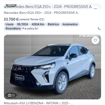
22
Mercedes-Benz EQA 250+ - 2024 - PROGRESSIVE A...
33.700 €
Lamezia Terme
(
CZ
)
Usato
05/2024
42816 Km
Elettrica
Automatico
Rivenditore
Paradiso Srl
23
Mitsubishi ASX 1.0 BENZINA - INFORM | 2025 - ...