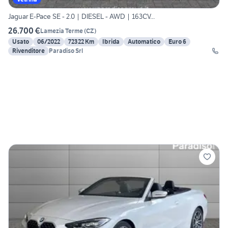
Jaguar E-Pace SE - 2.0 | DIESEL - AWD | 163CV...
26.700 €
Lamezia Terme
(
CZ
)
Usato
06/2022
72322 Km
Ibrida
Automatico
Euro 6
Rivenditore
Paradiso Srl