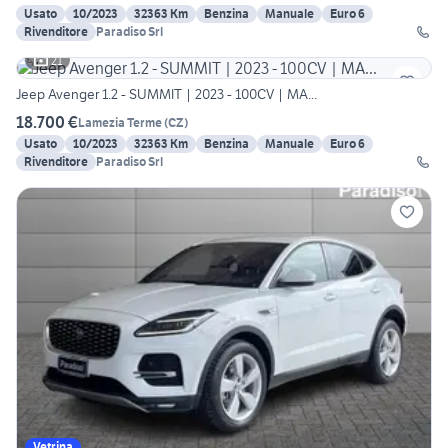
Usato
10/2023
32363 Km
Benzina
Manuale
Euro 6
Rivenditore
Paradiso Srl
21
Jeep Avenger 1.2 - SUMMIT | 2023 - 100CV | MA...
18.700 €
Lamezia Terme
(
CZ
)
Usato
10/2023
32363 Km
Benzina
Manuale
Euro 6
Rivenditore
Paradiso Srl
Vetrina