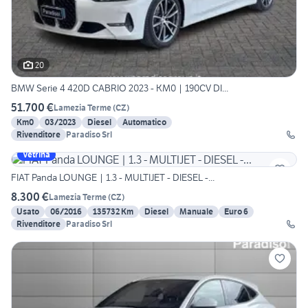
20
BMW Serie 4 420D CABRIO 2023 - KM0 | 190CV DI...
51.700 €
Lamezia Terme
(
CZ
)
Km0
03/2023
Diesel
Automatico
Rivenditore
Paradiso Srl
Vetrina
FIAT Panda LOUNGE | 1.3 - MULTIJET - DIESEL -...
8.300 €
Lamezia Terme
(
CZ
)
Usato
06/2016
135732 Km
Diesel
Manuale
Euro 6
Rivenditore
Paradiso Srl