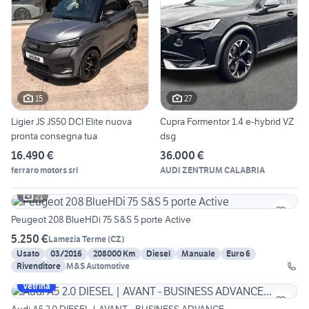
15
27
Ligier JS JS50 DCI Elite nuova
Cupra Formentor 1.4 e-hybrid VZ
pronta consegna tua
dsg
16.490 €
36.000 €
ferraro motors srl
AUDI ZENTRUM CALABRIA
21
Peugeot 208 BlueHDi 75 S&S 5 porte Active
5.250 €
Lamezia Terme
(
CZ
)
Usato
03/2016
208000 Km
Diesel
Manuale
Euro 6
Rivenditore
M&S Automotive
Vetrina