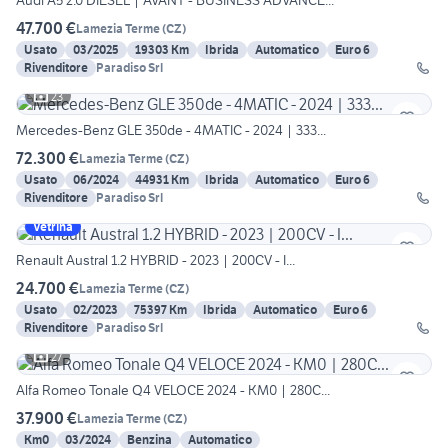
Audi A5 2.0 DIESEL | AVANT - BUSINESS ADVANCE...
47.700 €
Lamezia Terme
(
CZ
)
Usato
03/2025
19303 Km
Ibrida
Automatico
Euro 6
Rivenditore
Paradiso Srl
23
Mercedes-Benz GLE 350de - 4MATIC - 2024 | 333...
72.300 €
Lamezia Terme
(
CZ
)
Usato
06/2024
44931 Km
Ibrida
Automatico
Euro 6
Rivenditore
Paradiso Srl
Vetrina
Renault Austral 1.2 HYBRID - 2023 | 200CV - I...
24.700 €
Lamezia Terme
(
CZ
)
Usato
02/2023
75397 Km
Ibrida
Automatico
Euro 6
Rivenditore
Paradiso Srl
27
Alfa Romeo Tonale Q4 VELOCE 2024 - KM0 | 280C...
37.900 €
Lamezia Terme
(
CZ
)
Km0
03/2024
Benzina
Automatico