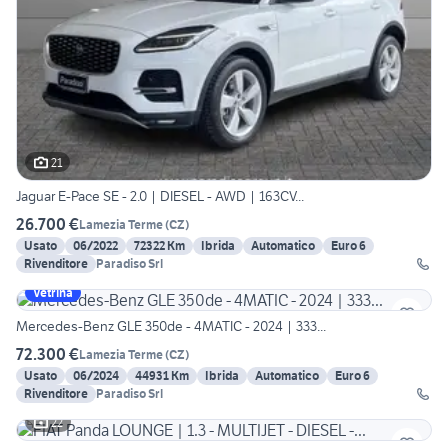
21
Jaguar E-Pace SE - 2.0 | DIESEL - AWD | 163CV...
26.700 €
Lamezia Terme
(
CZ
)
Usato
06/2022
72322 Km
Ibrida
Automatico
Euro 6
Rivenditore
Paradiso Srl
Vetrina
Mercedes-Benz GLE 350de - 4MATIC - 2024 | 333...
72.300 €
Lamezia Terme
(
CZ
)
Usato
06/2024
44931 Km
Ibrida
Automatico
Euro 6
Rivenditore
Paradiso Srl
22