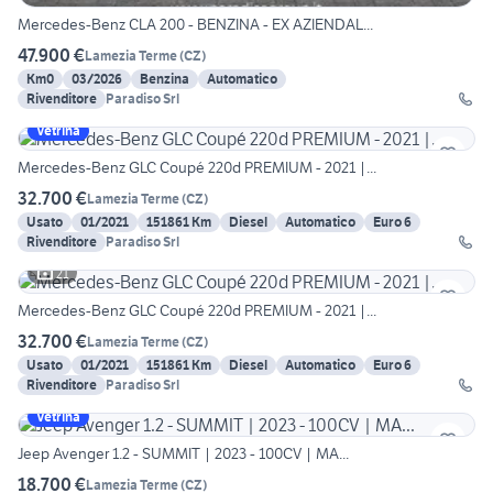
Mercedes-Benz CLA 200 - BENZINA - EX AZIENDAL...
47.900 €
Lamezia Terme
(
CZ
)
Km0
03/2026
Benzina
Automatico
Rivenditore
Paradiso Srl
Vetrina
Mercedes-Benz GLC Coupé 220d PREMIUM - 2021 |...
32.700 €
Lamezia Terme
(
CZ
)
Usato
01/2021
151861 Km
Diesel
Automatico
Euro 6
Rivenditore
Paradiso Srl
21
Mercedes-Benz GLC Coupé 220d PREMIUM - 2021 |...
32.700 €
Lamezia Terme
(
CZ
)
Usato
01/2021
151861 Km
Diesel
Automatico
Euro 6
Rivenditore
Paradiso Srl
Vetrina
Jeep Avenger 1.2 - SUMMIT | 2023 - 100CV | MA...
18.700 €
Lamezia Terme
(
CZ
)