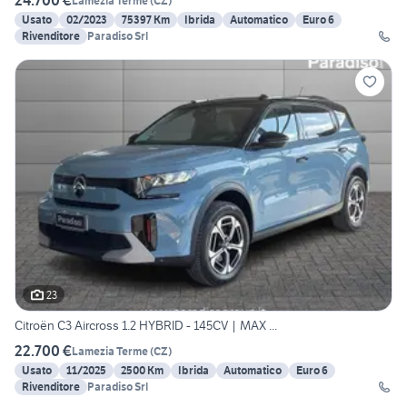
24.700 €
Lamezia Terme
(
CZ
)
Usato
02/2023
75397 Km
Ibrida
Automatico
Euro 6
Rivenditore
Paradiso Srl
23
Citroën C3 Aircross 1.2 HYBRID - 145CV | MAX ...
22.700 €
Lamezia Terme
(
CZ
)
Usato
11/2025
2500 Km
Ibrida
Automatico
Euro 6
Rivenditore
Paradiso Srl