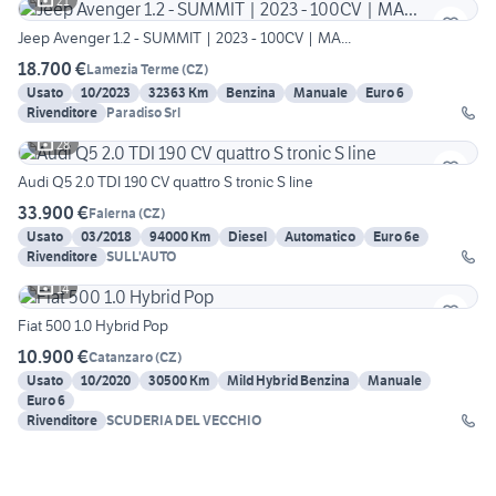
21
Jeep Avenger 1.2 - SUMMIT | 2023 - 100CV | MA...
18.700 €
Lamezia Terme
(
CZ
)
Usato
10/2023
32363 Km
Benzina
Manuale
Euro 6
Rivenditore
Paradiso Srl
28
Audi Q5 2.0 TDI 190 CV quattro S tronic S line
33.900 €
Falerna
(
CZ
)
Usato
03/2018
94000 Km
Diesel
Automatico
Euro 6e
Rivenditore
SULL'AUTO
14
Fiat 500 1.0 Hybrid Pop
10.900 €
Catanzaro
(
CZ
)
Usato
10/2020
30500 Km
Mild Hybrid Benzina
Manuale
Euro 6
Rivenditore
SCUDERIA DEL VECCHIO