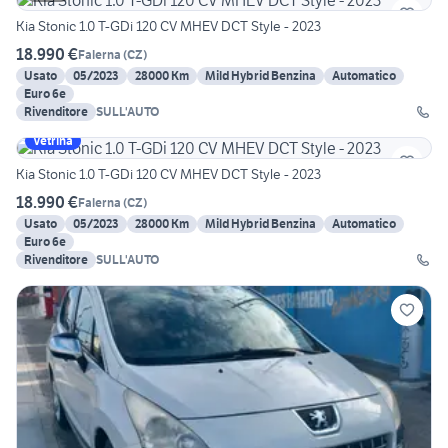
Kia Stonic 1.0 T-GDi 120 CV MHEV DCT Style - 2023
18.990 €
Falerna
(
CZ
)
Usato
05/2023
28000 Km
Mild Hybrid Benzina
Automatico
Euro 6e
Rivenditore
SULL'AUTO
Vetrina
Kia Stonic 1.0 T-GDi 120 CV MHEV DCT Style - 2023
18.990 €
Falerna
(
CZ
)
Usato
05/2023
28000 Km
Mild Hybrid Benzina
Automatico
Euro 6e
Rivenditore
SULL'AUTO