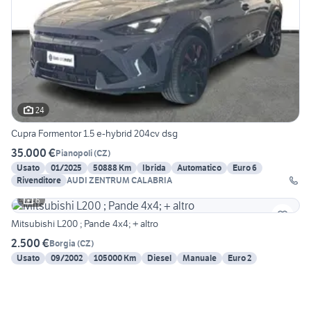
24
Cupra Formentor 1.5 e-hybrid 204cv dsg
35.000 €
Pianopoli
(
CZ
)
Usato
01/2025
50888 Km
Ibrida
Automatico
Euro 6
Rivenditore
AUDI ZENTRUM CALABRIA
6
Mitsubishi L200 ; Pande 4x4; + altro
2.500 €
Borgia
(
CZ
)
Usato
09/2002
105000 Km
Diesel
Manuale
Euro 2