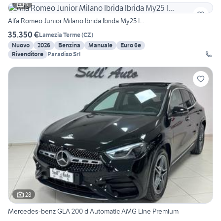
5
Alfa Romeo Junior Milano Ibrida Ibrida My25 I...
35.350 €
Lamezia Terme
(
CZ
)
Nuovo
2026
Benzina
Manuale
Euro 6e
Rivenditore
Paradiso Srl
28
Mercedes-benz GLA 200 d Automatic AMG Line Premium