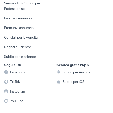
Servizio TuttoSubito per
persona
Informatica
Animali
Professionisti
Arredamento e
Console e
Accessori per
Casalinghi
Inserisci annuncio
Videogiochi
animali
Elettrodomestici
Promuovi annuncio
Audio/Video
Musica e Film
Giardino e Fai da te
Consigli per la vendita
Fotografia
Libri e Riviste
Abbigliamento e
Negozi e Aziende
Telefonia
Strumenti Musicali
Accessori
Subito per le aziende
Sports
Tutto per i bambini
Seguici su
Scarica gratis l'App
Biciclette
Facebook
Subito per Android
Collezionismo
TikTok
Subito per iOS
Instagram
YouTube