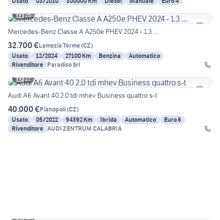
Usato
03/2010
300000 Km
Diesel
Manuale
Euro 4
25
Mercedes-Benz Classe A A250e PHEV 2024 - 1.3 ...
32.700 €
Lamezia Terme
(
CZ
)
Usato
12/2024
27100 Km
Benzina
Automatico
Rivenditore
Paradiso Srl
21
Audi A6 Avant 40 2.0 tdi mhev Business quattro s-t
40.000 €
Pianopoli
(
CZ
)
Usato
05/2022
94392 Km
Ibrida
Automatico
Euro 6
Rivenditore
AUDI ZENTRUM CALABRIA