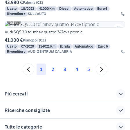
43.990 €
Falerna
(
CZ
)
Usato
10/2023
41000 Km
Diesel
Automatico
Euro 6
Rivenditore
SULL'AUTO
25
Audi SQ5 3.0 tdi mhev quattro 347cv tiptronic
41.000 €
Pianopoli
(
CZ
)
Usato
07/2020
114021 Km
Ibrida
Automatico
Euro 6
Rivenditore
AUDI ZENTRUM CALABRIA
1
2
3
4
5
Più cercati
Correlati
Richerche simili
Suggerimenti
Ricerche consigliate
auto Santa Caterina
auto Mesoraca
kia reggio calabria
dello Ionio
fiat 1100 anni 50
auto cabrio
accessori auto
fiat bagnara calabra
Tutte le categorie
fiat chiaravalle
Feroleto della
alfa romeo tonale
dorigoni auto usate
benzina Calabria