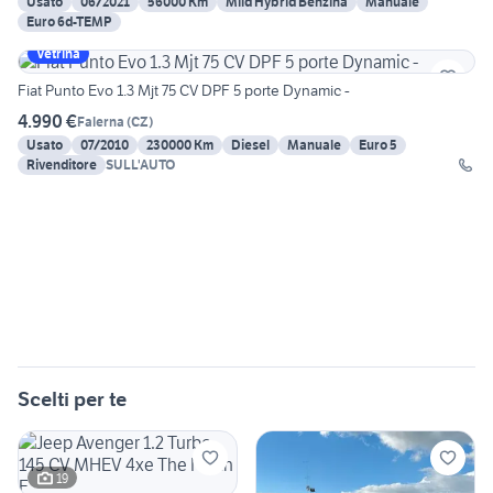
Usato
06/2021
56000 Km
Mild Hybrid Benzina
Manuale
Euro 6d-TEMP
Vetrina
Fiat Punto Evo 1.3 Mjt 75 CV DPF 5 porte Dynamic -
4.990 €
Falerna
(
CZ
)
Usato
07/2010
230000 Km
Diesel
Manuale
Euro 5
Rivenditore
SULL'AUTO
Scelti per te
19