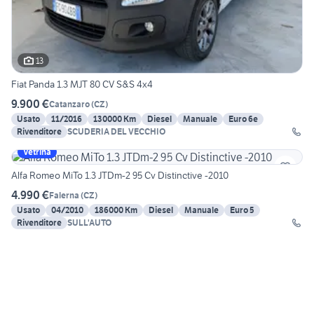
13
Fiat Panda 1.3 MJT 80 CV S&S 4x4
9.900 €
Catanzaro
(
CZ
)
Usato
11/2016
130000 Km
Diesel
Manuale
Euro 6e
Rivenditore
SCUDERIA DEL VECCHIO
Vetrina
Alfa Romeo MiTo 1.3 JTDm-2 95 Cv Distinctive -2010
4.990 €
Falerna
(
CZ
)
Usato
04/2010
186000 Km
Diesel
Manuale
Euro 5
Rivenditore
SULL'AUTO