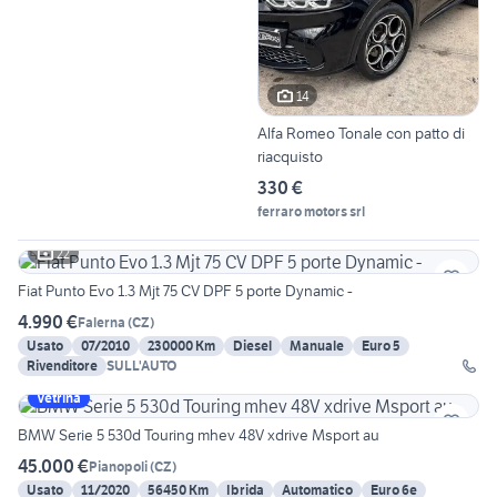
14
Alfa Romeo Tonale con patto di
riacquisto
330 €
ferraro motors srl
22
Fiat Punto Evo 1.3 Mjt 75 CV DPF 5 porte Dynamic -
4.990 €
Falerna
(
CZ
)
Usato
07/2010
230000 Km
Diesel
Manuale
Euro 5
Rivenditore
SULL'AUTO
Vetrina
BMW Serie 5 530d Touring mhev 48V xdrive Msport au
45.000 €
Pianopoli
(
CZ
)
Usato
11/2020
56450 Km
Ibrida
Automatico
Euro 6e