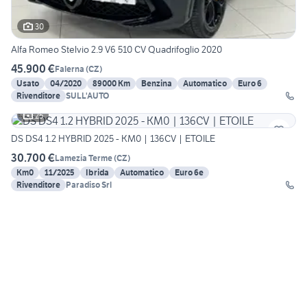
30
Alfa Romeo Stelvio 2.9 V6 510 CV Quadrifoglio 2020
45.900 €
Falerna
(
CZ
)
Usato
04/2020
89000 Km
Benzina
Automatico
Euro 6
Rivenditore
SULL'AUTO
25
DS DS4 1.2 HYBRID 2025 - KM0 | 136CV | ETOILE
30.700 €
Lamezia Terme
(
CZ
)
Km0
11/2025
Ibrida
Automatico
Euro 6e
Rivenditore
Paradiso Srl