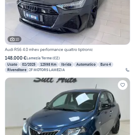
10
Audi RS6 4.0 mhev performance quattro tiptronic
148.000 €
Lamezia Terme
(
CZ
)
Usato
02/2025
12598 Km
Ibrida
Automatico
Euro 4
Rivenditore
2F MOTORS LAMEZIA