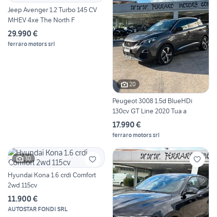
Jeep Avenger 1.2 Turbo 145 CV
MHEV 4xe The North F
29.990 €
ferraro motors srl
20
Peugeot 3008 1.5d BlueHDi
130cv GT Line 2020 Tua a
17.990 €
ferraro motors srl
30
Hyundai Kona 1.6 crdi Comfort
2wd 115cv
11.900 €
AUTOSTAR FONDI SRL