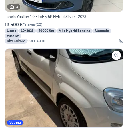
24
Lancia Ypsilon 1.0 FireFly 5P Hybrid Silver - 2023
13.500 €
Falerna
(
CZ
)
Usato
10/2023
49000 Km
Mild Hybrid Benzina
Manuale
Euro 6e
Rivenditore
SULL'AUTO
Vetrina