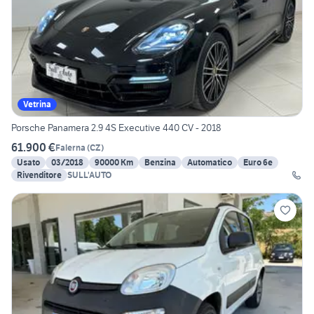
Vetrina
Porsche Panamera 2.9 4S Executive 440 CV - 2018
61.900 €
Falerna
(
CZ
)
Usato
03/2018
90000 Km
Benzina
Automatico
Euro 6e
Rivenditore
SULL'AUTO