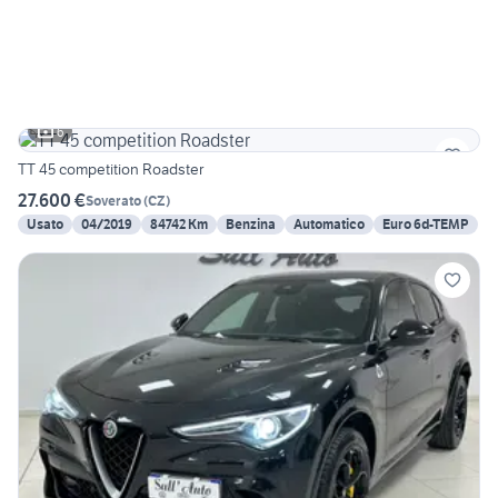
6
TT 45 competition Roadster
27.600 €
Soverato
(
CZ
)
Usato
04/2019
84742 Km
Benzina
Automatico
Euro 6d-TEMP