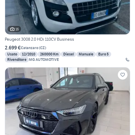
16
Peugeot 3008 2.0 HDi 110CV Business
2.699 €
Catanzaro
(
CZ
)
Usato
12/2010
260000 Km
Diesel
Manuale
Euro 5
Rivenditore
MG AUTOMOTIVE