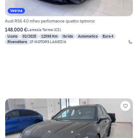
Vetrina
Audi RS6 4.0 mhev performance quattro tiptronic
148.000 €
Lamezia Terme
(
CZ
)
Usato
02/2025
12598 Km
Ibrida
Automatico
Euro 4
Rivenditore
2F MOTORS LAMEZIA