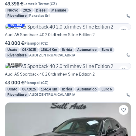
49.398 €
Lamezia Terme
(
CZ
)
Nuovo
2026
Diesel
Manuale
Rivenditore
Paradiso Srl
Vetrina
Audi A5 Sportback 40 2.0 tdi mhev S line Edition 2
43.000 €
Pianopoli
(
CZ
)
Usato
06/2025
15614 Km
Ibrida
Automatico
Euro 6
Rivenditore
AUDI ZENTRUM CALABRIA
23
Audi A5 Sportback 40 2.0 tdi mhev S line Edition 2
43.000 €
Pianopoli
(
CZ
)
Usato
06/2025
15614 Km
Ibrida
Automatico
Euro 6
Rivenditore
AUDI ZENTRUM CALABRIA