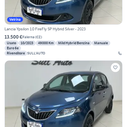
Vetrina
Lancia Ypsilon 1.0 FireFly 5P Hybrid Silver - 2023
13.500 €
Falerna
(
CZ
)
Usato
10/2023
49000 Km
Mild Hybrid Benzina
Manuale
Euro 6e
Rivenditore
SULL'AUTO