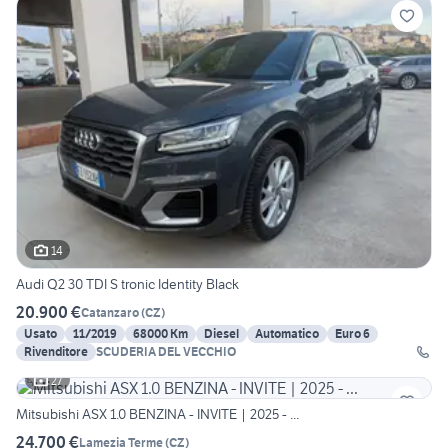
14
Audi Q2 30 TDI S tronic Identity Black
20.900 €
Catanzaro
(
CZ
)
Usato
11/2019
68000 Km
Diesel
Automatico
Euro 6
Rivenditore
SCUDERIA DEL VECCHIO
27
Mitsubishi ASX 1.0 BENZINA - INVITE | 2025 - ...
24.700 €
Lamezia Terme
(
CZ
)