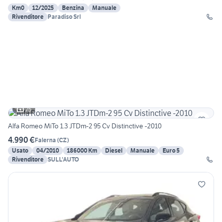
Km0
12/2025
Benzina
Manuale
Rivenditore
Paradiso Srl
25
Alfa Romeo MiTo 1.3 JTDm-2 95 Cv Distinctive -2010
4.990 €
Falerna
(
CZ
)
Usato
04/2010
186000 Km
Diesel
Manuale
Euro 5
Rivenditore
SULL'AUTO