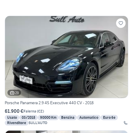
29
Porsche Panamera 2.9 4S Executive 440 CV - 2018
61.900 €
Falerna
(
CZ
)
Usato
03/2018
90000 Km
Benzina
Automatico
Euro 6e
Rivenditore
SULL'AUTO