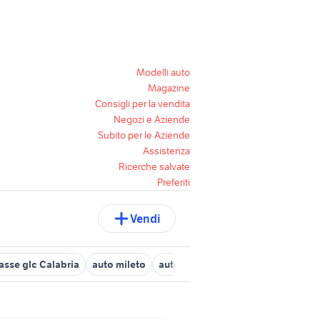
Modelli auto
Magazine
Consigli per la vendita
Negozi e Aziende
Subito per le Aziende
Assistenza
Ricerche salvate
Preferiti
Vendi
asse glc Calabria
auto mileto
auto toyota berlina Calabria
aut