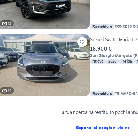
13
Rivenditore
CONCESSION
Suzuki Swift Hybrid 1.
18.900 €
San Giorgio Morgeto
(
R
Nuovo
2026
Ibrida
10
Rivenditore
TRIMARCHI
La tua ricerca ha restituito pochi ann
Espandi alle regioni vicine