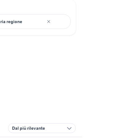
Dal più rilevante