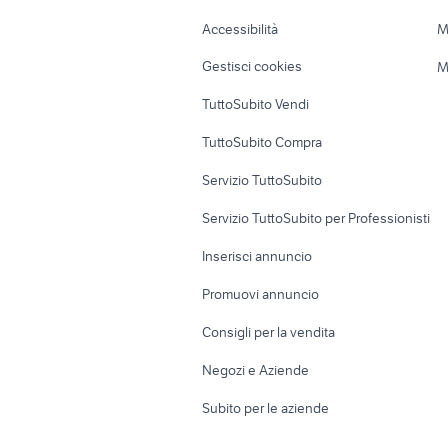
Caravan e Camper
Loft, mansarde 
Accessibilità
M
Veicoli commerciali
Case vacanza
Gestisci cookies
M
Uffici e Locali
TuttoSubito Vendi
commerciali
TuttoSubito Compra
Servizio TuttoSubito
Servizio TuttoSubito per Professionisti
Inserisci annuncio
Promuovi annuncio
Consigli per la vendita
Negozi e Aziende
Subito per le aziende