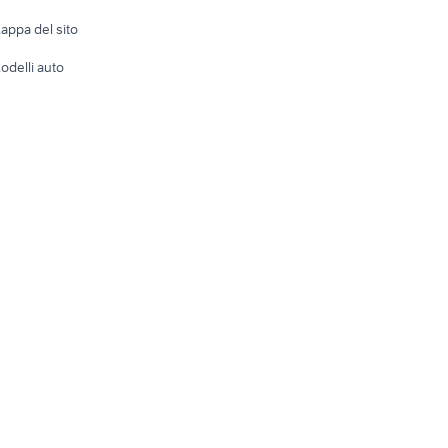
Accesso
e altro
appa del sito
Tutto per
odelli auto