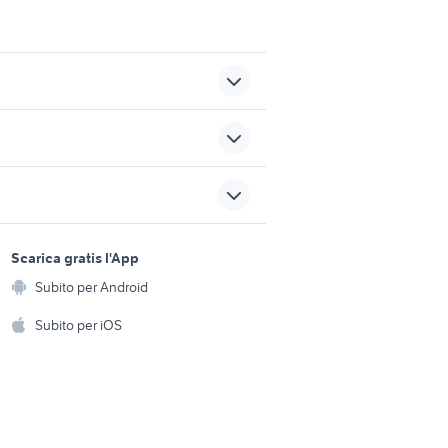
rara
leve freno frizione kawasaki
z750
alfa 90
sports e hobby
iguria
toyota corolla
a
Scarica gratis l'App
Animali
e
fiat 500 r epoca auto
Subito per Android
ento e
Accessori per animali
hi
Subito per iOS
Musica e Film
omestici
Libri e Riviste
e Fai da te
Strumenti Musicali
amento e