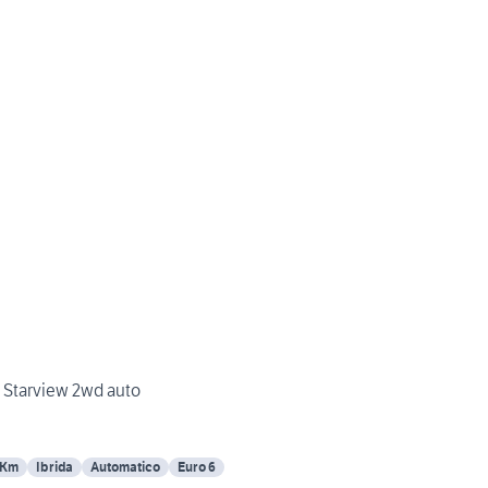
y Starview 2wd auto
 Km
Ibrida
Automatico
Euro 6