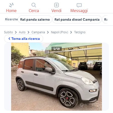
Home
Cerca
Vendi
Messaggi
fiat panda salerno
fiat panda diesel Campania
fiat 
Ricerche
Subito
Auto
Campania
Napoli (Prov)
Terzigno
Torna alla ricerca
1/19