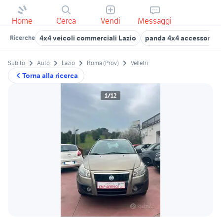
Home
Cerca
Vendi
Messaggi
4x4 veicoli commerciali Lazio
panda 4x4 accessori au
Ricerche
Subito
Auto
Lazio
Roma (Prov)
Velletri
Torna alla ricerca
1/12