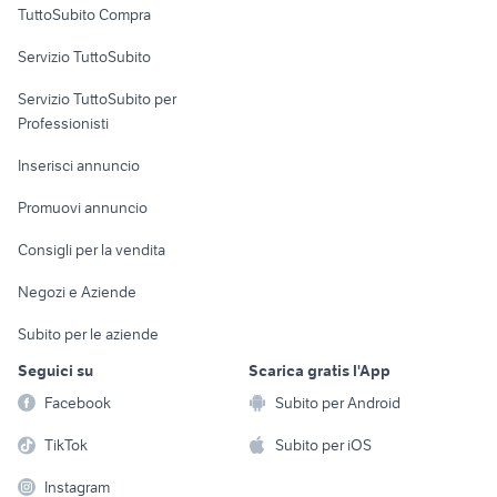
TuttoSubito Compra
golf 8 gti
golf 6
commerciali
renault captur usata sicilia
auto solo passaggio Campania
Servizio TuttoSubito
elettronica
per la casa e la
sports e hobby
Servizio TuttoSubito per
persona
Informatica
Animali
Professionisti
Arredamento e
Console e
Accessori per
Casalinghi
Inserisci annuncio
Videogiochi
animali
Elettrodomestici
Promuovi annuncio
Audio/Video
Musica e Film
Giardino e Fai da te
Consigli per la vendita
Fotografia
Libri e Riviste
Abbigliamento e
Negozi e Aziende
Telefonia
Strumenti Musicali
Accessori
Subito per le aziende
Sports
Tutto per i bambini
Seguici su
Scarica gratis l'App
Biciclette
Facebook
Subito per Android
Collezionismo
TikTok
Subito per iOS
Instagram