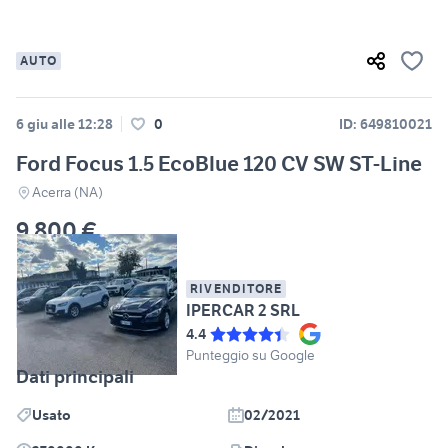
AUTO
6 giu alle 12:28
0
ID: 649810021
Ford Focus 1.5 EcoBlue 120 CV SW ST-Line
Acerra (NA)
9.800 €
RIVENDITORE
IPERCAR 2 SRL
4.4
Punteggio su Google
Dati principali
Usato
02/2021