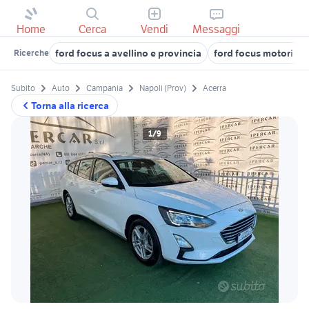
Home
Cerca
Vendi
Messaggi
ford focus a avellino e provincia
ford focus motori Av
Ricerche
Subito
Auto
Campania
Napoli (Prov)
Acerra
Torna alla ricerca
1/9