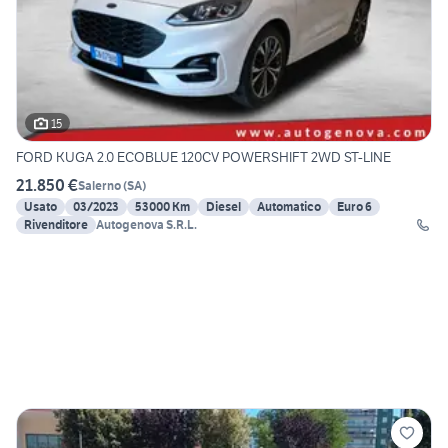
15
FORD KUGA 2.0 ECOBLUE 120CV POWERSHIFT 2WD ST-LINE
21.850 €
Salerno
(
SA
)
Usato
03/2023
53000 Km
Diesel
Automatico
Euro 6
Rivenditore
Autogenova S.R.L.