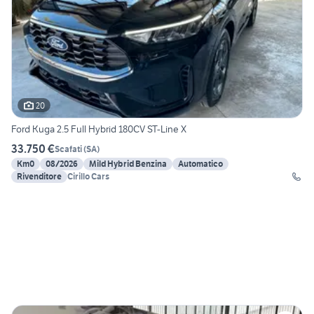
20
Ford Kuga 2.5 Full Hybrid 180CV ST-Line X
33.750 €
Scafati
(
SA
)
Km0
08/2026
Mild Hybrid Benzina
Automatico
Rivenditore
Cirillo Cars