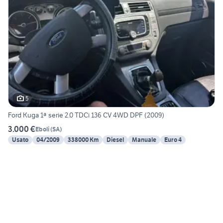
5
Ford Kuga 1ª serie 2.0 TDCi 136 CV 4WD DPF (2009)
3.000 €
Eboli
(
SA
)
Usato
04/2009
338000 Km
Diesel
Manuale
Euro 4