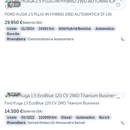
30
FORD KUGA 2.5 PLUG-IN HYBRID 2WD AUTOMATICA ST-LIN
29.950 €
Salerno
(
SA
)
Usato
11/2024
24391 Km
Mild Hybrid Benzina
Automatico
Euro 6e
Rivenditore
Concessionaria Autosantoro
18
Ford Kuga 1.5 EcoBlue 120 CV 2WD Titanium Business
14.500 €
Salerno
(
SA
)
Usato
03/2022
130000 Km
Diesel
Automatico
Euro 6
Rivenditore
Salvati Motors Di Alessandro Salvati