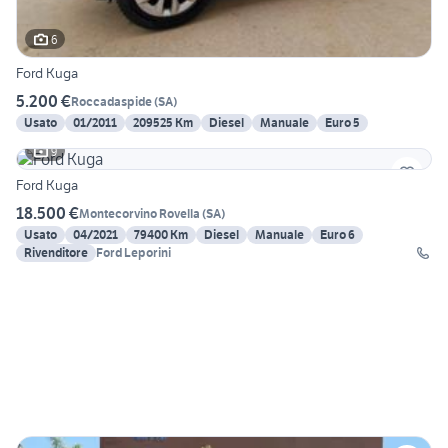
6
Ford Kuga
5.200 €
Roccadaspide
(
SA
)
Usato
01/2011
209525 Km
Diesel
Manuale
Euro 5
9
Ford Kuga
18.500 €
Montecorvino Rovella
(
SA
)
Usato
04/2021
79400 Km
Diesel
Manuale
Euro 6
Rivenditore
Ford Leporini