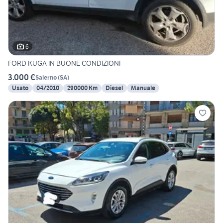
6
FORD KUGA IN BUONE CONDIZIONI
3.000 €
Salerno
(
SA
)
Usato
04/2010
290000 Km
Diesel
Manuale