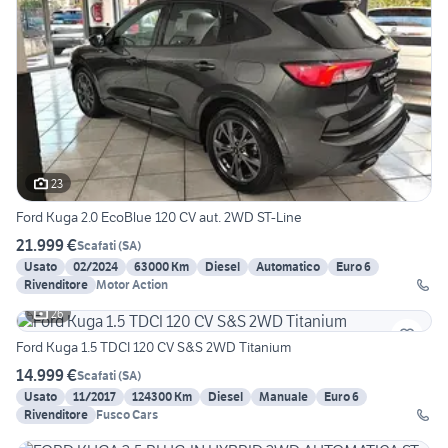
23
Ford Kuga 2.0 EcoBlue 120 CV aut. 2WD ST-Line
21.999 €
Scafati
(
SA
)
Usato
02/2024
63000 Km
Diesel
Automatico
Euro 6
Rivenditore
Motor Action
26
Ford Kuga 1.5 TDCI 120 CV S&S 2WD Titanium
14.999 €
Scafati
(
SA
)
Usato
11/2017
124300 Km
Diesel
Manuale
Euro 6
Rivenditore
Fusco Cars