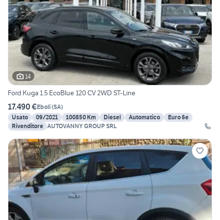
14
Ford Kuga 1.5 EcoBlue 120 CV 2WD ST-Line
17.490 €
Eboli
(
SA
)
Usato
09/2021
100850 Km
Diesel
Automatico
Euro 6e
Rivenditore
AUTOVANNY GROUP SRL