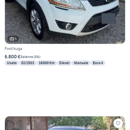
5
Ford kuga
6.800 €
Salerno
(
SA
)
Usato
02/2013
18000 Km
Diesel
Manuale
Euro 4