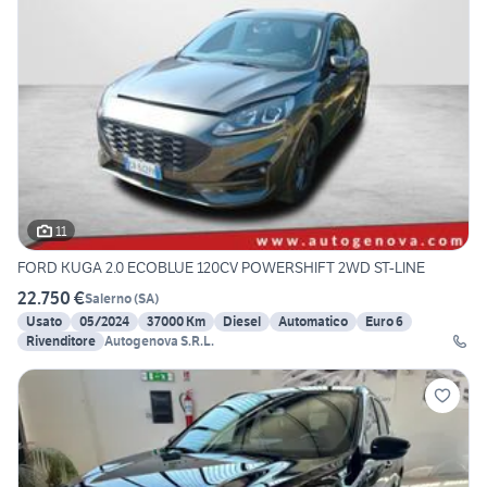
11
FORD KUGA 2.0 ECOBLUE 120CV POWERSHIFT 2WD ST-LINE
22.750 €
Salerno
(
SA
)
Usato
05/2024
37000 Km
Diesel
Automatico
Euro 6
Rivenditore
Autogenova S.R.L.