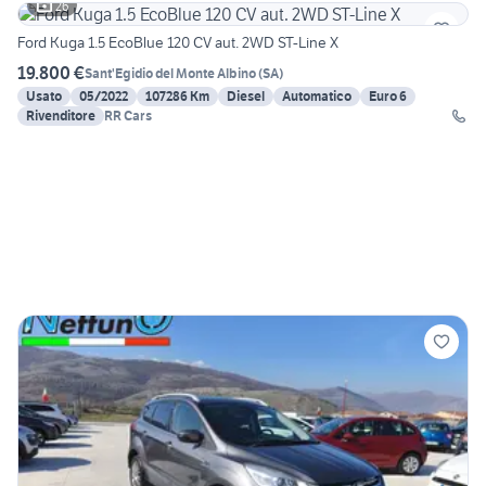
26
Ford Kuga 1.5 EcoBlue 120 CV aut. 2WD ST-Line X
19.800 €
Sant'Egidio del Monte Albino
(
SA
)
Usato
05/2022
107286 Km
Diesel
Automatico
Euro 6
Rivenditore
RR Cars