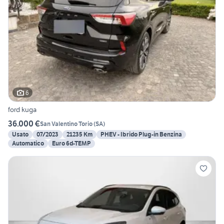
6
ford kuga
36.000 €
San Valentino Torio
(
SA
)
Usato
07/2023
21235 Km
PHEV - Ibrido Plug-in Benzina
Automatico
Euro 6d-TEMP