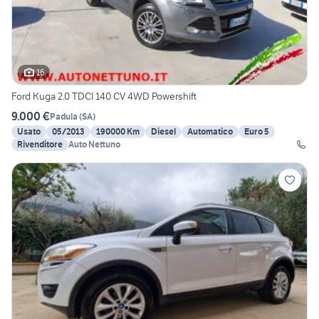
16
Ford Kuga 2.0 TDCI 140 CV 4WD Powershift
9.000 €
Padula
(
SA
)
Usato
05/2013
190000 Km
Diesel
Automatico
Euro 5
Rivenditore
Auto Nettuno