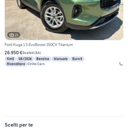
25
Ford Kuga 1.5 EcoBoost 150CV Titanium
26.950 €
Scafati
(
SA
)
Km0
08/2026
Benzina
Manuale
Euro 6
Rivenditore
Cirillo Cars
Scelti per te