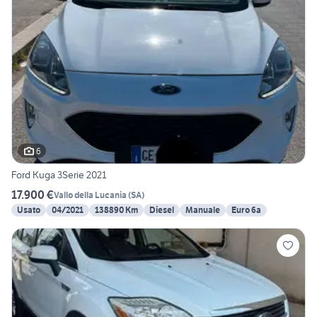
6
Ford Kuga 3Serie 2021
17.900 €
Vallo della Lucania
(
SA
)
Usato
04/2021
138890 Km
Diesel
Manuale
Euro 6a