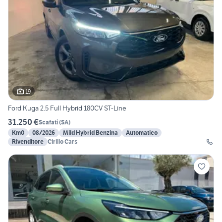
19
Ford Kuga 2.5 Full Hybrid 180CV ST-Line
31.250 €
Scafati
(
SA
)
Km0
08/2026
Mild Hybrid Benzina
Automatico
Rivenditore
Cirillo Cars