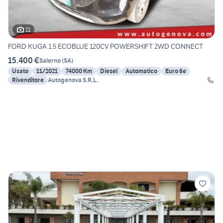
11
FORD KUGA 1.5 ECOBLUE 120CV POWERSHIFT 2WD CONNECT
15.400 €
Salerno
(
SA
)
Usato
11/2021
74000 Km
Diesel
Automatico
Euro 6e
Rivenditore
Autogenova S.R.L.