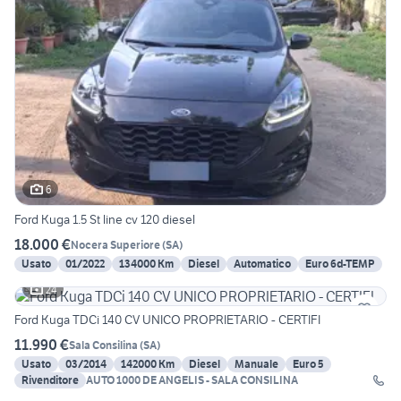
6
Ford Kuga 1.5 St line cv 120 diesel
18.000 €
Nocera Superiore
(
SA
)
Usato
01/2022
134000 Km
Diesel
Automatico
Euro 6d-TEMP
24
Ford Kuga TDCi 140 CV UNICO PROPRIETARIO - CERTIFI
11.990 €
Sala Consilina
(
SA
)
Usato
03/2014
142000 Km
Diesel
Manuale
Euro 5
Rivenditore
AUTO 1000 DE ANGELIS - SALA CONSILINA