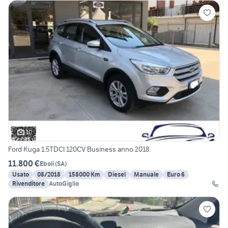
10
Ford Kuga 1.5TDCI 120CV Business anno 2018
11.800 €
Eboli
(
SA
)
Usato
08/2018
158000 Km
Diesel
Manuale
Euro 6
Rivenditore
AutoGiglio