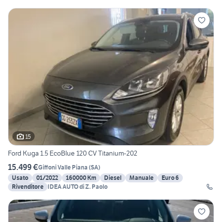
15
Ford Kuga 1.5 EcoBlue 120 CV Titanium-202
15.499 €
Giffoni Valle Piana
(
SA
)
Usato
01/2022
160000 Km
Diesel
Manuale
Euro 6
Rivenditore
IDEA AUTO di Z. Paolo