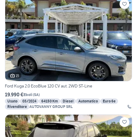
15
Ford Kuga 2.0 EcoBlue 120 CV aut. 2WD ST-Line
19.990 €
Eboli
(
SA
)
Usato
03/2024
64150 Km
Diesel
Automatico
Euro 6e
Rivenditore
AUTOVANNY GROUP SRL