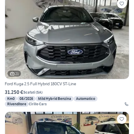
21
Ford Kuga 2.5 Full Hybrid 180CV ST-Line
31.250 €
Scafati
(
SA
)
Km0
08/2026
Mild Hybrid Benzina
Automatico
Rivenditore
Cirillo Cars