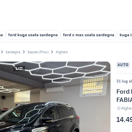
na
ford kuga usata sardegna
ford c max usata sardegna
kuga 
Sardegna
Sassari (Prov)
Alghero
AUTO
1/27
31 lug a
Ford 
FAB
Alghe
14.4