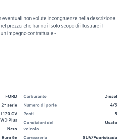
r eventuali non volute incongruenze nella descrizione
nel prezzo, che hanno il solo scopo di illustrare il
FORD
Carburante
Diesel
 2ª serie
Numero di porte
4/5
I 120 CV
Posti
5
2WD Plus
Condizioni del
Usato
Nero
veicolo
Euro 6e
Carrozzeria
SUV/Fuoristrada