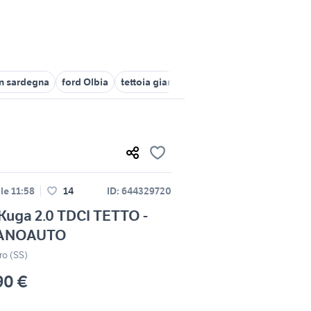
in sardegna
ford Olbia
tettoia giardino Sardegna
ford focus s
lle 11:58
14
ID: 644329720
Kuga 2.0 TDCI TETTO -
IANOAUTO
ro (SS)
90 €