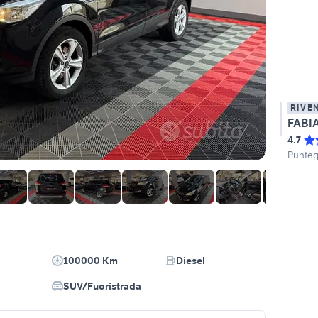
RIVE
FABI
4.7
Punteg
100000 Km
Diesel
SUV/Fuoristrada