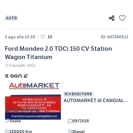
AUTO
3 ago alle 13:30
33
ID: 647390521
Ford Mondeo 2.0 TDCi 150 CV Station
Wagon Titanium
Canicatti' (AG)
8.990 €
RIVENDITORE
AUTOMARKET di CANGIALOSI FRANCESCO
Dati principali
Usato
05/2015
150000 Km
Diesel