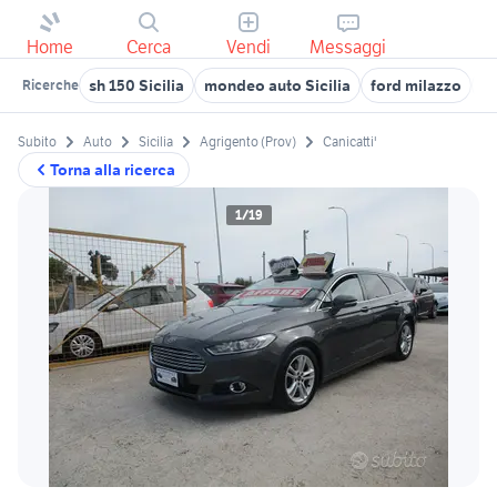
Home
Cerca
Vendi
Messaggi
sh 150 Sicilia
mondeo auto Sicilia
ford milazzo
st
Ricerche
Subito
Auto
Sicilia
Agrigento (Prov)
Canicatti'
Torna alla ricerca
1/19