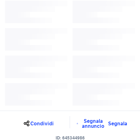
Segnala
Condividi
Segnala
annuncio
ID:
645344986