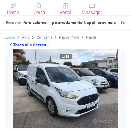
Home
Cerca
Vendi
Messaggi
ford salerno
pc arredamento Napoli provincia
ford 
Ricerche
Subito
Auto
Campania
Napoli (Prov)
Napoli
Torna alla ricerca
1/19