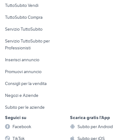
ford transit trend 2021
sym 200
Case vacanza
TuttoSubito Vendi
ford fiesta 2013
golf 8 usata
Uffici e Locali
TuttoSubito Compra
migliore auto usata 7000 euro
suzuki jimny usato liguria
commerciali
golf 6
fiat panda auto
Servizio TuttoSubito
elettronica
per la casa e la
sports e hobby
Servizio TuttoSubito per
persona
Informatica
Animali
Professionisti
Arredamento e
Console e
Accessori per
Casalinghi
Inserisci annuncio
Videogiochi
animali
Elettrodomestici
Promuovi annuncio
Audio/Video
Musica e Film
Giardino e Fai da te
Consigli per la vendita
Fotografia
Libri e Riviste
Abbigliamento e
Negozi e Aziende
Telefonia
Strumenti Musicali
Accessori
Subito per le aziende
Sports
Tutto per i bambini
Seguici su
Scarica gratis l'App
Biciclette
Facebook
Subito per Android
Collezionismo
TikTok
Subito per iOS