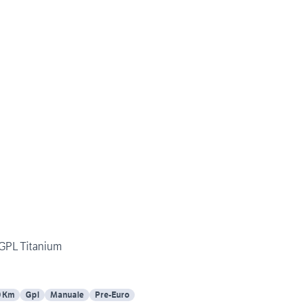
 GPL Titanium
0 Km
Gpl
Manuale
Pre-Euro