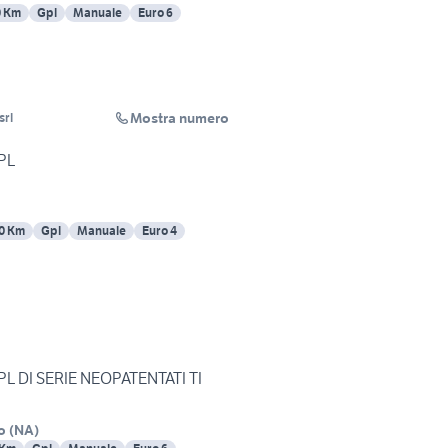
0 Km
Gpl
Manuale
Euro 6
Mostra numero
srl
GPL
0 Km
Gpl
Manuale
Euro 4
 GPL DI SERIE NEOPATENTATI TI
o
(
NA
)