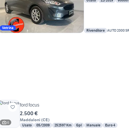
Usato
12/2019
60000
Vetrina
Rivenditore
AUTO 2000 S
ford focus
2.500 €
Maddaloni
(
CE
)
6
Usato
05/2009
252597 Km
Gpl
Manuale
Euro 4