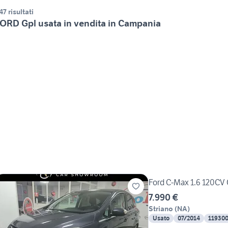
47 risultati
ORD Gpl usata in vendita in Campania
Ford C-Max 1.6 120CV
7.990 €
Striano
(
NA
)
Usato
07/2014
11930