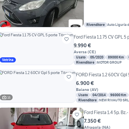
Rivenditore
Auto Liguria
Ford Fiesta 1.1 75 CV GPL 5 
9.990 €
Aversa
(
CE
)
Usato
05/2020
89000 Km
Vetrina
Rivenditore
MOTOR GROUP
FORD Fiesta 1.2 60CV Gpl 
6.900 €
Baiano
(
AV
)
Usato
04/2014
96000 Km
16
Rivenditore
NEW RIVAUTO SRL
Ford Fiesta 1.4 5p. Bz.
7.350 €
Afragola
(
NA
)