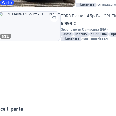
Vetrina
Rivenditore
PATRICELLI M
FORD Fiesta 1.4 5p. Bz.- GPL T
6.999 €
Giugliano in Campania
(
NA
)
Usato
01/2015
138150 Km
Gpl
19
Rivenditore
Auto Fonderico Srl
celti per te