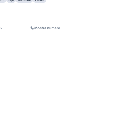
 Km
Gpl
Manuale
Euro 6
Mostra numero
RL