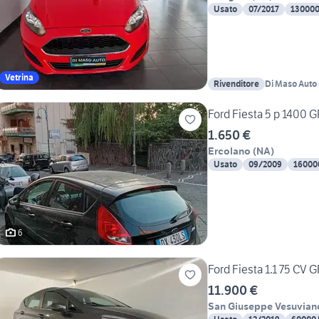
Usato
07/2017
13000
Vetrina
Rivenditore
Di Maso Auto 
Ford Fiesta 5 p 1400 
1.650 €
Ercolano
(
NA
)
Usato
09/2009
16000
6
Ford Fiesta 1.1 75 CV
11.900 €
San Giuseppe Vesuvian