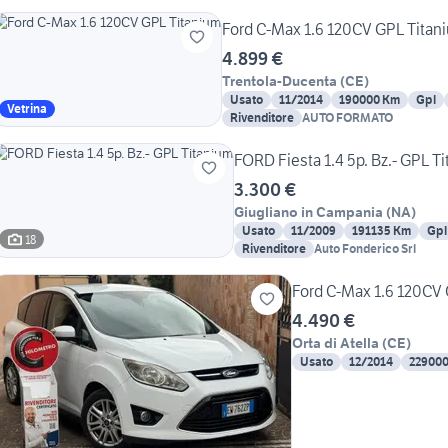
Ford C-Max 1.6 120CV GPL Titan
4.899 €
Trentola-Ducenta
(
CE
)
Usato
11/2014
190000 Km
Gpl
Vetrina
Rivenditore
AUTO FORMATO
FORD Fiesta 1.4 5p. Bz.- GPL T
3.300 €
Giugliano in Campania
(
NA
)
Usato
11/2009
191135 Km
Gpl
18
Rivenditore
Auto Fonderico Srl
Ford C-Max 1.6 120CV
4.490 €
Orta di Atella
(
CE
)
Usato
12/2014
22900