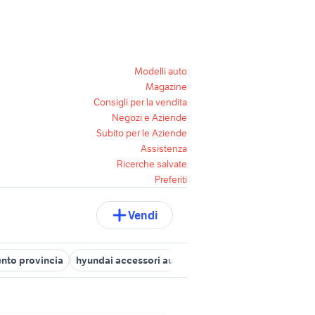
Modelli auto
Magazine
Consigli per la vendita
Negozi e Aziende
Subito per le Aziende
Assistenza
Ricerche salvate
Preferiti
Vendi
ento provincia
hyundai accessori auto Salerno
jeep renegade km