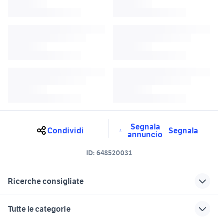
Segnala
Condividi
Segnala
annuncio
ID:
648520031
Ricerche consigliate
jeep compass km 0 auto Torino
uno turbo torino
Tutte le categorie
jeep compass km 0 piemonte
jeep renegade Torino