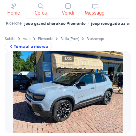
Home
Cerca
Vendi
Messaggi
jeep grand cherokee Piemonte
jeep renegade azienda
Ricerche
Subito
Auto
Piemonte
Biella (Prov)
Brusnengo
Torna alla ricerca
1/22