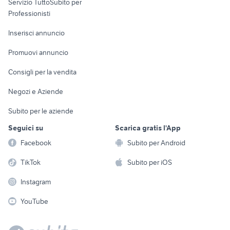
Servizio TuttoSubito per
persona
Informatica
Animali
Professionisti
Arredamento e
Console e
Accessori per
Casalinghi
Inserisci annuncio
Videogiochi
animali
Elettrodomestici
Promuovi annuncio
Audio/Video
Musica e Film
Giardino e Fai da te
Consigli per la vendita
Fotografia
Libri e Riviste
Abbigliamento e
Negozi e Aziende
Telefonia
Strumenti Musicali
Accessori
Subito per le aziende
Sports
Tutto per i bambini
Seguici su
Scarica gratis l'App
Biciclette
Facebook
Subito per Android
Collezionismo
TikTok
Subito per iOS
Instagram
YouTube