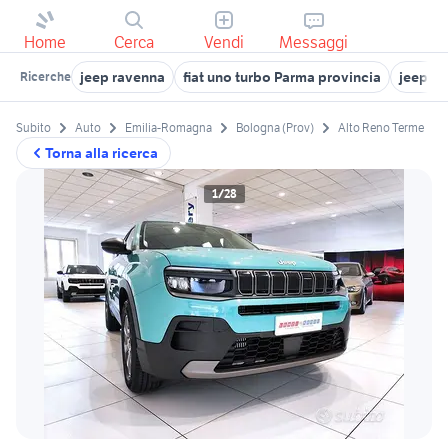
Home
Cerca
Vendi
Messaggi
jeep ravenna
fiat uno turbo Parma provincia
jeep Fe
Ricerche
Subito
Auto
Emilia-Romagna
Bologna (Prov)
Alto Reno Terme
Torna alla ricerca
1/28