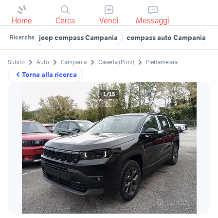
Home
Cerca
Vendi
Messaggi
jeep compass Campania
compass auto Campania
j
Ricerche
Subito
Auto
Campania
Caserta (Prov)
Pietramelara
Torna alla ricerca
1/15