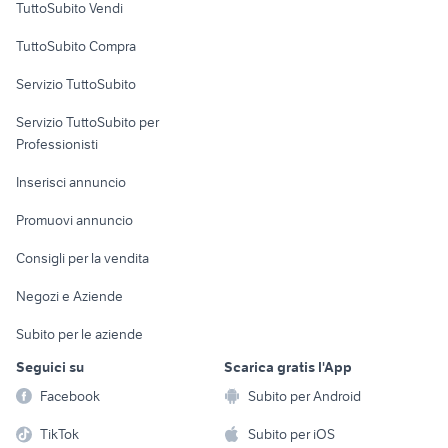
jeep compass 2017 opening
TuttoSubito Vendi
toyota corolla
edition
Uffici e Locali
TuttoSubito Compra
concessionari auto usate
commerciali
auto honda hr v
lanciano
Servizio TuttoSubito
auto grandinate
elettronica
per la casa e la
ritmo abarth 130 tc
sports e hobby
Servizio TuttoSubito per
persona
Informatica
Animali
Professionisti
Arredamento e
Console e
Accessori per
Casalinghi
Inserisci annuncio
Videogiochi
animali
Elettrodomestici
Promuovi annuncio
Audio/Video
Musica e Film
Giardino e Fai da te
Consigli per la vendita
Fotografia
Libri e Riviste
Abbigliamento e
Negozi e Aziende
Telefonia
Strumenti Musicali
Accessori
Subito per le aziende
Sports
Tutto per i bambini
Seguici su
Scarica gratis l'App
Biciclette
Facebook
Subito per Android
Collezionismo
TikTok
Subito per iOS