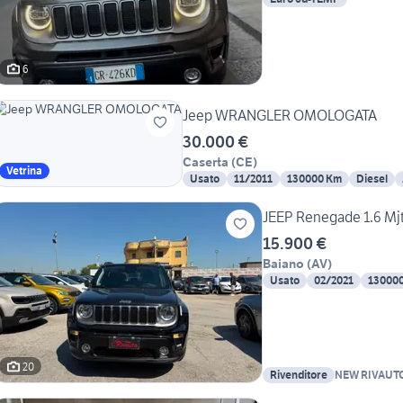
6
Jeep WRANGLER OMOLOGATA
30.000 €
Caserta
(
CE
)
Vetrina
Usato
11/2011
130000 Km
Diesel
JEEP Renegade 1.6 Mjt
15.900 €
Baiano
(
AV
)
Usato
02/2021
13000
20
Rivenditore
NEW RIVAUT