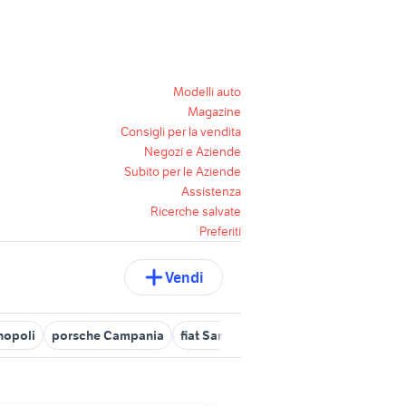
Modelli auto
Magazine
Consigli per la vendita
Negozi e Aziende
Subito per le Aziende
Assistenza
Ricerche salvate
Preferiti
Vendi
rnopoli
porsche Campania
fiat Sant'Antonio Abate
honda Sale