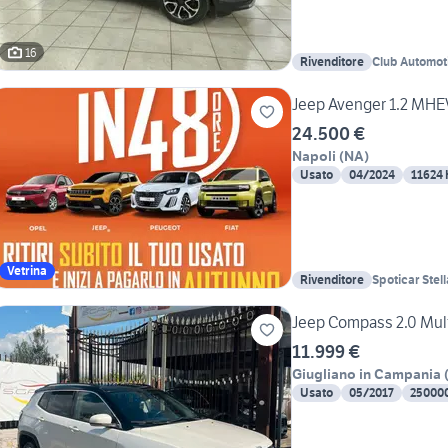
16
Rivenditore
Club Automoti
Jeep Avenger 1.2 MHE
24.500 €
Napoli
(
NA
)
Usato
04/2024
11624
Vetrina
Rivenditore
Spoticar Stel
Jeep Compass 2.0 Mult
11.999 €
Giugliano in Campania
Usato
05/2017
25000