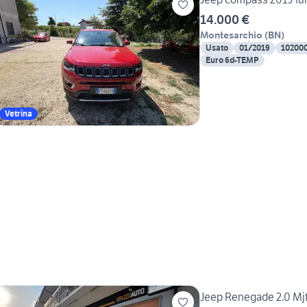
14.000 €
Montesarchio
(
BN
)
Usato
01/2019
10200
Euro 6d-TEMP
Vetrina
Jeep Renegade 2.0 M