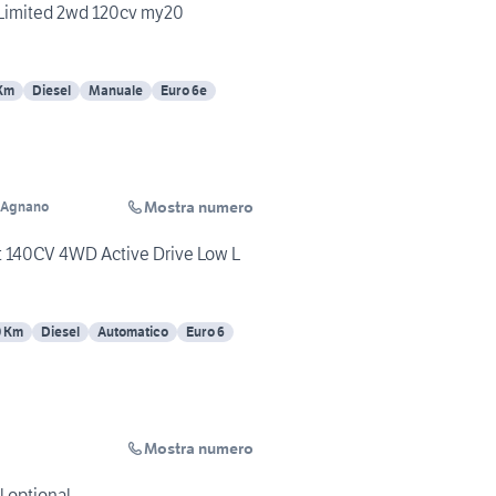
 Limited 2wd 120cv my20
Km
Diesel
Manuale
Euro 6e
Mostra numero
i Agnano
t 140CV 4WD Active Drive Low L
0 Km
Diesel
Automatico
Euro 6
Mostra numero
l optional