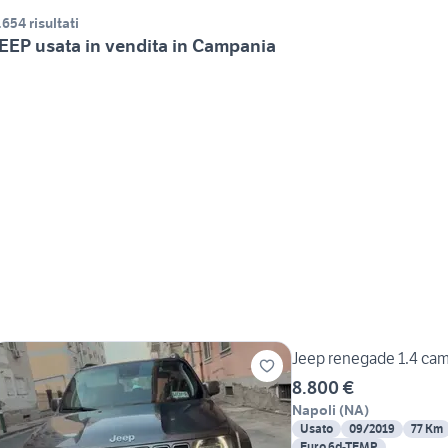
.654 risultati
EEP usata in vendita in Campania
Jeep renegade 1.4 ca
8.800 €
Napoli
(
NA
)
Usato
09/2019
77 Km
Euro 6d-TEMP