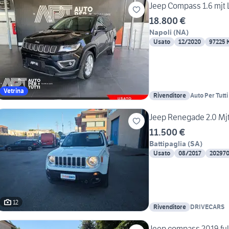
Jeep Compass 1.6 mjt
18.800 €
Napoli
(
NA
)
Usato
12/2020
97225 
Vetrina
Rivenditore
Auto Per Tutt
Jeep Renegade 2.0 Mj
11.500 €
Battipaglia
(
SA
)
Usato
08/2017
20297
12
Rivenditore
DRIVECARS
Jeep compass 2019 ful