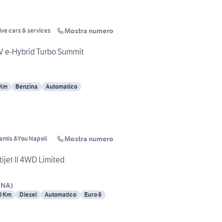
Mostra numero
ve cars & services
V e-Hybrid Turbo Summit
 Km
Benzina
Automatico
Mostra numero
lantis &You Napoli
ijet II 4WD Limited
(
NA
)
0 Km
Diesel
Automatico
Euro 6