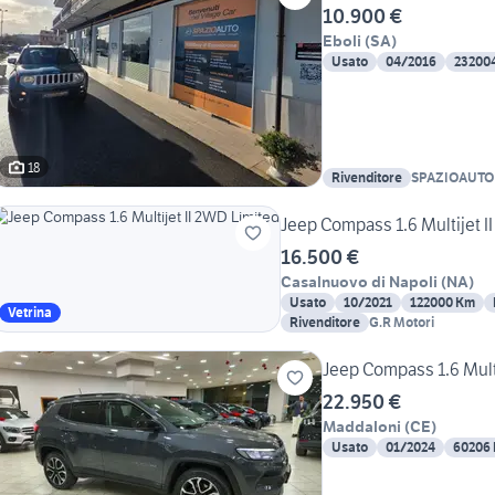
10.900 €
Eboli
(
SA
)
Usato
04/2016
23200
18
Rivenditore
SPAZIOAUTO 
Jeep Compass 1.6 Multijet I
16.500 €
Casalnuovo di Napoli
(
NA
)
Usato
10/2021
122000 Km
Vetrina
Rivenditore
G.R Motori
Jeep Compass 1.6 Mult
22.950 €
Maddaloni
(
CE
)
Usato
01/2024
60206