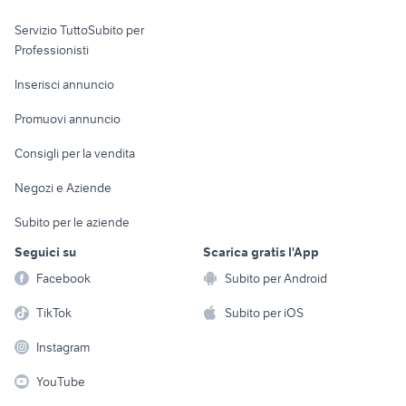
elettronica
per la casa e la
sports e hobby
Servizio TuttoSubito per
persona
Informatica
Animali
Professionisti
Arredamento e
Console e
Accessori per
Casalinghi
Inserisci annuncio
Videogiochi
animali
Elettrodomestici
Promuovi annuncio
Audio/Video
Musica e Film
Giardino e Fai da te
Consigli per la vendita
Fotografia
Libri e Riviste
Abbigliamento e
Negozi e Aziende
Telefonia
Strumenti Musicali
Accessori
Subito per le aziende
Sports
Tutto per i bambini
Seguici su
Scarica gratis l'App
Biciclette
Facebook
Subito per Android
Collezionismo
TikTok
Subito per iOS
Instagram
YouTube