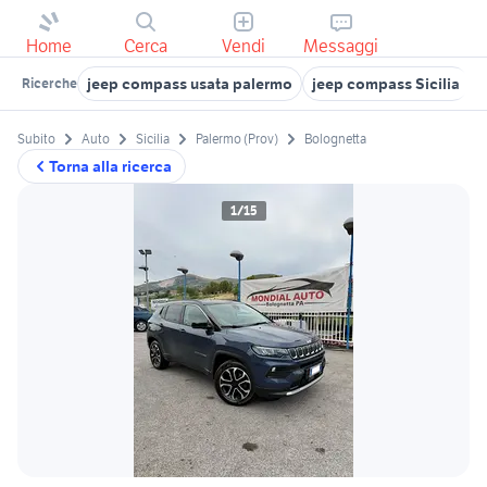
Home
Cerca
Vendi
Messaggi
jeep compass usata palermo
jeep compass Sicilia
j
Ricerche
Subito
Auto
Sicilia
Palermo (Prov)
Bolognetta
Torna alla ricerca
1/15