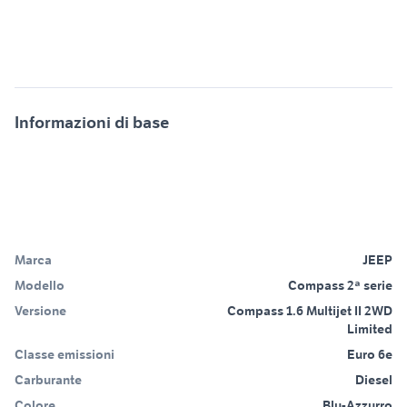
Informazioni di base
Marca
JEEP
Modello
Compass 2ª serie
Versione
Compass 1.6 Multijet II 2WD
Limited
Classe emissioni
Euro 6e
Carburante
Diesel
Colore
Blu-Azzurro