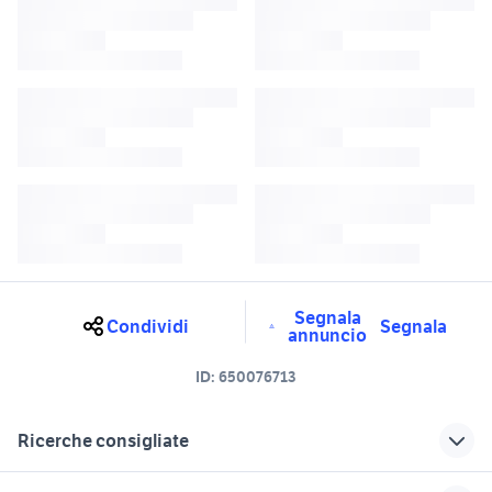
Segnala
Condividi
Segnala
annuncio
ID:
650076713
Ricerche consigliate
jeep compass usata catania
jeep grand cherokee Sicilia