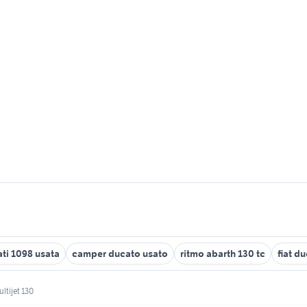
ti 1098 usata
camper ducato usato
ritmo abarth 130 tc
fiat d
ultijet 130