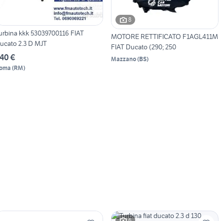
8
urbina kkk 53039700116 FIAT
MOTORE RETTIFICATO F1AGL411M
ucato 2.3 D MJT
FIAT Ducato (290; 250
40 €
Mazzano
(
BS
)
oma
(
RM
)
6