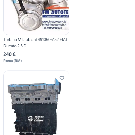
Turbina Mitsubishi 4913505132 FIAT
Ducato 2.3 D
240 €
Roma
(
RM
)