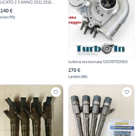
UCATO 2.3 ANNO 2011 2016
URO
.140 €
orino
(
TO
)
turbina revisionata 53039700066
270 €
Lentini
(
SR
)