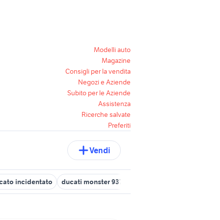
Modelli auto
Magazine
Consigli per la vendita
Negozi e Aziende
Subito per le Aziende
Assistenza
Ricerche salvate
Preferiti
Vendi
ucato incidentato
ducati monster 937 usata
ducati multistrada us