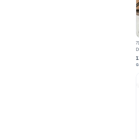
7
D
1
G