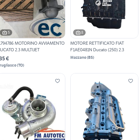
5
8
1794786 MOTORINO AVVIAMENTO
MOTORE RETTIFICATO FIAT
UCATO 2.3 MULTIJET
F1AE0481N Ducato (250) 2.3
Mazzano
(
BS
)
35 €
rugliasco
(
TO
)