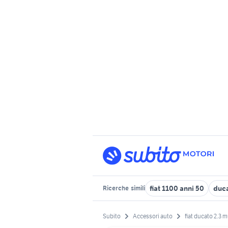
fiat 1100 anni 50
duca
Ricerche
simili
Subito
Accessori auto
fiat ducato 2.3 m