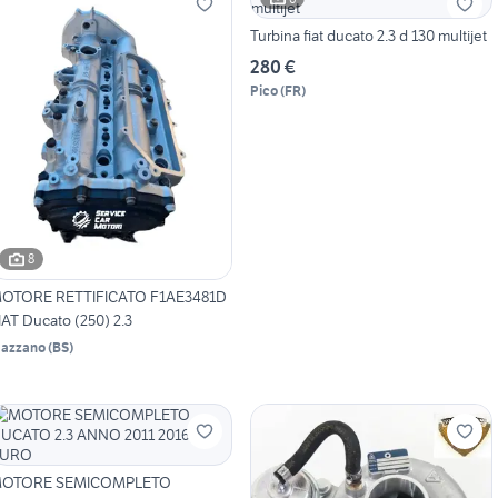
Turbina fiat ducato 2.3 d 130 multijet
280 €
Pico
(
FR
)
8
OTORE RETTIFICATO F1AE3481D
IAT Ducato (250) 2.3
azzano
(
BS
)
OTORE SEMICOMPLETO