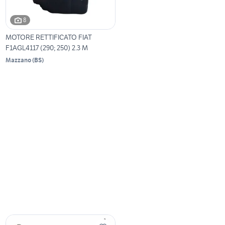
8
MOTORE RETTIFICATO FIAT
F1AGL4117 (290; 250) 2.3 M
Mazzano
(
BS
)