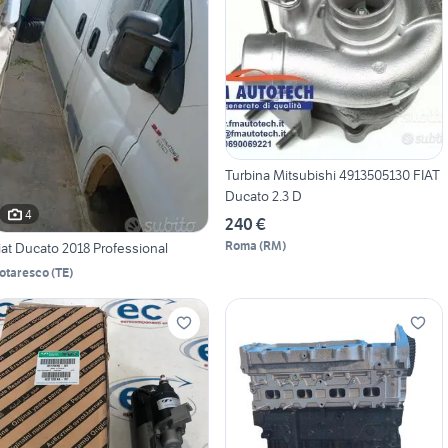
Turbina Mitsubishi 4913505130 FIAT
Ducato 2.3 D
4
240 €
Roma
(
RM
)
iat Ducato 2018 Professional
otaresco
(
TE
)