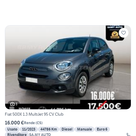
8
Fiat 500X 1.3 MultiJet 95 CV Club
16.000 €
Rende
(
CS
)
Usato
11/2023
44786 Km
Diesel
Manuale
Euro 6
Rivenditore
SA.MY AUTO