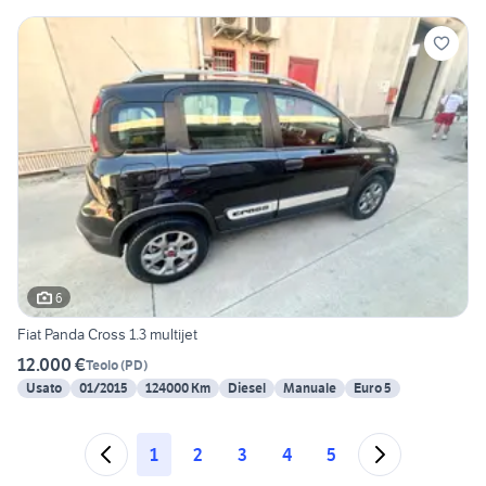
6
Fiat Panda Cross 1.3 multijet
12.000 €
Teolo
(
PD
)
Usato
01/2015
124000 Km
Diesel
Manuale
Euro 5
1
2
3
4
5