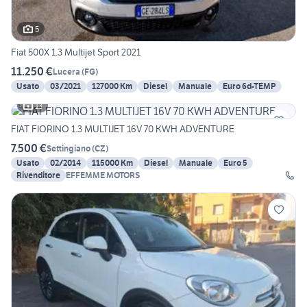
5
Fiat 500X 1.3 Multijet Sport 2021
11.250 €
Lucera
(
FG
)
Usato
03/2021
127000 Km
Diesel
Manuale
Euro 6d-TEMP
13
FIAT FIORINO 1.3 MULTIJET 16V 70 KWH ADVENTURE
7.500 €
Settingiano
(
CZ
)
Usato
02/2014
115000 Km
Diesel
Manuale
Euro 5
Rivenditore
EFFEMME MOTORS