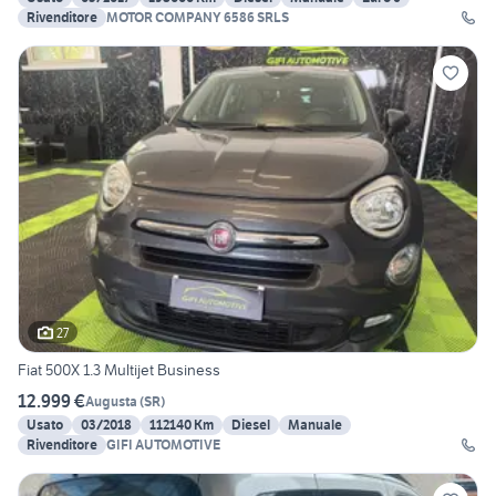
Rivenditore
MOTOR COMPANY 6586 SRLS
27
Fiat 500X 1.3 Multijet Business
12.999 €
Augusta
(
SR
)
Usato
03/2018
112140 Km
Diesel
Manuale
Rivenditore
GIFI AUTOMOTIVE