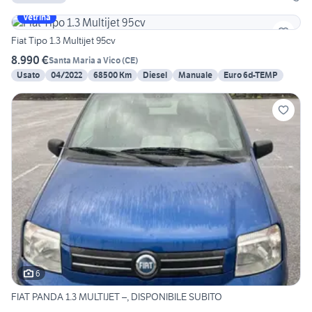
Vetrina
Fiat Tipo 1.3 Multijet 95cv
8.990 €
Santa Maria a Vico
(
CE
)
Usato
04/2022
68500 Km
Diesel
Manuale
Euro 6d-TEMP
6
FIAT PANDA 1.3 MULTIJET –, DISPONIBILE SUBITO