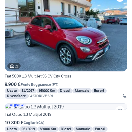
21
Fiat 500X 1.3 MultiJet 95 CV City Cross
9.900 €
Ponte Buggianese
(
PT
)
Usato
11/2017
95000 Km
Diesel
Manuale
Euro 6
Rivenditore
FASTDRIVE SRL
Urgente
Fiat Qubo 1.3 Multijet 2019
10.800 €
Cagliari
(
CA
)
Usato
05/2019
89000 Km
Diesel
Manuale
Euro 6