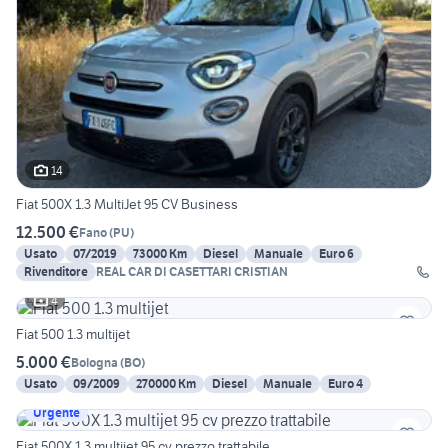
14
Fiat 500X 1.3 MultiJet 95 CV Business
12.500 €
Fano
(
PU
)
Usato
07/2019
73000 Km
Diesel
Manuale
Euro 6
Rivenditore
REAL CAR DI CASETTARI CRISTIAN
4
Fiat 500 1.3 multijet
5.000 €
Bologna
(
BO
)
Usato
09/2009
270000 Km
Diesel
Manuale
Euro 4
Urgente
Fiat 500X 1.3 multijet 95 cv prezzo trattabile