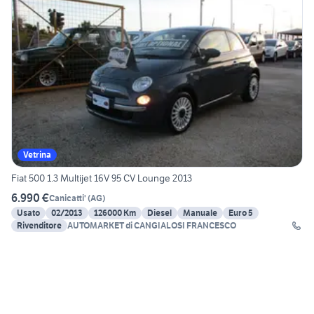
Vetrina
Fiat 500 1.3 Multijet 16V 95 CV Lounge 2013
6.990 €
Canicatti'
(
AG
)
Usato
02/2013
126000 Km
Diesel
Manuale
Euro 5
Rivenditore
AUTOMARKET di CANGIALOSI FRANCESCO