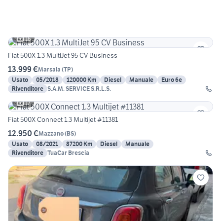
16
Fiat 500X 1.3 MultiJet 95 CV Business
13.999 €
Marsala
(
TP
)
Usato
05/2018
120000 Km
Diesel
Manuale
Euro 6e
Rivenditore
S.A.M. SERVICE S.R.L.S.
17
Fiat 500X Connect 1.3 Multijet #11381
12.950 €
Mazzano
(
BS
)
Usato
08/2021
87200 Km
Diesel
Manuale
Rivenditore
TuaCar Brescia