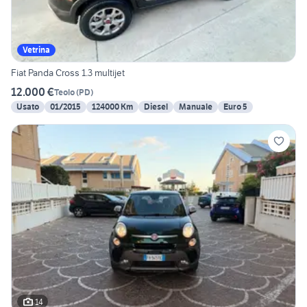
Vetrina
Fiat Panda Cross 1.3 multijet
12.000 €
Teolo
(
PD
)
Usato
01/2015
124000 Km
Diesel
Manuale
Euro 5
14