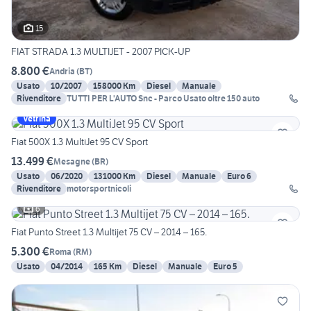
15
FIAT STRADA 1.3 MULTIJET - 2007 PICK-UP
8.800 €
Andria
(
BT
)
Usato
10/2007
158000 Km
Diesel
Manuale
Rivenditore
TUTTI PER L'AUTO Snc - Parco Usato oltre 150 auto
Vetrina
Fiat 500X 1.3 MultiJet 95 CV Sport
13.499 €
Mesagne
(
BR
)
Usato
06/2020
131000 Km
Diesel
Manuale
Euro 6
Rivenditore
motorsportnicoli
6
Fiat Punto Street 1.3 Multijet 75 CV – 2014 – 165.
5.300 €
Roma
(
RM
)
Usato
04/2014
165 Km
Diesel
Manuale
Euro 5