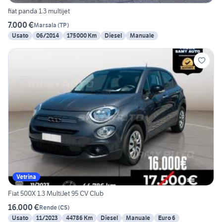
fiat panda 1.3 multijet
7.000 €
Marsala
(
TP
)
Usato
06/2014
175000 Km
Diesel
Manuale
Vetrina
Fiat 500X 1.3 MultiJet 95 CV Club
16.000 €
Rende
(
CS
)
Usato
11/2023
44786 Km
Diesel
Manuale
Euro 6