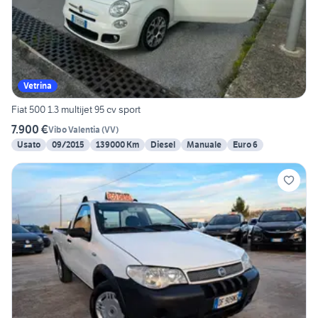
Vetrina
Fiat 500 1.3 multijet 95 cv sport
7.900 €
Vibo Valentia
(
VV
)
Usato
09/2015
139000 Km
Diesel
Manuale
Euro 6