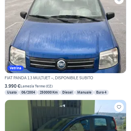
Vetrina
FIAT PANDA 1.3 MULTIJET –, DISPONIBILE SUBITO
3.990 €
Lamezia Terme
(
CZ
)
Usato
06/2004
250000 Km
Diesel
Manuale
Euro 4