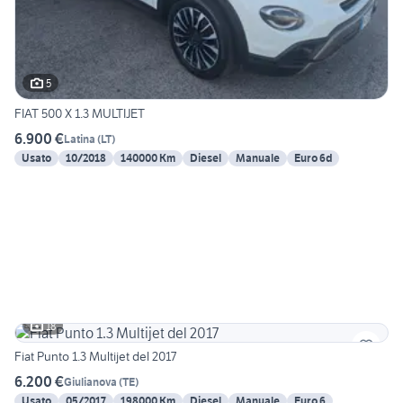
5
FIAT 500 X 1.3 MULTIJET
6.900 €
Latina
(
LT
)
Usato
10/2018
140000 Km
Diesel
Manuale
Euro 6d
18
Fiat Punto 1.3 Multijet del 2017
6.200 €
Giulianova
(
TE
)
Usato
05/2017
198000 Km
Diesel
Manuale
Euro 6