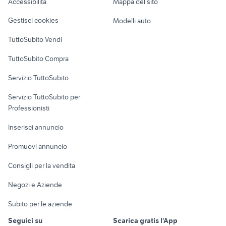
Accessibilità
Mappa del sito
auto ssangyong ssangyong tivoli
Loft, mansarde e
gallipoli auto Lecce provincia
Veicoli commerciali
Lombardia
altro
Gestisci cookies
Modelli auto
Case vacanza
TuttoSubito Vendi
Uffici e Locali
TuttoSubito Compra
commerciali
Servizio TuttoSubito
elettronica
per la casa e la
sports e hobby
Servizio TuttoSubito per
persona
Informatica
Animali
Professionisti
Arredamento e
Console e
Accessori per
Casalinghi
Inserisci annuncio
Videogiochi
animali
Elettrodomestici
Promuovi annuncio
Audio/Video
Musica e Film
Giardino e Fai da te
Consigli per la vendita
Fotografia
Libri e Riviste
Abbigliamento e
Negozi e Aziende
Telefonia
Strumenti Musicali
Accessori
Subito per le aziende
Sports
Tutto per i bambini
Seguici su
Scarica gratis l'App