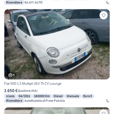
Rivenditore
SA.MY AUTO
6
Fiat 500 1.3 Multijet 16V 75 CV Lounge
3.650 €
Qualiano
(
NA
)
Usato
04/2011
160000 Km
Diesel
Manuale
Euro 5
Rivenditore
AutoRuotolo di Prete Patrizia