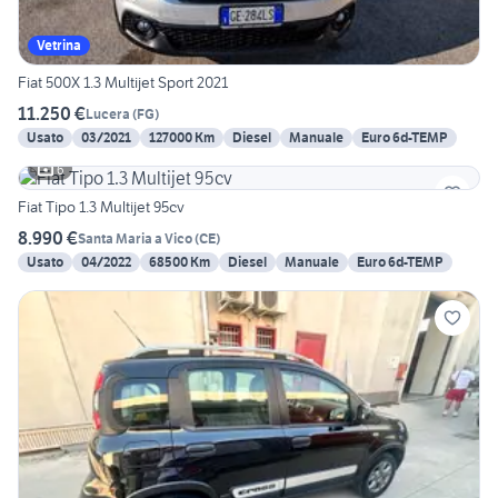
Vetrina
Fiat 500X 1.3 Multijet Sport 2021
11.250 €
Lucera
(
FG
)
Usato
03/2021
127000 Km
Diesel
Manuale
Euro 6d-TEMP
6
Fiat Tipo 1.3 Multijet 95cv
8.990 €
Santa Maria a Vico
(
CE
)
Usato
04/2022
68500 Km
Diesel
Manuale
Euro 6d-TEMP