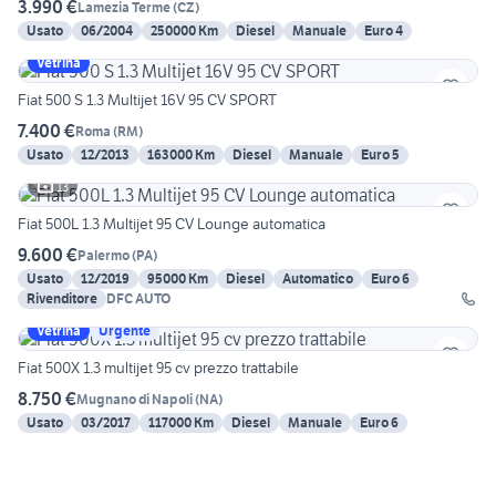
3.990 €
Lamezia Terme
(
CZ
)
Usato
06/2004
250000 Km
Diesel
Manuale
Euro 4
Vetrina
Fiat 500 S 1.3 Multijet 16V 95 CV SPORT
7.400 €
Roma
(
RM
)
Usato
12/2013
163000 Km
Diesel
Manuale
Euro 5
13
Fiat 500L 1.3 Multijet 95 CV Lounge automatica
9.600 €
Palermo
(
PA
)
Usato
12/2019
95000 Km
Diesel
Automatico
Euro 6
Rivenditore
DFC AUTO
Vetrina
Urgente
Fiat 500X 1.3 multijet 95 cv prezzo trattabile
8.750 €
Mugnano di Napoli
(
NA
)
Usato
03/2017
117000 Km
Diesel
Manuale
Euro 6