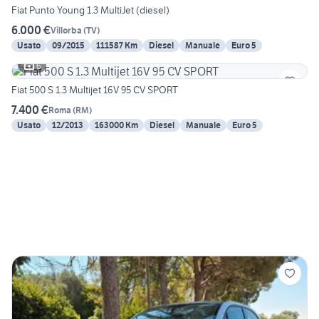
Fiat Punto Young 1.3 MultiJet (diesel)
6.000 €
Villorba
(
TV
)
Usato
09/2015
111587 Km
Diesel
Manuale
Euro 5
6
Fiat 500 S 1.3 Multijet 16V 95 CV SPORT
7.400 €
Roma
(
RM
)
Usato
12/2013
163000 Km
Diesel
Manuale
Euro 5