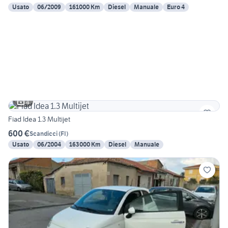
Usato
06/2009
161000 Km
Diesel
Manuale
Euro 4
4
Fiad Idea 1.3 Multijet
600 €
Scandicci
(
FI
)
Usato
06/2004
163000 Km
Diesel
Manuale