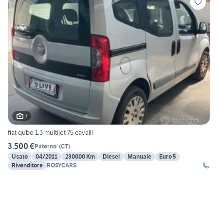
7
fiat qubo 1.3 multijet 75 cavalli
3.500 €
Paterno'
(
CT
)
Usato
04/2011
230000 Km
Diesel
Manuale
Euro 5
Rivenditore
ROSYCARS