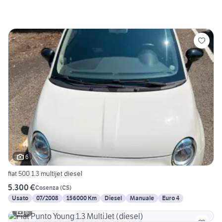
6
fiat 500 1.3 multijet diesel
5.300 €
Cosenza
(
CS
)
Usato
07/2008
156000 Km
Diesel
Manuale
Euro 4
6