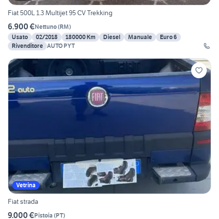
Fiat 500L 1.3 Multijet 95 CV Trekking
6.900 €
Nettuno
(
RM
)
Usato
02/2018
180000 Km
Diesel
Manuale
Euro 6
Rivenditore
AUTO PYT
Vetrina
Fiat strada
9.000 €
Pistoia
(
PT
)