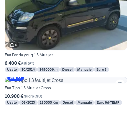
6
Fiat Panda youg 1.3 Multijet
6.400 €
Asti
(
AT
)
Usato
10/2014
145000 Km
Diesel
Manuale
Euro 5
Vetrina
Fiat Tipo 1.3 Multijet Cross
10.900 €
Nuoro
(
NU
)
Usato
06/2023
180000 Km
Diesel
Manuale
Euro 6d-TEMP