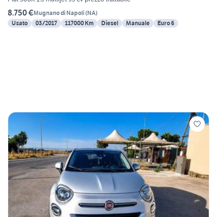
8.750 €
Mugnano di Napoli
(
NA
)
Usato
03/2017
117000 Km
Diesel
Manuale
Euro 6