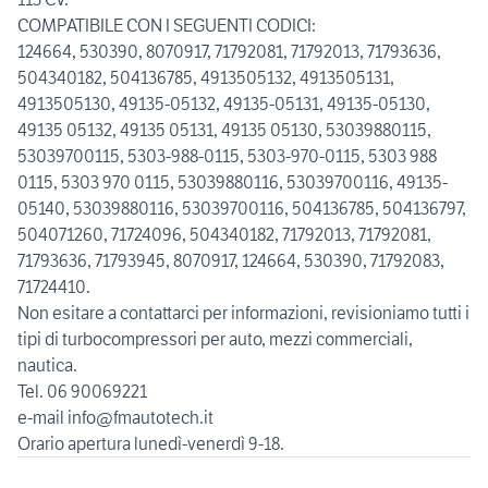
COMPATIBILE CON I SEGUENTI CODICI:
124664, 530390, 8070917, 71792081, 71792013, 71793636,
504340182, 504136785, 4913505132, 4913505131,
4913505130, 49135-05132, 49135-05131, 49135-05130,
49135 05132, 49135 05131, 49135 05130, 53039880115,
53039700115, 5303-988-0115, 5303-970-0115, 5303 988
0115, 5303 970 0115, 53039880116, 53039700116, 49135-
05140, 53039880116, 53039700116, 504136785, 504136797,
504071260, 71724096, 504340182, 71792013, 71792081,
71793636, 71793945, 8070917, 124664, 530390, 71792083,
71724410.
Non esitare a contattarci per informazioni, revisioniamo tutti i
tipi di turbocompressori per auto, mezzi commerciali,
nautica.
Tel. 06 90069221
e-mail info@fmautotech.it
Orario apertura lunedì-venerdì 9-18.