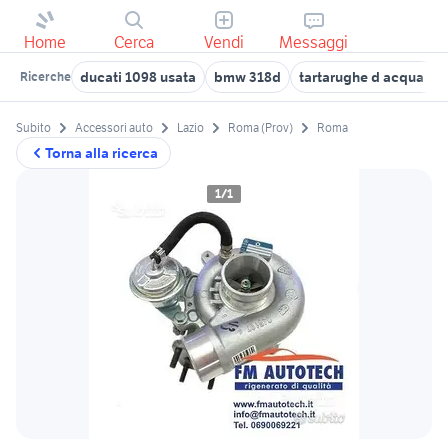
Home
Cerca
Vendi
Messaggi
ducati 1098 usata
bmw 318d
tartarughe d acqua ani
Ricerche
Subito
Accessori auto
Lazio
Roma (Prov)
Roma
Torna alla ricerca
1/1