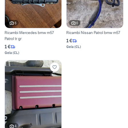
6
6
Ricambi Mercedes bmw m57
Ricambi Nissan Patrol bmw m57
Patrol tr gr
1 €
1 €
Gela
(
CL
)
Gela
(
CL
)
4