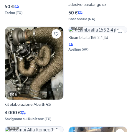
adesivo parafango sx
50 €
50 €
Torino
(
TO
)
Boscoreale
(
NA
)
6
Ricambi alfa 156 2.4 jtd
Avellino
(
AV
)
6
kit elaborazione Abarth €6
4.000 €
Savignano sul Rubicone
(
FC
)
6