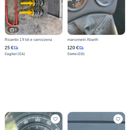
5
Ricambi 1.9 tdi e carrozzeria
manometri Abarth
25 €
120 €
Cagliari
(
CA
)
Como
(
CO
)