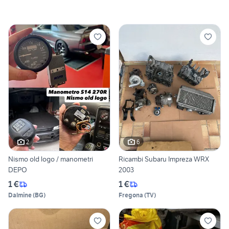
2
6
Nismo old logo / manometri
Ricambi Subaru Impreza WRX
DEPO
2003
1 €
1 €
Dalmine
(
BG
)
Fregona
(
TV
)