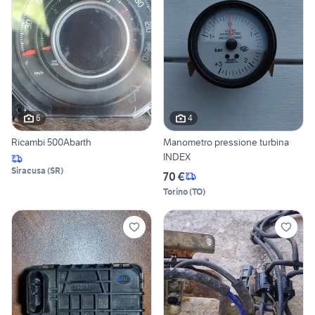
6
4
Ricambi 500Abarth
Manometro pressione turbina
INDEX
Siracusa
(
SR
)
70 €
Torino
(
TO
)