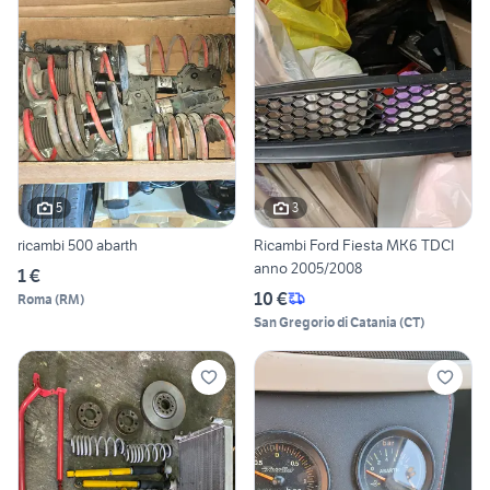
5
3
ricambi 500 abarth
Ricambi Ford Fiesta MK6 TDCI
anno 2005/2008
1 €
10 €
Roma
(
RM
)
San Gregorio di Catania
(
CT
)