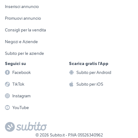
Console e
Accessori per
Casalinghi
Inserisci annuncio
Videogiochi
animali
Elettrodomestici
Promuovi annuncio
Audio/Video
Musica e Film
Giardino e Fai da te
Consigli per la vendita
Fotografia
Libri e Riviste
Abbigliamento e
Negozi e Aziende
Telefonia
Strumenti Musicali
Accessori
Subito per le aziende
Sports
Tutto per i bambini
Seguici su
Scarica gratis l'App
Biciclette
Facebook
Subito per Android
Collezionismo
TikTok
Subito per iOS
Instagram
YouTube
©
2026
Subito.it - P.IVA 05526340962