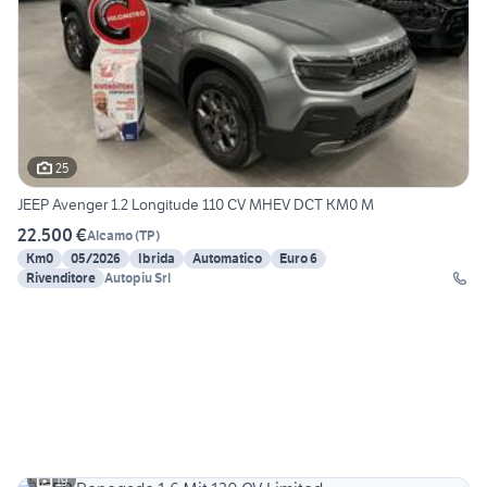
25
JEEP Avenger 1.2 Longitude 110 CV MHEV DCT KM0 M
22.500 €
Alcamo
(
TP
)
Km0
05/2026
Ibrida
Automatico
Euro 6
Rivenditore
Autopiu Srl
19