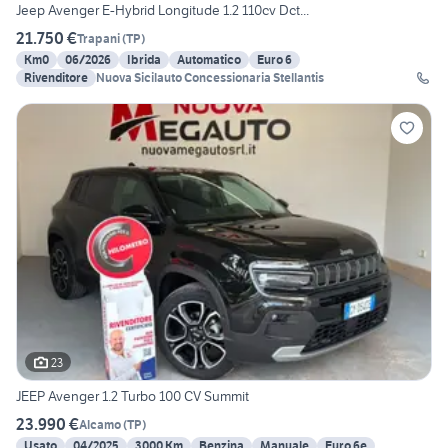
Jeep Avenger E-Hybrid Longitude 1.2 110cv Dct...
21.750 €
Trapani
(
TP
)
Km0
06/2026
Ibrida
Automatico
Euro 6
Rivenditore
Nuova Sicilauto Concessionaria Stellantis
23
JEEP Avenger 1.2 Turbo 100 CV Summit
23.990 €
Alcamo
(
TP
)
Usato
04/2025
3000 Km
Benzina
Manuale
Euro 6e