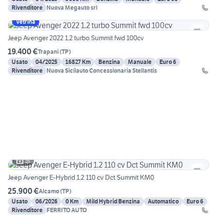
Rivenditore
Nuova Megauto srl
Vetrina
Jeep Avenger 2022 1.2 turbo Summit fwd 100cv
19.400 €
Trapani
(
TP
)
Usato
04/2025
16827 Km
Benzina
Manuale
Euro 6
Rivenditore
Nuova Sicilauto Concessionaria Stellantis
16
Jeep Avenger E-Hybrid 1.2 110 cv Dct Summit KM0
25.900 €
Alcamo
(
TP
)
Usato
06/2026
0 Km
Mild Hybrid Benzina
Automatico
Euro 6
Rivenditore
FERRITO AUTO