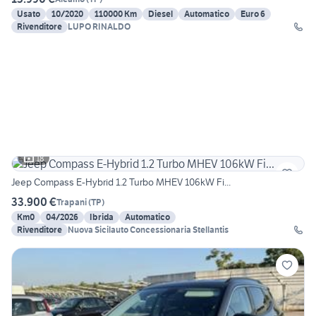
Usato
10/2020
110000 Km
Diesel
Automatico
Euro 6
Rivenditore
LUPO RINALDO
18
Jeep Compass E-Hybrid 1.2 Turbo MHEV 106kW Fi...
33.900 €
Trapani
(
TP
)
Km0
04/2026
Ibrida
Automatico
Rivenditore
Nuova Sicilauto Concessionaria Stellantis