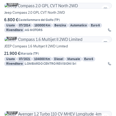
10
Jeep Compass 2.0 GPL CVT North 2WD
6.800 €
Castellammare del Golfo
(
TP
)
Usato
07/2014
180000 Km
Benzina
Automatico
Euro 6
Rivenditore
AG MOTORS
6
JEEP Compass 1.6 Multijet II 2WD Limited
21.900 €
Marsala
(
TP
)
Usato
07/2021
104000 Km
Diesel
Manuale
Euro 6
Rivenditore
LOMBARDO CENTRO REVISIONI Srl
11