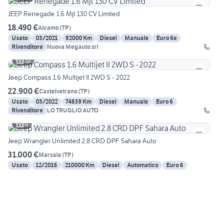
JEEP Renegade 1.6 Mjt 130 CV Limited
18.490 €
Alcamo
(
TP
)
Usato
03/2021
92000 Km
Diesel
Manuale
Euro 6e
Rivenditore
Nuova Megauto srl
19
Jeep Compass 1.6 Multijet II 2WD S - 2022
22.900 €
Castelvetrano
(
TP
)
Usato
03/2022
74839 Km
Diesel
Manuale
Euro 6
Rivenditore
LO TRUGLIO AUTO
6
Jeep Wrangler Unlimited 2.8 CRD DPF Sahara Auto
31.000 €
Marsala
(
TP
)
Usato
12/2016
210000 Km
Diesel
Automatico
Euro 6