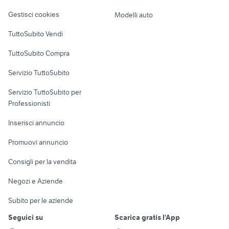
motopesca in vendita
Veicoli commerciali
tronic
altro
Gestisci cookies
Modelli auto
Case vacanza
TuttoSubito Vendi
Uffici e Locali
TuttoSubito Compra
commerciali
Servizio TuttoSubito
elettronica
per la casa e la
sports e hobby
Servizio TuttoSubito per
persona
Informatica
Animali
Professionisti
Arredamento e
Console e
Accessori per
Casalinghi
Inserisci annuncio
Videogiochi
animali
Elettrodomestici
Promuovi annuncio
Audio/Video
Musica e Film
Giardino e Fai da te
Consigli per la vendita
Fotografia
Libri e Riviste
Abbigliamento e
Negozi e Aziende
Telefonia
Strumenti Musicali
Accessori
Subito per le aziende
Sports
Tutto per i bambini
Seguici su
Scarica gratis l'App
Biciclette