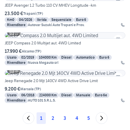
JEEP Avenger 1.2 Turbo 110 CV MHEV Longitude -km
23.500 €
Trapani
(
TP
)
Km0
04/2026
Ibrida
Sequenziale
Euro 6
Rivenditore
Autovar Suzuki Auto Trapani e Prov.
22
JEEP Compass 2.0 Multijet aut. 4WD Limited
17.990 €
Alcamo
(
TP
)
Usato
02/2019
104000 Km
Diesel
Automatico
Euro 6
Rivenditore
Nuova Megauto srl
16
Jeep Renegade 2.0 Mjt 140CV 4WD Active Drive Limit
9.200 €
Marsala
(
TP
)
Usato
06/2018
224000 Km
Diesel
Manuale
Euro 6e
Rivenditore
AUTO 101 S.R.L.S.
1
2
3
4
5