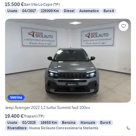
15.500 €
San Vito Lo Capo
(
TP
)
Usato
04/2017
225000 Km
Diesel
Automatico
Euro 6
Vetrina
Jeep Avenger 2022 1.2 turbo Summit fwd 100cv
19.400 €
Trapani
(
TP
)
Usato
02/2025
18655 Km
Benzina
Manuale
Euro 6
Rivenditore
Nuova Sicilauto Concessionaria Stellantis