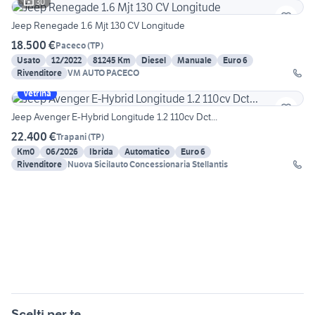
30
Jeep Renegade 1.6 Mjt 130 CV Longitude
18.500 €
Paceco
(
TP
)
Usato
12/2022
81245 Km
Diesel
Manuale
Euro 6
Rivenditore
VM AUTO PACECO
Vetrina
Jeep Avenger E-Hybrid Longitude 1.2 110cv Dct...
22.400 €
Trapani
(
TP
)
Km0
06/2026
Ibrida
Automatico
Euro 6
Rivenditore
Nuova Sicilauto Concessionaria Stellantis
Scelti per te