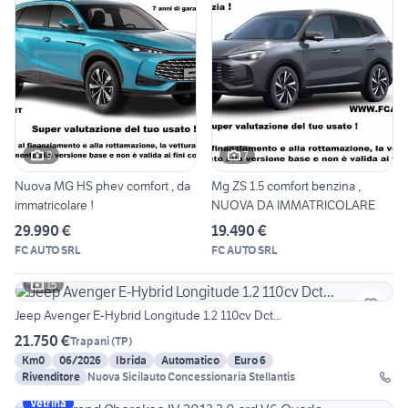
9
7
Nuova MG HS phev comfort , da
Mg ZS 1.5 comfort benzina ,
immatricolare !
NUOVA DA IMMATRICOLARE
29.990 €
19.490 €
FC AUTO SRL
FC AUTO SRL
15
Jeep Avenger E-Hybrid Longitude 1.2 110cv Dct...
21.750 €
Trapani
(
TP
)
Km0
06/2026
Ibrida
Automatico
Euro 6
Rivenditore
Nuova Sicilauto Concessionaria Stellantis
Vetrina