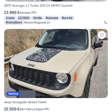
JEEP Avenger 1.2 Turbo 100 CV MHEV Summit
23.990 €
Alcamo
(
TP
)
Usato
12/2024
Ibrida
Manuale
Euro 6e
Rivenditore
Nuova Megauto srl
Vetrina
Jeep renegade desert Hawk
15.500 €
San Vito Lo Capo
(
TP
)