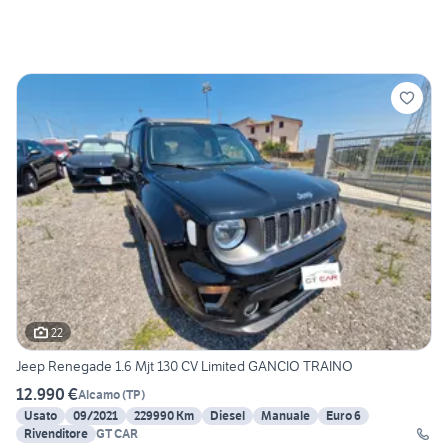
22
Jeep Renegade 1.6 Mjt 130 CV Limited GANCIO TRAINO
12.990 €
Alcamo
(
TP
)
Usato
09/2021
229990 Km
Diesel
Manuale
Euro 6
Rivenditore
GT CAR