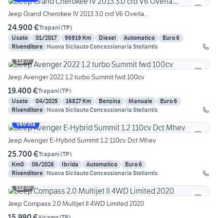
Jeep Grand Cherokee IV 2013 3.0 crd V6 Overla...
24.900 €
Trapani
(
TP
)
Usato
01/2017
96919 Km
Diesel
Automatico
Euro 6
Rivenditore
Nuova Sicilauto Concessionaria Stellantis
17
Jeep Avenger 2022 1.2 turbo Summit fwd 100cv
19.400 €
Trapani
(
TP
)
Usato
04/2025
16827 Km
Benzina
Manuale
Euro 6
Rivenditore
Nuova Sicilauto Concessionaria Stellantis
Vetrina
Jeep Avenger E-Hybrid Summit 1.2 110cv Dct Mhev
25.700 €
Trapani
(
TP
)
Km0
06/2026
Ibrida
Automatico
Euro 6
Rivenditore
Nuova Sicilauto Concessionaria Stellantis
19
Jeep Compass 2.0 Multijet II 4WD Limited 2020
15.990 €
Alcamo
(
TP
)