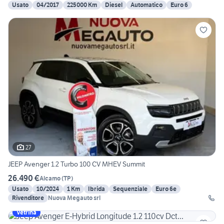
Usato
04/2017
225000 Km
Diesel
Automatico
Euro 6
27
JEEP Avenger 1.2 Turbo 100 CV MHEV Summit
26.490 €
Alcamo
(
TP
)
Usato
10/2024
1 Km
Ibrida
Sequenziale
Euro 6e
Rivenditore
Nuova Megauto srl
Vetrina