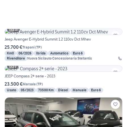
18
Jeep Avenger E-Hybrid Summit 1.2 110cv Dct Mhev
25.700 €
Trapani
(
TP
)
Km0
06/2026
Ibrida
Automatico
Euro 6
Rivenditore
Nuova Sicilauto Concessionaria Stellantis
4
JEEP Compass 2ª serie - 2023
23.500 €
Marsala
(
TP
)
Usato
05/2023
73500 Km
Diesel
Manuale
Euro 6