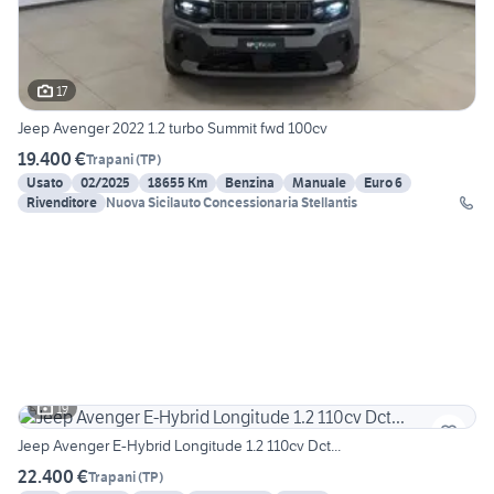
17
Jeep Avenger 2022 1.2 turbo Summit fwd 100cv
19.400 €
Trapani
(
TP
)
Usato
02/2025
18655 Km
Benzina
Manuale
Euro 6
Rivenditore
Nuova Sicilauto Concessionaria Stellantis
19
Jeep Avenger E-Hybrid Longitude 1.2 110cv Dct...
22.400 €
Trapani
(
TP
)