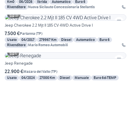
Km0
06/2026
Ibrida
Automatico
Euro 6
Rivenditore
Nuova Sicilauto Concessionaria Stellantis
16
Jeep Cherokee 2.2 Mjt II 185 CV 4WD Active Drive I
7.500 €
Partanna
(
TP
)
Usato
04/2017
279967 Km
Diesel
Automatico
Euro 6
Rivenditore
Mario Romeo Automobili
6
Jeep Renegade
22.900 €
Mazara del Vallo
(
TP
)
Usato
04/2024
27000 Km
Diesel
Manuale
Euro 6d-TEMP