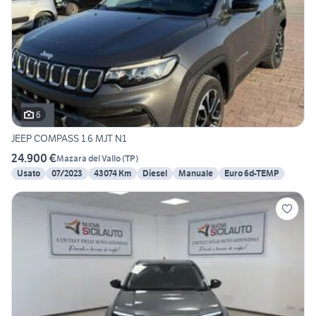
6
JEEP COMPASS 1.6 MJT N1
24.900 €
Mazara del Vallo
(
TP
)
Usato
07/2023
43074 Km
Diesel
Manuale
Euro 6d-TEMP