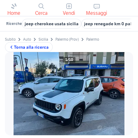
Home
Cerca
Vendi
Messaggi
jeep cherokee usata sicilia
jeep renegade km 0 paler
Ricerche
Subito
Auto
Sicilia
Palermo (Prov)
Palermo
Torna alla ricerca
1/10