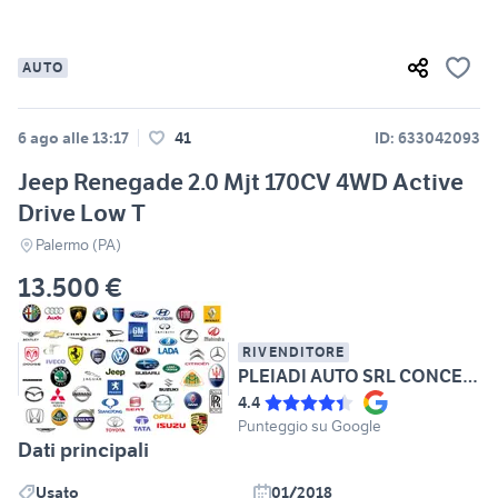
AUTO
6 ago alle 13:17
41
ID: 633042093
Jeep Renegade 2.0 Mjt 170CV 4WD Active
Drive Low T
Palermo (PA)
13.500 €
RIVENDITORE
PLEIADI AUTO SRL CONCESSIONARIA SUBARU GREAT WALL
4.4
Punteggio su Google
Dati principali
Usato
01/2018