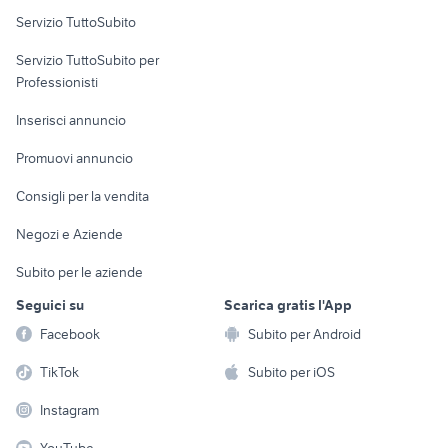
Servizio TuttoSubito
elettronica
per la casa e la
sports e hobby
Servizio TuttoSubito per
persona
Informatica
Animali
Professionisti
Arredamento e
Console e
Accessori per
Casalinghi
Inserisci annuncio
Videogiochi
animali
Elettrodomestici
Promuovi annuncio
Audio/Video
Musica e Film
Giardino e Fai da te
Consigli per la vendita
Fotografia
Libri e Riviste
Abbigliamento e
Negozi e Aziende
Telefonia
Strumenti Musicali
Accessori
Subito per le aziende
Sports
Tutto per i bambini
Seguici su
Scarica gratis l'App
Biciclette
Facebook
Subito per Android
Collezionismo
TikTok
Subito per iOS
Instagram