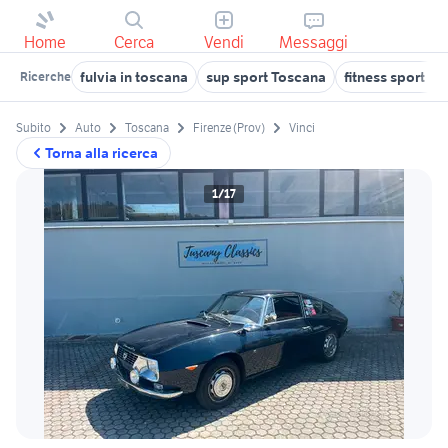
Home
Cerca
Vendi
Messaggi
fulvia in toscana
sup sport Toscana
fitness sport T
Ricerche
Subito
Auto
Toscana
Firenze (Prov)
Vinci
Torna alla ricerca
1/17