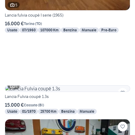
5
Lancia fulvia coupé I serie (1965)
16.000 €
Torino
(
TO
)
Usato
07/1960
107000 Km
Benzina
Manuale
Pre-Euro
6
Lancia Fulvia coupé 1.3s
15.000 €
Cossato
(
BI
)
Usato
01/1970
25700 Km
Benzina
Manuale