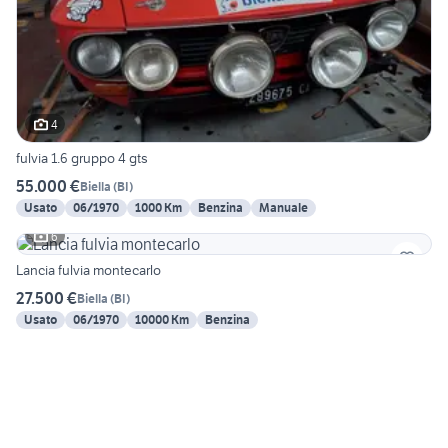
4
fulvia 1.6 gruppo 4 gts
55.000 €
Biella
(
BI
)
Usato
06/1970
1000 Km
Benzina
Manuale
6
Lancia fulvia montecarlo
27.500 €
Biella
(
BI
)
Usato
06/1970
10000 Km
Benzina