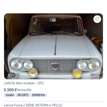
3
LANCIA Altro modello - 1972
5.300 €
Torino
(
TO
)
Usato
05/1972
15000 Km
20
Lancia Fulvia 2 SERIE (INTERNI in PELLE)