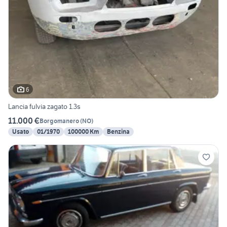
6
Lancia fulvia zagato 1.3s
11.000 €
Borgomanero
(
NO
)
Usato
01/1970
100000 Km
Benzina