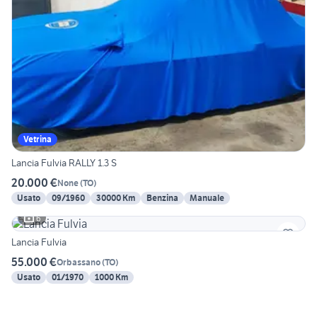
Vetrina
Lancia Fulvia RALLY 1.3 S
20.000 €
None
(
TO
)
Usato
09/1960
30000 Km
Benzina
Manuale
6
Lancia Fulvia
55.000 €
Orbassano
(
TO
)
Usato
01/1970
1000 Km