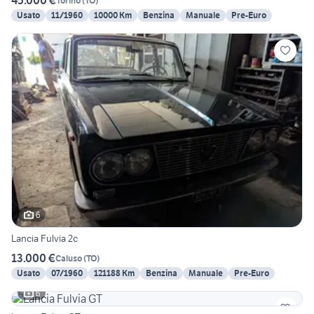
45.000 €
Torino
(
TO
)
Usato
11/1960
10000 Km
Benzina
Manuale
Pre-Euro
6
Lancia Fulvia 2c
13.000 €
Caluso
(
TO
)
Usato
07/1960
121188 Km
Benzina
Manuale
Pre-Euro
6