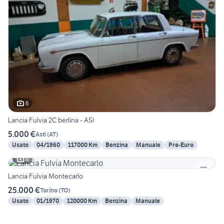
6
Lancia Fulvia 2C berlina - ASI
5.000 €
Asti
(
AT
)
Usato
04/1960
117000 Km
Benzina
Manuale
Pre-Euro
6
Lancia Fulvia Montecarlo
25.000 €
Torino
(
TO
)
Usato
01/1970
120000 Km
Benzina
Manuale