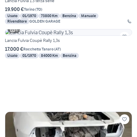
Lancia Fulvia 1.3 terza serie
19.900 €
Torino
(
TO
)
Usato
01/1970
73800 Km
Benzina
Manuale
Rivenditore
GOLDEN GARAGE
6
Lancia Fulvia Coupè Rally 1,3s
17.000 €
Rocchetta Tanaro
(
AT
)
Usato
01/1970
84000 Km
Benzina