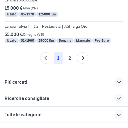
Lancia 2000 coupe’
15.000 €
Alba
(
CN
)
Usato
05/1970
125000 Km
6
Lancia Fulvia HF 1.2 | Restaurata | ASI Targa Oro
55.000 €
Omegna
(
VB
)
Usato
01/1960
29000 Km
Benzina
Manuale
Pre-Euro
1
2
Più cercati
Correlati
Richerche simili
Suggerimenti
Ricerche consigliate
auto lancia benzina
lancia delta usata
lancia y usata
Piemonte
torino
sardegna
lancia fulvia 3 accessori auto
lancia fulvia hf
Tutte le categorie
auto lancia
lancia fulvia coupe
lancia fulvia coupe
lancia fulvia coupe volante
fulvia coupe hf
Piemonte
auto Piemonte
da restaurare
accessori auto
motori
immobili
lavoro e servizi