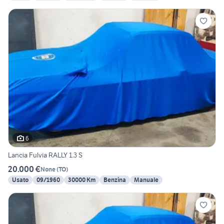
6
Lancia Fulvia RALLY 1.3 S
20.000 €
None
(
TO
)
Usato
09/1960
30000 Km
Benzina
Manuale