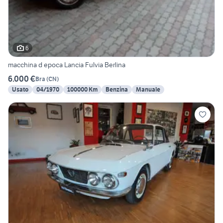
6
macchina d epoca Lancia Fulvia Berlina
6.000 €
Bra
(
CN
)
Usato
04/1970
100000 Km
Benzina
Manuale