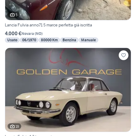
5
Lancia Fulvia anno71 5 marce perfetta già iscritta
4.000 €
Novara
(
NO
)
Usato
06/1970
80000 Km
Benzina
Manuale
19