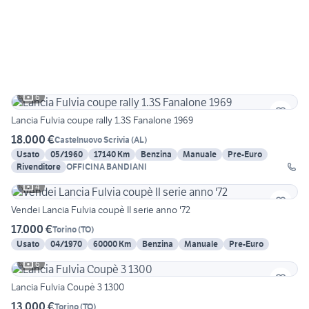
6
Lancia Fulvia coupe rally 1.3S Fanalone 1969
18.000 €
Castelnuovo Scrivia
(
AL
)
Usato
05/1960
17140 Km
Benzina
Manuale
Pre-Euro
Rivenditore
OFFICINA BANDIANI
4
Vendei Lancia Fulvia coupè II serie anno '72
17.000 €
Torino
(
TO
)
Usato
04/1970
60000 Km
Benzina
Manuale
Pre-Euro
6
Lancia Fulvia Coupè 3 1300
13.000 €
Torino
(
TO
)