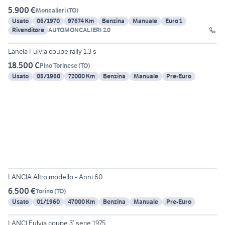
5.900 €
Moncalieri
(
TO
)
Usato
06/1970
97674 Km
Benzina
Manuale
Euro 1
Rivenditore
AUTOMONCALIERI 2.0
5
Lancia Fulvia coupe rally 1.3 s
18.500 €
Pino Torinese
(
TO
)
Usato
05/1960
72000 Km
Benzina
Manuale
Pre-Euro
6
LANCIA Altro modello - Anni 60
6.500 €
Torino
(
TO
)
Usato
01/1960
47000 Km
Benzina
Manuale
Pre-Euro
4
LANCI Fulvia coupe 3° serie 1975