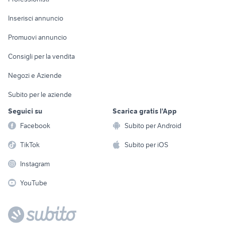
Arredamento e
Console e
Accessori per
Casalinghi
Inserisci annuncio
Videogiochi
animali
Elettrodomestici
Promuovi annuncio
Audio/Video
Musica e Film
Giardino e Fai da te
Consigli per la vendita
Fotografia
Libri e Riviste
Abbigliamento e
Negozi e Aziende
Telefonia
Strumenti Musicali
Accessori
Subito per le aziende
Sports
Tutto per i bambini
Seguici su
Scarica gratis l'App
Biciclette
Facebook
Subito per Android
Collezionismo
TikTok
Subito per iOS
Instagram
YouTube