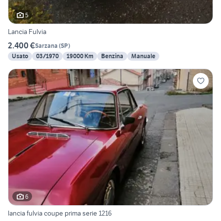
5
Lancia Fulvia
2.400 €
Sarzana
(
SP
)
Usato
03/1970
19000 Km
Benzina
Manuale
6
lancia fulvia coupe prima serie 1216