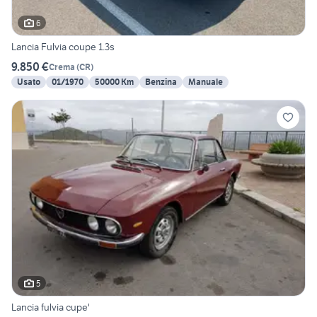
6
Lancia Fulvia coupe 1.3s
9.850 €
Crema
(
CR
)
Usato
01/1970
50000 Km
Benzina
Manuale
5
Lancia fulvia cupe'