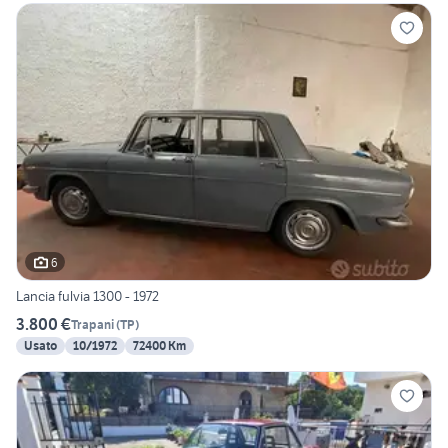
6
Lancia fulvia 1300 - 1972
3.800 €
Trapani
(
TP
)
Usato
10/1972
72400 Km