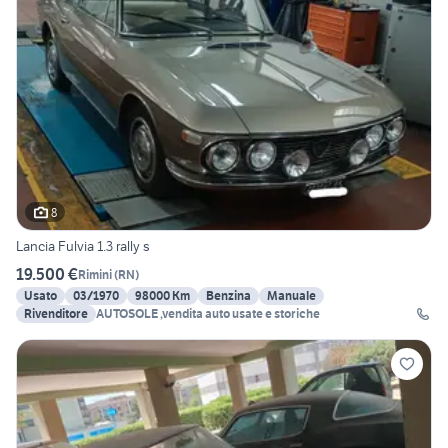
8
Lancia Fulvia 1.3 rally s
19.500 €
Rimini
(
RN
)
Usato
03/1970
98000 Km
Benzina
Manuale
Rivenditore
AUTOSOLE ,vendita auto usate e storiche