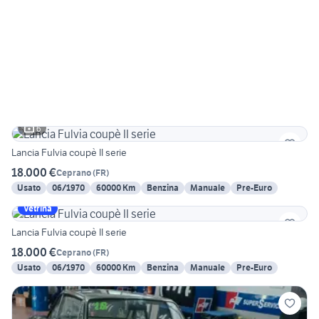
6
Lancia Fulvia coupè II serie
18.000 €
Ceprano
(
FR
)
Usato
06/1970
60000 Km
Benzina
Manuale
Pre-Euro
Vetrina
Lancia Fulvia coupè II serie
18.000 €
Ceprano
(
FR
)
Usato
06/1970
60000 Km
Benzina
Manuale
Pre-Euro