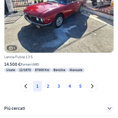
5
Lancia Fulvia 1.3 S
14.500 €
Furnari
(
ME
)
Usato
12/1970
87000 Km
Benzina
Manuale
1
2
3
4
5
Più cercati