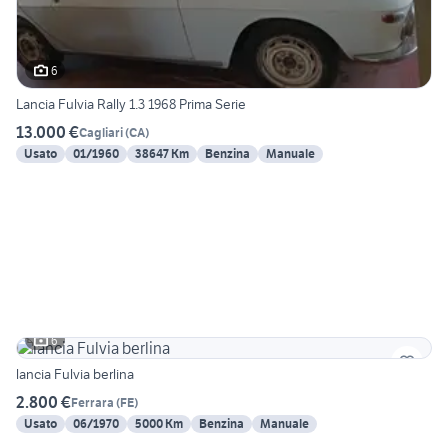
6
Lancia Fulvia Rally 1.3 1968 Prima Serie
13.000 €
Cagliari
(
CA
)
Usato
01/1960
38647 Km
Benzina
Manuale
6
lancia Fulvia berlina
2.800 €
Ferrara
(
FE
)
Usato
06/1970
5000 Km
Benzina
Manuale