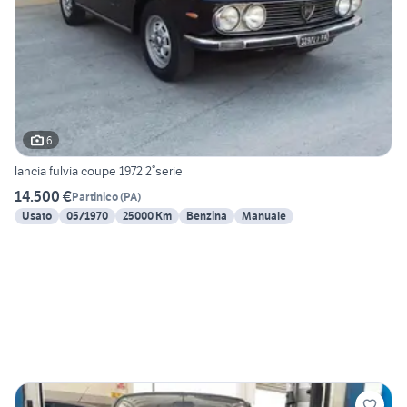
6
lancia fulvia coupe 1972 2°serie
14.500 €
Partinico
(
PA
)
Usato
05/1970
25000 Km
Benzina
Manuale