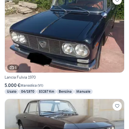
6
Lancia Fulvia 1970
5.000 €
Marostica
(
VI
)
Usato
04/1970
83267 Km
Benzina
Manuale