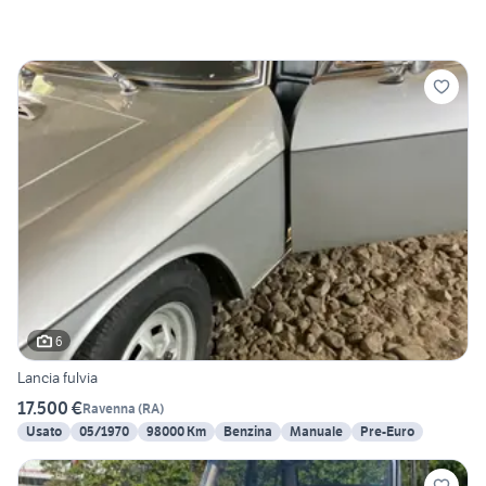
6
Lancia fulvia
17.500 €
Ravenna
(
RA
)
Usato
05/1970
98000 Km
Benzina
Manuale
Pre-Euro