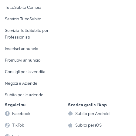
Uffici e Locali
TuttoSubito Compra
commerciali
Servizio TuttoSubito
elettronica
per la casa e la
sports e hobby
Servizio TuttoSubito per
persona
Informatica
Animali
Professionisti
Arredamento e
Console e
Accessori per
Casalinghi
Inserisci annuncio
Videogiochi
animali
Elettrodomestici
Promuovi annuncio
Audio/Video
Musica e Film
Giardino e Fai da te
Consigli per la vendita
Fotografia
Libri e Riviste
Abbigliamento e
Negozi e Aziende
Telefonia
Strumenti Musicali
Accessori
Subito per le aziende
Sports
Tutto per i bambini
Seguici su
Scarica gratis l'App
Biciclette
Facebook
Subito per Android
Collezionismo
TikTok
Subito per iOS