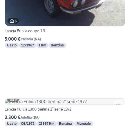
6
Lancia Fulvia coupe 1.3
5.000 €
Casoria
(
NA
)
Usato
12/1967
1 Km
Benzina
6
Lancia Fulvia 1300 berlina 2° serie 1972
3.300 €
Adelfia
(
BA
)
Usato
06/1972
23967 Km
Benzina
Manuale