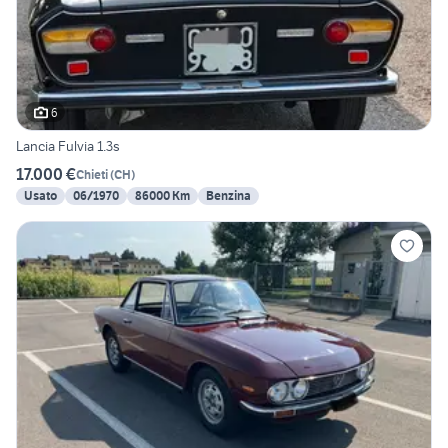
6
Lancia Fulvia 1.3s
17.000 €
Chieti
(
CH
)
Usato
06/1970
86000 Km
Benzina