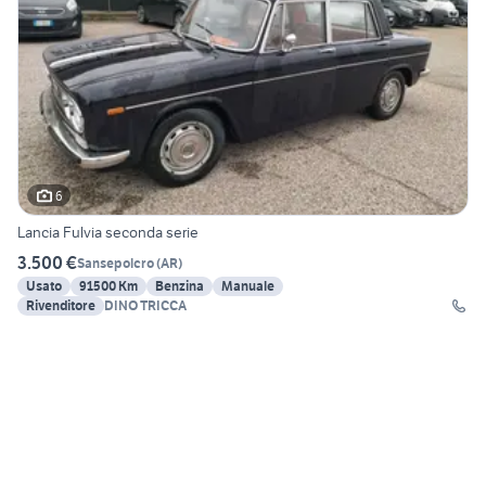
6
Lancia Fulvia seconda serie
3.500 €
Sansepolcro
(
AR
)
Usato
91500 Km
Benzina
Manuale
Rivenditore
DINO TRICCA