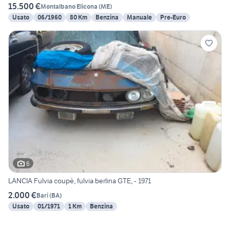
15.500 €
Montalbano Elicona
(
ME
)
Usato
06/1960
80 Km
Benzina
Manuale
Pre-Euro
6
LANCIA Fulvia coupè, fulvia berlina GTE, - 1971
2.000 €
Bari
(
BA
)
Usato
01/1971
1 Km
Benzina