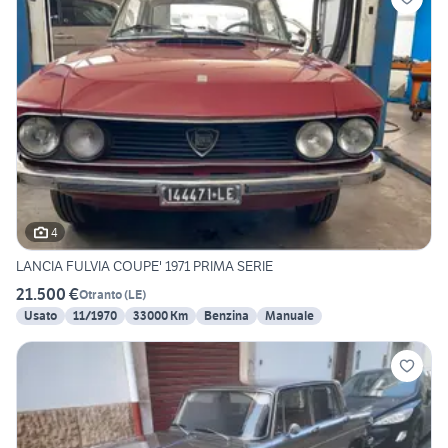
4
LANCIA FULVIA COUPE' 1971 PRIMA SERIE
21.500 €
Otranto
(
LE
)
Usato
11/1970
33000 Km
Benzina
Manuale