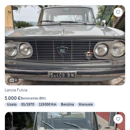
4
Lancia Fulvia
5.000 €
Benevento
(
BN
)
Usato
01/1970
115000 Km
Benzina
Manuale