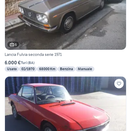
6
Lancia Fulvia seconda serie 1971
6.000 €
Turi
(
BA
)
Usato
02/1970
68000 Km
Benzina
Manuale