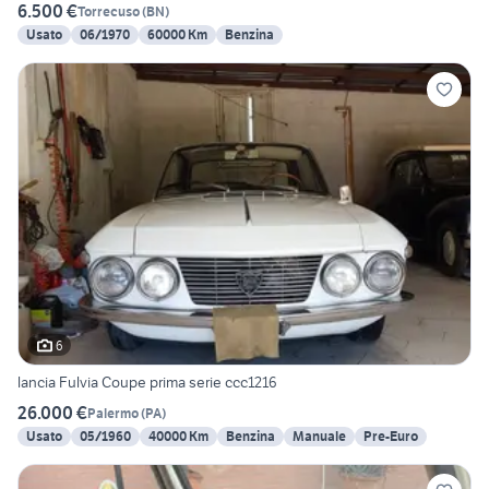
6.500 €
Torrecuso
(
BN
)
Usato
06/1970
60000 Km
Benzina
6
lancia Fulvia Coupe prima serie ccc1216
26.000 €
Palermo
(
PA
)
Usato
05/1960
40000 Km
Benzina
Manuale
Pre-Euro