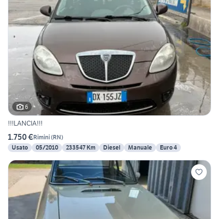
6
!!!LANCIA!!!
1.750 €
Rimini
(
RN
)
Usato
05/2010
233547 Km
Diesel
Manuale
Euro 4