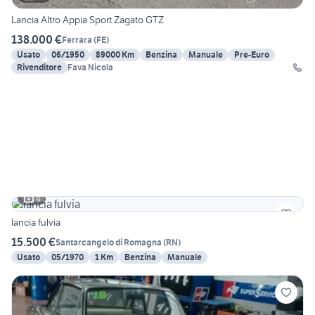
Lancia Altro Appia Sport Zagato GTZ
138.000 €
Ferrara
(
FE
)
Usato
06/1950
89000 Km
Benzina
Manuale
Pre-Euro
Rivenditore
Fava Nicola
4
lancia fulvia
15.500 €
Santarcangelo di Romagna
(
RN
)
Usato
05/1970
1 Km
Benzina
Manuale