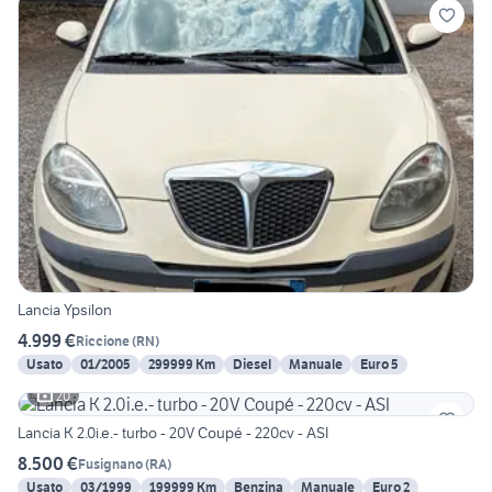
Lancia Ypsilon
4.999 €
Riccione
(
RN
)
Usato
01/2005
299999 Km
Diesel
Manuale
Euro 5
20
Lancia K 2.0i.e.- turbo - 20V Coupé - 220cv - ASI
8.500 €
Fusignano
(
RA
)
Usato
03/1999
199999 Km
Benzina
Manuale
Euro 2