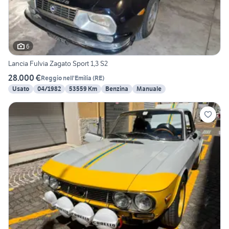
6
Lancia Fulvia Zagato Sport 1,3 S2
28.000 €
Reggio nell'Emilia
(
RE
)
Usato
04/1982
53559 Km
Benzina
Manuale