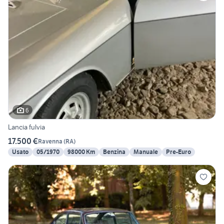
6
Lancia fulvia
17.500 €
Ravenna
(
RA
)
Usato
05/1970
98000 Km
Benzina
Manuale
Pre-Euro