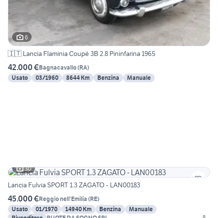
6
🇮🇹 Lancia Flaminia Coupé 3B 2.8 Pininfarina 1965
42.000 €
Bagnacavallo
(
RA
)
Usato
03/1960
8644 Km
Benzina
Manuale
30
Lancia Fulvia SPORT 1.3 ZAGATO - LAN00183
45.000 €
Reggio nell'Emilia
(
RE
)
Usato
01/1970
14940 Km
Benzina
Manuale
Rivenditore
RUOTE DA SOGNO SRL