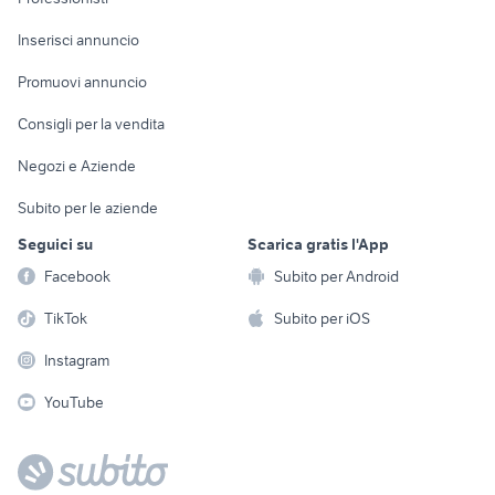
Arredamento e
Console e
Accessori per
Casalinghi
Inserisci annuncio
Videogiochi
animali
Elettrodomestici
Promuovi annuncio
Audio/Video
Musica e Film
Giardino e Fai da te
Consigli per la vendita
Fotografia
Libri e Riviste
Abbigliamento e
Negozi e Aziende
Telefonia
Strumenti Musicali
Accessori
Subito per le aziende
Sports
Tutto per i bambini
Seguici su
Scarica gratis l'App
Biciclette
Facebook
Subito per Android
Collezionismo
TikTok
Subito per iOS
Instagram
YouTube