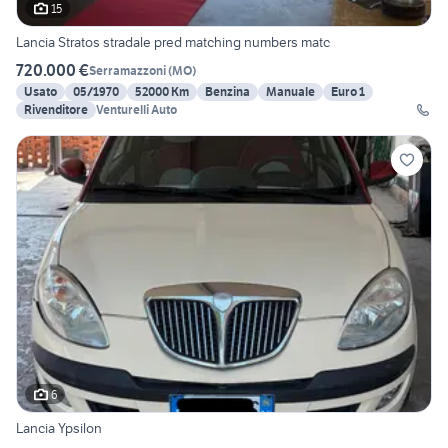
15
Lancia Stratos stradale pred matching numbers matc
720.000 €
Serramazzoni
(
MO
)
Usato
05/1970
52000 Km
Benzina
Manuale
Euro 1
Rivenditore
Venturelli Auto
6
Lancia Ypsilon