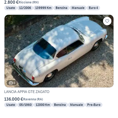
2.800 €
Riccione
(
RN
)
Usato
12/2006
139999 Km
Benzina
Manuale
Euro 4
6
LANCIA APPIA GTE ZAGATO
136.000 €
Ravenna
(
RA
)
Usato
05/1960
12000 Km
Benzina
Manuale
Pre-Euro