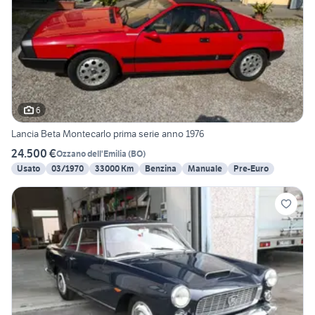
6
Lancia Beta Montecarlo prima serie anno 1976
24.500 €
Ozzano dell'Emilia
(
BO
)
Usato
03/1970
33000 Km
Benzina
Manuale
Pre-Euro