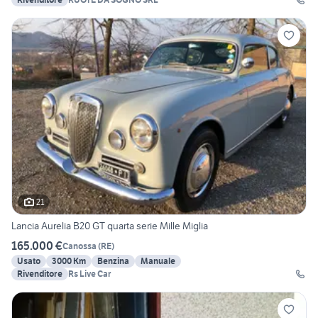
21
Lancia Aurelia B20 GT quarta serie Mille Miglia
165.000 €
Canossa
(
RE
)
Usato
3000 Km
Benzina
Manuale
Rivenditore
Rs Live Car