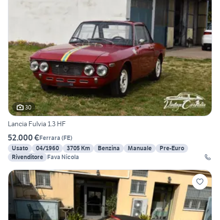
30
Lancia Fulvia 1.3 HF
52.000 €
Ferrara
(
FE
)
Usato
04/1960
3705 Km
Benzina
Manuale
Pre-Euro
Rivenditore
Fava Nicola