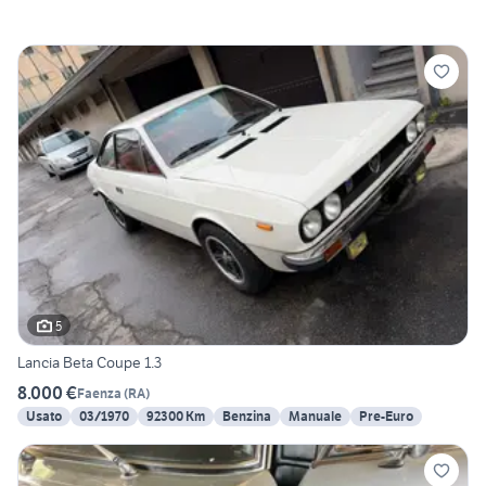
5
Lancia Beta Coupe 1.3
8.000 €
Faenza
(
RA
)
Usato
03/1970
92300 Km
Benzina
Manuale
Pre-Euro