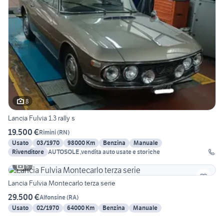
8
Lancia Fulvia 1.3 rally s
19.500 €
Rimini
(
RN
)
Usato
03/1970
98000 Km
Benzina
Manuale
Rivenditore
AUTOSOLE ,vendita auto usate e storiche
5
Lancia Fulvia Montecarlo terza serie
29.500 €
Alfonsine
(
RA
)
Usato
02/1970
64000 Km
Benzina
Manuale