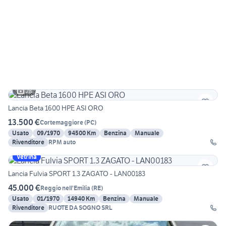
28
Lancia Beta 1600 HPE ASI ORO
13.500 €
Cortemaggiore
(
PC
)
Usato
09/1970
94500 Km
Benzina
Manuale
Rivenditore
RPM auto
Vetrina
Lancia Fulvia SPORT 1.3 ZAGATO - LAN00183
45.000 €
Reggio nell'Emilia
(
RE
)
Usato
01/1970
14940 Km
Benzina
Manuale
Rivenditore
RUOTE DA SOGNO SRL