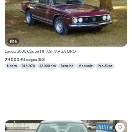
6
Lancia 2000 Coupé HF ASI TARGA ORO
29.000 €
Bologna
(
BO
)
Usato
01/1970
45000 Km
Benzina
Manuale
Pre-Euro