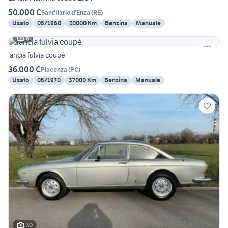
50.000 €
Sant'Ilario d'Enza
(
RE
)
Usato
05/1960
20000 Km
Benzina
Manuale
6
lancia fulvia coupè
36.000 €
Piacenza
(
PC
)
Usato
05/1970
37000 Km
Benzina
Manuale
30