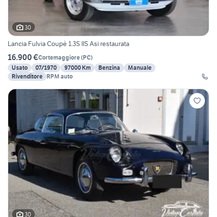
30
Lancia Fulvia Coupè 1.3S IIS Asi restaurata
16.900 €
Cortemaggiore
(
PC
)
Usato
07/1970
97000 Km
Benzina
Manuale
Rivenditore
RPM auto
30