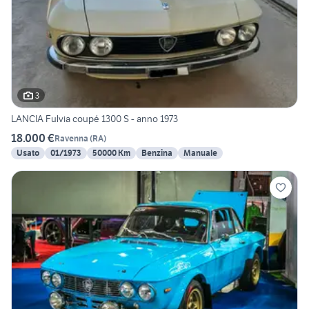
3
LANCIA Fulvia coupé 1300 S - anno 1973
18.000 €
Ravenna
(
RA
)
Usato
01/1973
50000 Km
Benzina
Manuale