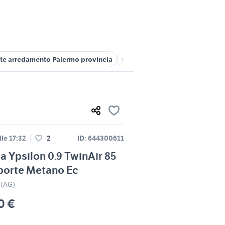
te arredamento Palermo provincia
ypsilon a ragusa e provincia
lle 17:32
2
ID: 644300611
a Ypsilon 0.9 TwinAir 85
porte Metano Ec
 (AG)
0 €