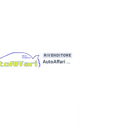
RIVENDITORE
AutoAffari Marco Pendolino SS115 km233 Licata (AG)