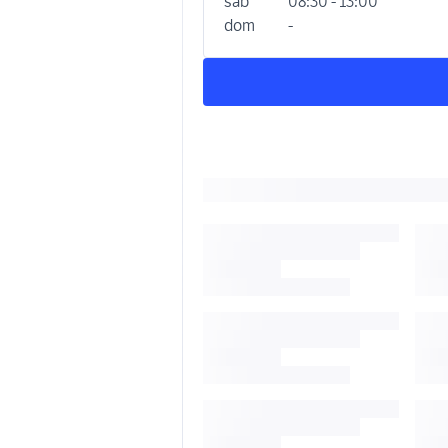
sab
08:30 - 13:00
dom
-