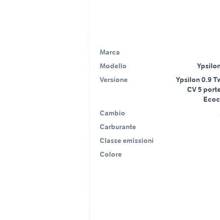
Marca
Modello
Ypsilon
Versione
Ypsilon 0.9 T
CV 5 port
Ecoc
Cambio
Carburante
Classe emissioni
Colore