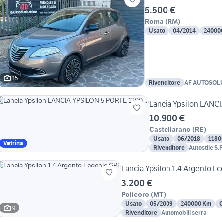
5.500 €
Roma
(
RM
)
Usato
04/2014
24000
15
Rivenditore
AF AUTOSOL
Lancia Ypsilon LANCI
10.900 €
Castellarano
(
RE
)
Usato
06/2018
1180
Vetrina
Rivenditore
Autostile S.P
Lancia Ypsilon 1.4 Argento E
3.200 €
Policoro
(
MT
)
Usato
05/2009
240000 Km
9
Rivenditore
Automobili serra