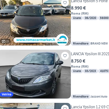
Lancia Ypsilon 5 Porte 
8.990 €
Roma
(
RM
)
Usato
06/2020
56000
13
Rivenditore
BRAND NEW
LANCIA Ypsilon III 2021 
8.750 €
Roma
(
RM
)
Usato
03/2023
41075
Vetrina
Rivenditore
Jazzoni Auto
Lancia Ypsilon 1.2 69 C