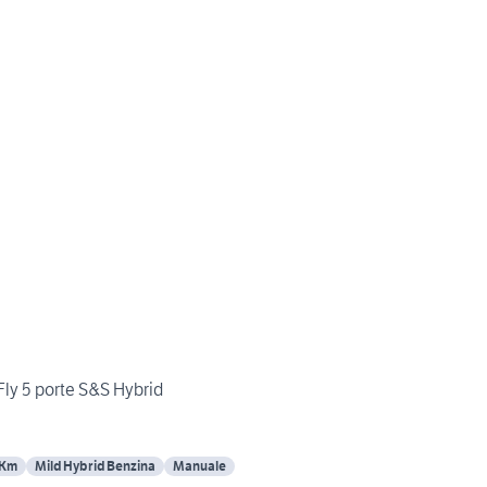
eFly 5 porte S&S Hybrid
 Km
Mild Hybrid Benzina
Manuale