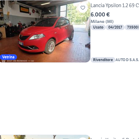
Lancia Ypsilon 1.2 69 C
6.000 €
Milano
(
MI
)
Usato
04/2017
73500
Vetrina
Rivenditore
AUTO D S.A.S.