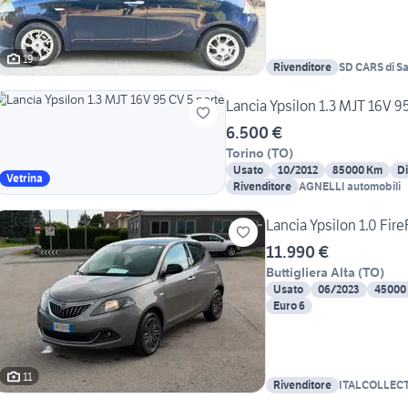
19
Rivenditore
SD CARS di S
Lancia Ypsilon 1.3 MJT 16V 9
6.500 €
Torino
(
TO
)
Usato
10/2012
85000 Km
Di
Vetrina
Rivenditore
AGNELLI automobili
Lancia Ypsilon 1.0 Fire
11.990 €
Buttigliera Alta
(
TO
)
Usato
06/2023
45000
Euro 6
11
Rivenditore
ITALCOLLEC