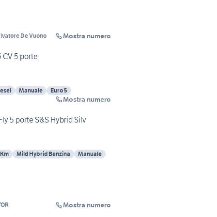
Mostra numero
alvatore De Vuono
5 CV 5 porte
esel
Manuale
Euro 5
Mostra numero
Fly 5 porte S&S Hybrid Silv
 Km
Mild Hybrid Benzina
Manuale
Mostra numero
TOR