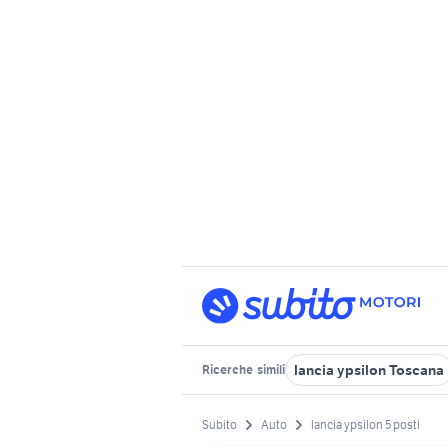
lancia ypsilon Toscana
Ricerche
simili
Subito
Auto
lancia ypsilon 5 posti