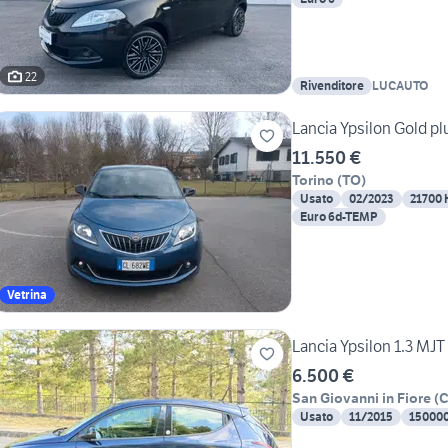
22
Rivenditore
LUCAUTO
11.550 €
Torino
(
TO
)
Usato
02/2023
21700
Euro 6d-TEMP
Vetrina
Lancia Ypsilon 1.3 MJT
6.500 €
San Giovanni in Fiore
(
Usato
11/2015
15000