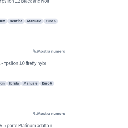
Ypsilon 1.2 Black and Noir
 Km
Benzina
Manuale
Euro 6
Mostra numero
- Ypsilon 1.0 firefly hybr
 Km
Ibrida
Manuale
Euro 6
Mostra numero
V 5 porte Platinum adatta n