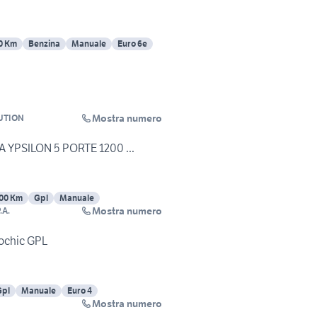
0 Km
Benzina
Manuale
Euro 6e
Mostra numero
UTION
A YPSILON 5 PORTE 1200 ...
00 Km
Gpl
Manuale
Mostra numero
.A.
cochic GPL
Gpl
Manuale
Euro 4
Mostra numero