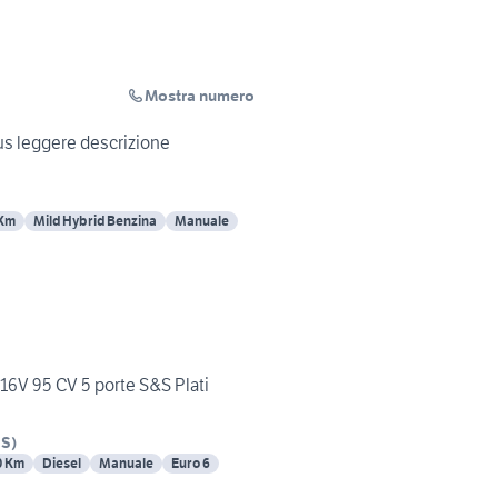
Mostra numero
Lancia Ypsilon Gold plus leggere descrizione
 Km
Mild Hybrid Benzina
Manuale
 16V 95 CV 5 porte S&S Plati
CS
)
0 Km
Diesel
Manuale
Euro 6