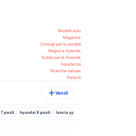
Modelli auto
Magazine
Consigli per la vendita
Negozi e Aziende
Subito per le Aziende
Assistenza
Ricerche salvate
Preferiti
Vendi
 7 posti
hyundai 9 posti
lancia ypsilon 2007 auto
mazda mx 5 