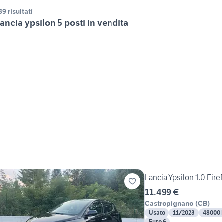
89 risultati
ancia ypsilon 5 posti in vendita
Lancia Ypsilon 1.0 Fir
11.499 €
Castropignano
(
CB
)
Usato
11/2023
48000
Euro 6