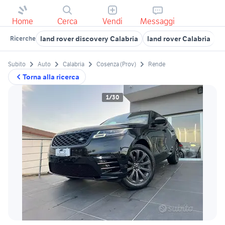
Home
Cerca
Vendi
Messaggi
land rover discovery Calabria
land rover Calabria
l
Ricerche
Subito
Auto
Calabria
Cosenza (Prov)
Rende
Torna alla ricerca
1/30