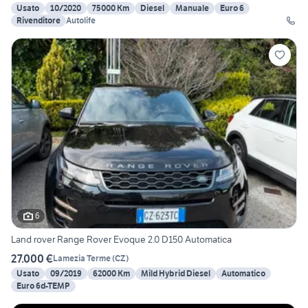
Usato
10/2020
75000 Km
Diesel
Manuale
Euro 6
Rivenditore
Autolife
6
Land rover Range Rover Evoque 2.0 D150 Automatica
27.000 €
Lamezia Terme
(
CZ
)
Usato
09/2019
62000 Km
Mild Hybrid Diesel
Automatico
Euro 6d-TEMP