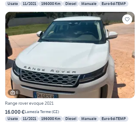
Usato
11/2021
196000 Km
Diesel
Manuale
Euro 6d-TEMP
6
Range rover evoque 2021
16.000 €
Lamezia Terme
(
CZ
)
Usato
11/2021
196000 Km
Diesel
Manuale
Euro 6d-TEMP