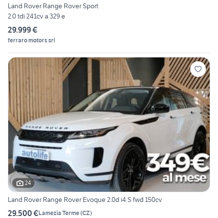
Land Rover Range Rover Sport
2.0 tdi 241cv a 329 e
29.999 €
ferraro motors srl
24
Land Rover Range Rover Evoque 2.0d i4 S fwd 150cv
29.500 €
Lamezia Terme
(
CZ
)