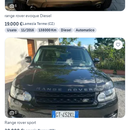
6
range rover evoque Diesel
19.000 €
Lamezia Terme
(
CZ
)
Usato
11/2016
138000 Km
Diesel
Automatico
6
Range rover sport