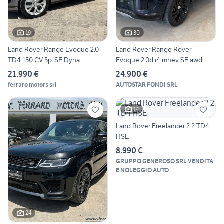
19
30
Land Rover Range Evoque 2.0
Land Rover Range Rover
TD4 150 CV 5p. SE Dyna
Evoque 2.0d i4 mhev SE awd
21.990 €
24.900 €
ferraro motors srl
AUTOSTAR FONDI SRL
14
Land Rover Freelander 2.2 TD4
HSE
8.990 €
GRUPPO GENEROSO SRL VENDITA
E NOLEGGIO AUTO
24