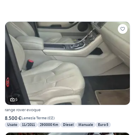
6
range rover evoque
8.500 €
Lamezia Terme
(
CZ
)
Usato
11/2011
290000 Km
Diesel
Manuale
Euro 5