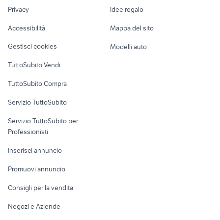
Nautica
lavoro
mercury motori Campania
fiat strada auto Senorbi
Privacy
Idee regalo
auto usate spezzano
Garage e box
Caravan e Camper
sila
Accessibilità
Mappa del sito
Loft, mansarde e
Veicoli commerciali
altro
Gestisci cookies
Modelli auto
Case vacanza
TuttoSubito Vendi
Uffici e Locali
TuttoSubito Compra
commerciali
Servizio TuttoSubito
elettronica
per la casa e la
sports e hobby
Servizio TuttoSubito per
persona
Informatica
Animali
Professionisti
Arredamento e
Console e
Accessori per
Casalinghi
Inserisci annuncio
Videogiochi
animali
Elettrodomestici
Promuovi annuncio
Audio/Video
Musica e Film
Giardino e Fai da te
Consigli per la vendita
Fotografia
Libri e Riviste
Abbigliamento e
Negozi e Aziende
Telefonia
Strumenti Musicali
Accessori