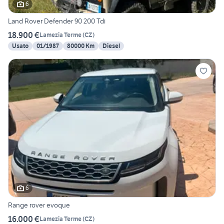
6
Land Rover Defender 90 200 Tdi
18.900 €
Lamezia Terme
(
CZ
)
Usato
01/1987
80000 Km
Diesel
6
Range rover evoque
16.000 €
Lamezia Terme
(
CZ
)