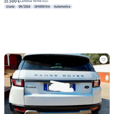
15.500 €
Lamezia Terme
(
CZ
)
Usato
09/2016
194000 Km
Automatico