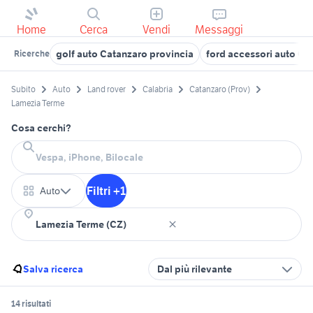
Home
Cerca
Vendi
Messaggi
golf auto Catanzaro provincia
ford accessori auto Ca
Ricerche
Subito
Auto
Land rover
Calabria
Catanzaro (Prov)
Lamezia Terme
Cosa cerchi?
Filtri +1
Auto
Salva ricerca
Dal più rilevante
14 risultati