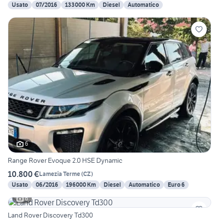
Usato
07/2016
133000 Km
Diesel
Automatico
6
Range Rover Evoque 2.0 HSE Dynamic
10.800 €
Lamezia Terme
(
CZ
)
Usato
06/2016
196000 Km
Diesel
Automatico
Euro 6
6
Land Rover Discovery Td300