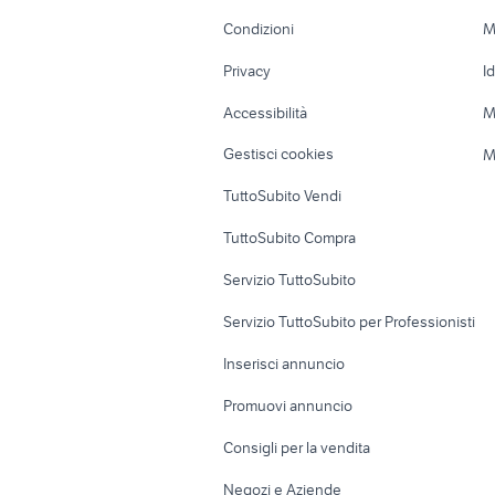
Accessori Moto
Terreni e rustic
Condizioni
M
Nautica
Garage e box
Privacy
I
Caravan e Camper
Loft, mansarde 
Accessibilità
M
Veicoli commerciali
Case vacanza
Gestisci cookies
M
Uffici e Locali
TuttoSubito Vendi
commerciali
TuttoSubito Compra
Servizio TuttoSubito
Servizio TuttoSubito per Professionisti
Inserisci annuncio
Promuovi annuncio
Consigli per la vendita
Negozi e Aziende