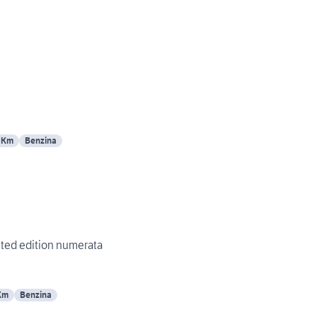
 Km
Benzina
mited edition numerata
Km
Benzina