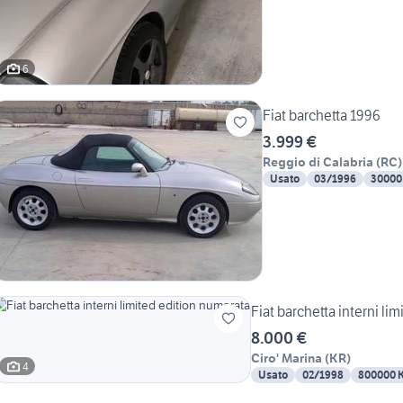
6
Fiat barchetta 1996
3.999 €
Reggio di Calabria
(
RC
)
Usato
03/1996
30000
Fiat barchetta interni li
8.000 €
Ciro' Marina
(
KR
)
4
Usato
02/1998
800000 