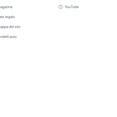
i
Fotografia
Giardino 
agazine
YouTube
Attrezzature di lavoro
Telefonia
Abbigli
dee regalo
Accesso
e altro
appa del sito
Tutto per
odelli auto