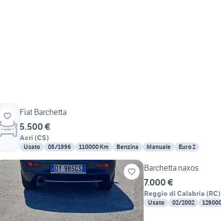
Fiat Barchetta
5.500 €
Acri
(
CS
)
Usato
05/1996
110000 Km
Benzina
Manuale
Euro 2
Barchetta naxos
7.000 €
Reggio di Calabria
(
RC
)
Usato
02/2002
12900