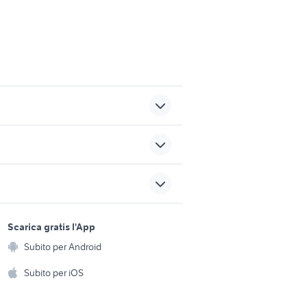
vedere
telo in pvc giardino
lancia ypsilon Napoli
a
sports e hobby
provincia
a
Scarica gratis l'App
Animali
ami elettrica
Subito per Android
ento e
auto usate niscemi
Accessori per animali
hi
Subito per iOS
Musica e Film
omestici