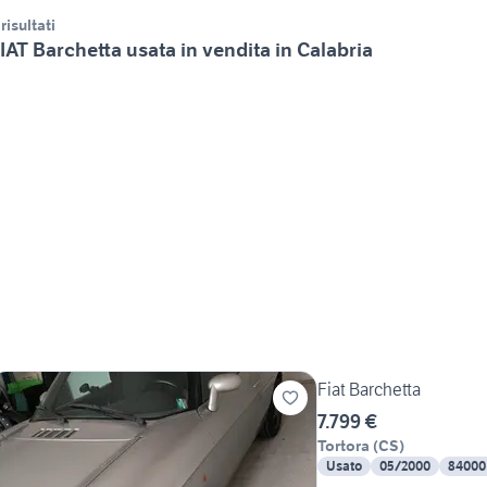
 risultati
IAT Barchetta usata in vendita in Calabria
Fiat Barchetta
7.799 €
Tortora
(
CS
)
Usato
05/2000
84000