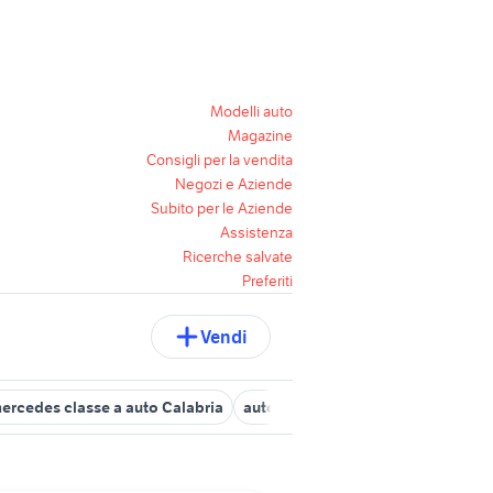
Modelli auto
Magazine
Consigli per la vendita
Negozi e Aziende
Subito per le Aziende
Assistenza
Ricerche salvate
Preferiti
Vendi
ercedes classe a auto Calabria
auto fiat bravo brava Calabria
s