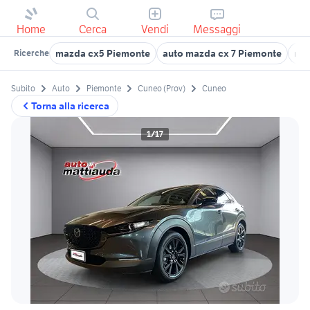
Home
Cerca
Vendi
Messaggi
mazda cx5 Piemonte
auto mazda cx 7 Piemonte
maz
Ricerche
Subito
Auto
Piemonte
Cuneo (Prov)
Cuneo
Torna alla ricerca
1/17