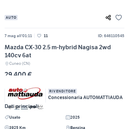
AUTO
7 mag all'01:11
11
ID: 646110545
Mazda CX-30 2.5 m-hybrid Nagisa 2wd
140cv 6at
Cuneo (CN)
29.400 €
RIVENDITORE
Concessionaria AUTOMATTIAUDA
Dati principali
Usato
2025
3925 Km
Benzina