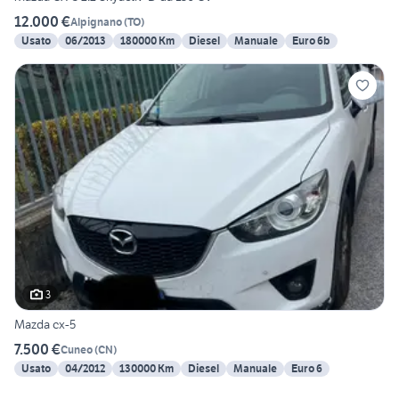
12.000 €
Alpignano
(
TO
)
Usato
06/2013
180000 Km
Diesel
Manuale
Euro 6b
3
Mazda cx-5
7.500 €
Cuneo
(
CN
)
Usato
04/2012
130000 Km
Diesel
Manuale
Euro 6