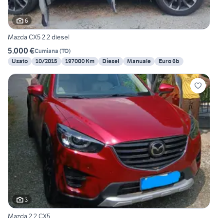
6
Mazda CX5 2.2 diesel
5.000 €
Cumiana
(
TO
)
Usato
10/2015
197000 Km
Diesel
Manuale
Euro 6b
3
Mazda 2.2 CX5