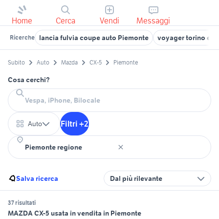
Home
Cerca
Vendi
Messaggi
lancia fulvia coupe auto Piemonte
voyager torino e p
Ricerche
Subito
Auto
Mazda
CX-5
Piemonte
Cosa cerchi?
Filtri +2
Auto
Salva ricerca
Dal più rilevante
37 risultati
MAZDA CX-5 usata in vendita in Piemonte