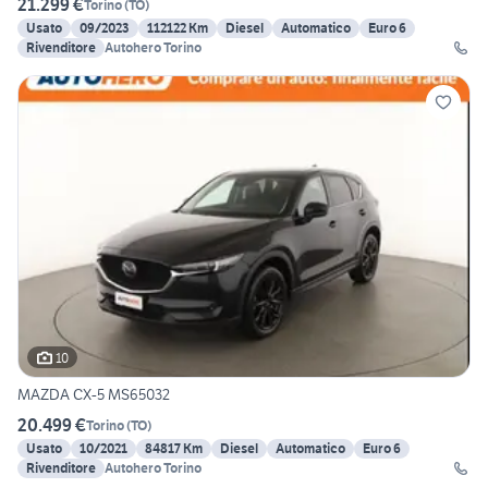
21.299 €
Torino
(
TO
)
Usato
09/2023
112122 Km
Diesel
Automatico
Euro 6
Rivenditore
Autohero Torino
10
MAZDA CX-5 MS65032
20.499 €
Torino
(
TO
)
Usato
10/2021
84817 Km
Diesel
Automatico
Euro 6
Rivenditore
Autohero Torino