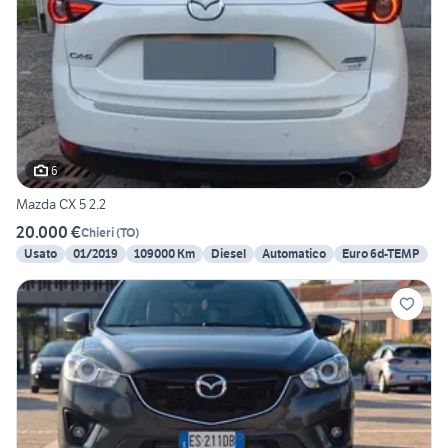
6
Mazda CX 5 2.2
20.000 €
Chieri
(
TO
)
Usato
01/2019
109000 Km
Diesel
Automatico
Euro 6d-TEMP