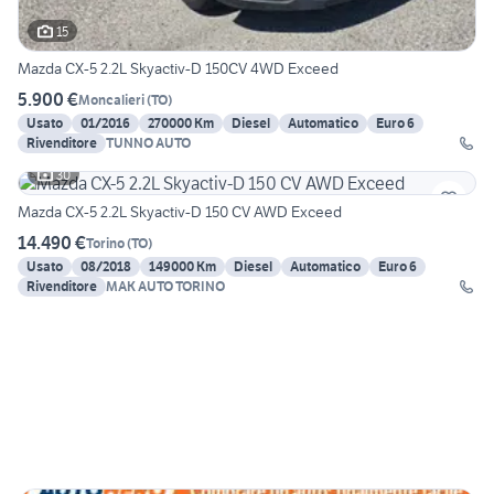
15
Mazda CX-5 2.2L Skyactiv-D 150CV 4WD Exceed
5.900 €
Moncalieri
(
TO
)
Usato
01/2016
270000 Km
Diesel
Automatico
Euro 6
Rivenditore
TUNNO AUTO
30
Mazda CX-5 2.2L Skyactiv-D 150 CV AWD Exceed
14.490 €
Torino
(
TO
)
Usato
08/2018
149000 Km
Diesel
Automatico
Euro 6
Rivenditore
MAK AUTO TORINO