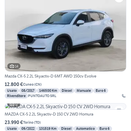
14
Mazda CX-5 2.2L Skyactiv-D 6MT AWD 150cv Evolve
12.800 €
Cuneo
(
CN
)
Usato
08/2017
146500 Km
Diesel
Manuale
Euro 6
Rivenditore
PUNTOAUTO SRL
17
MAZDA CX-5 2.2L Skyactiv-D 150 CV 2WD Homura
23.990 €
Torino
(
TO
)
Usato
09/2022
131519 Km
Diesel
Automatico
Euro 6