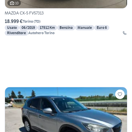
10
MAZDA CX-5 FV57313
18.999 €
Torino
(
TO
)
Usato
06/2019
17512 Km
Benzina
Manuale
Euro 6
Rivenditore
Autohero Torino