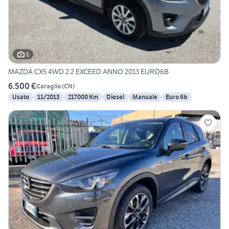
6
MAZDA CX5 4WD 2.2 EXCEED ANNO 2013 EURO6B
6.500 €
Caraglio
(
CN
)
Usato
11/2013
217000 Km
Diesel
Manuale
Euro 6b