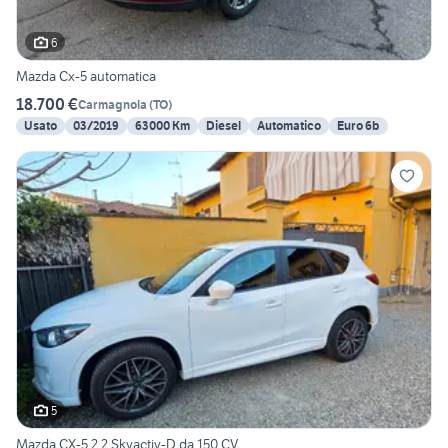
6
Mazda Cx-5 automatica
18.700 €
Carmagnola
(
TO
)
Usato
03/2019
63000 Km
Diesel
Automatico
Euro 6b
5
Mazda CX-5 2.2 Skyactiv-D da 150 CV