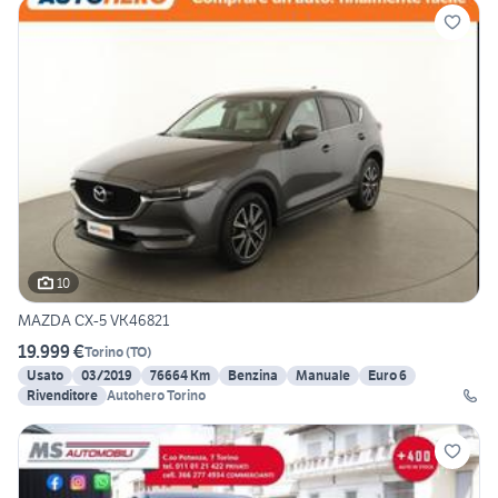
10
MAZDA CX-5 VK46821
19.999 €
Torino
(
TO
)
Usato
03/2019
76664 Km
Benzina
Manuale
Euro 6
Rivenditore
Autohero Torino