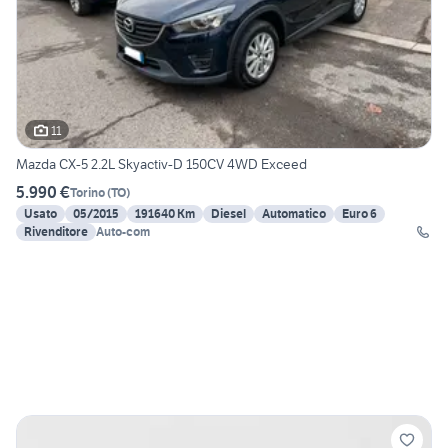
11
Mazda CX-5 2.2L Skyactiv-D 150CV 4WD Exceed
5.990 €
Torino
(
TO
)
Usato
05/2015
191640 Km
Diesel
Automatico
Euro 6
Rivenditore
Auto-com