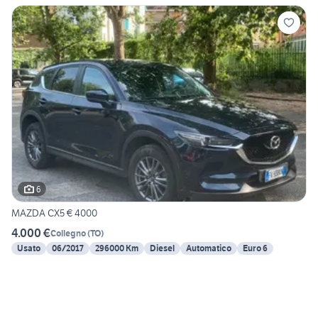
6
MAZDA CX5 € 4000
4.000 €
Collegno
(
TO
)
Usato
06/2017
296000 Km
Diesel
Automatico
Euro 6