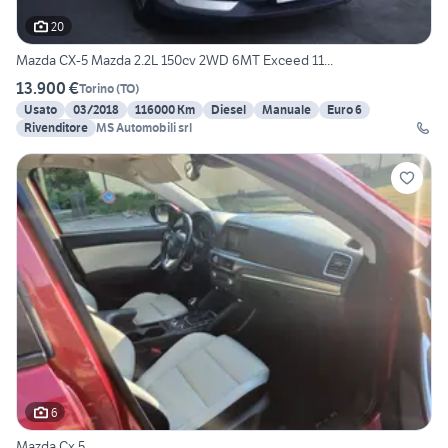
20
Mazda CX-5 Mazda 2.2L 150cv 2WD 6MT Exceed 11...
13.900 €
Torino
(
TO
)
Usato
03/2018
116000 Km
Diesel
Manuale
Euro 6
Rivenditore
MS Automobili srl
6
Mazda Cx 5