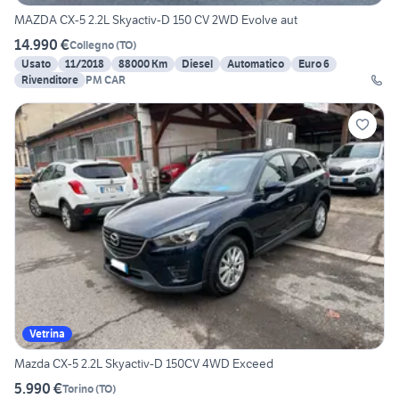
MAZDA CX-5 2.2L Skyactiv-D 150 CV 2WD Evolve aut
14.990 €
Collegno
(
TO
)
Usato
11/2018
88000 Km
Diesel
Automatico
Euro 6
Rivenditore
PM CAR
Vetrina
Mazda CX-5 2.2L Skyactiv-D 150CV 4WD Exceed
5.990 €
Torino
(
TO
)