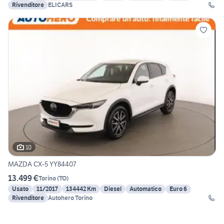
Rivenditore
ELICARS
10
MAZDA CX-5 YY84407
13.499 €
Torino
(
TO
)
Usato
11/2017
134442 Km
Diesel
Automatico
Euro 6
Rivenditore
Autohero Torino