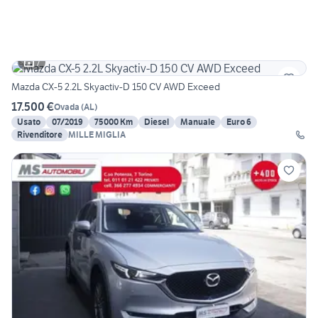
7
Mazda CX-5 2.2L Skyactiv-D 150 CV AWD Exceed
17.500 €
Ovada
(
AL
)
Usato
07/2019
75000 Km
Diesel
Manuale
Euro 6
Rivenditore
MILLE MIGLIA