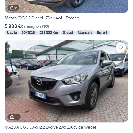
6
Mazda CX5 2.2 Diesel 175 cv 4x4 - Exceed
5.900 €
Carmagnola
(
TO
)
Usato
10/2015
289000 Km
Diesel
Manuale
Euro 6
15
MAZDA CX-5 CX-5 I2.2 Evolve 2wd 150cv da riveder