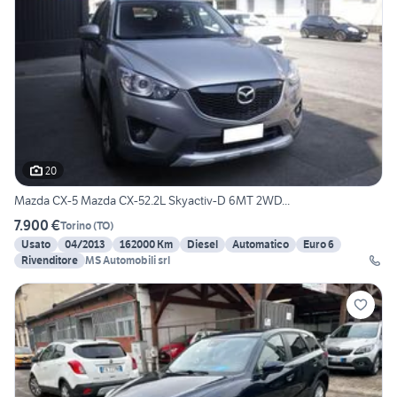
20
Mazda CX-5 Mazda CX-52.2L Skyactiv-D 6MT 2WD...
7.900 €
Torino
(
TO
)
Usato
04/2013
162000 Km
Diesel
Automatico
Euro 6
Rivenditore
MS Automobili srl