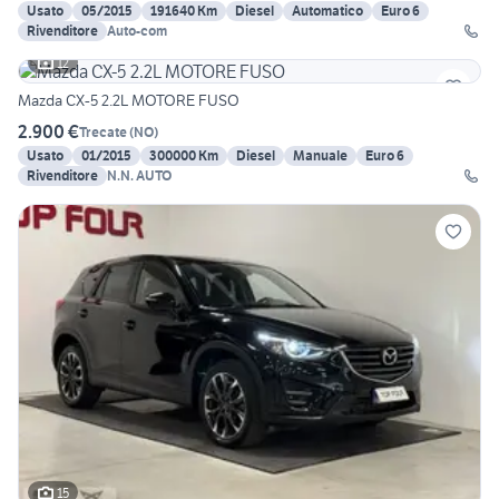
Usato
05/2015
191640 Km
Diesel
Automatico
Euro 6
Rivenditore
Auto-com
12
Mazda CX-5 2.2L MOTORE FUSO
2.900 €
Trecate
(
NO
)
Usato
01/2015
300000 Km
Diesel
Manuale
Euro 6
Rivenditore
N.N. AUTO
15