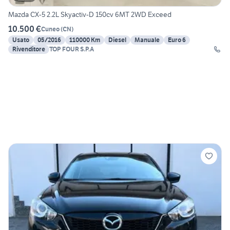
Mazda CX-5 2.2L Skyactiv-D 150cv 6MT 2WD Exceed
10.500 €
Cuneo
(
CN
)
Usato
05/2016
110000 Km
Diesel
Manuale
Euro 6
Rivenditore
TOP FOUR S.P.A