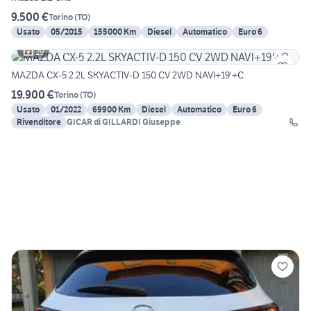
9.500 €
Torino
(
TO
)
Usato
05/2015
155000 Km
Diesel
Automatico
Euro 6
29
MAZDA CX-5 2.2L SKYACTIV-D 150 CV 2WD NAVI+19'+C
19.900 €
Torino
(
TO
)
Usato
01/2022
69900 Km
Diesel
Automatico
Euro 6
Rivenditore
GICAR di GILLARDI Giuseppe