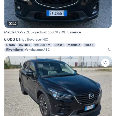
10
Mazda CX-5 2.2L Skyactiv-D 150CV 2WD Essence
6.000 €
Briga Novarese
(
NO
)
Usato
07/2015
195000 Km
Diesel
Manuale
Euro 6
Rivenditore
Vendita auto A&C