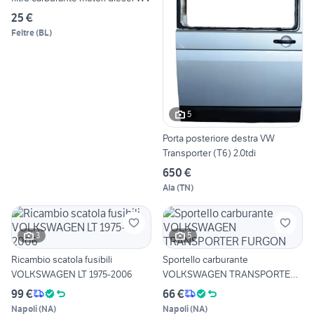
25 €
Feltre
(
BL
)
5
Porta posteriore destra VW
Transporter (T6) 2.0tdi
650 €
Ala
(
TN
)
3
5
Ricambio scatola fusibili
Sportello carburante
VOLKSWAGEN LT 1975-2006
VOLKSWAGEN TRANSPORTER
FURGON
99 €
66 €
Napoli
(
NA
)
Napoli
(
NA
)