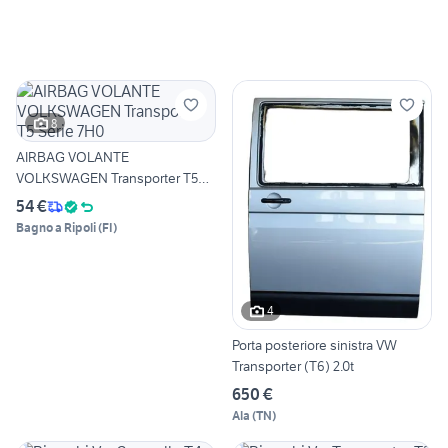
8
AIRBAG VOLANTE
VOLKSWAGEN Transporter T5
Serie 7H0
54 €
Bagno a Ripoli
(
FI
)
4
Porta posteriore sinistra VW
Transporter (T6) 2.0t
650 €
Ala
(
TN
)