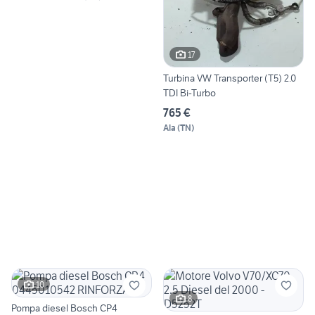
17
Turbina VW Transporter (T5) 2.0
TDI Bi-Turbo
765 €
Ala
(
TN
)
10
8
Pompa diesel Bosch CP4