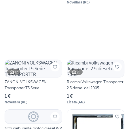
Novellara
(
RE
)
12
26
ZANONI VOLKSWAGEN
Ricambi Volkswagen Transporter
Transporter T5 Serie
2.5 diesel del 2005
TRANSPORTER
1 €
1 €
Novellara
(
RE
)
Licata
(
AG
)
filtro carburante motori diesel WV