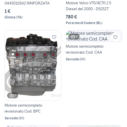
Motore Volvo V70/XC70 2.5
0445010542 RINFORZATA
Diesel del 2000 - D5252T
1 €
780 €
Ginosa
(
TA
)
Perarolo di Cadore
(
BL
)
5
Motore semicompleto
revisionato Cod. CAA
Sarcedo
(
VI
)
7
Motore semicompleto
revisionato Cod. BPC
Sarcedo
(
VI
)