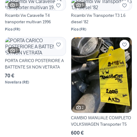
3
5
Ricambi Vw Caravelle T4
Ricambi Vw Transporter T3 1.6
transporter multivan 1996
diesel '82
Pico
(
FR
)
Pico
(
FR
)
3
PORTA CARICO POSTERIORE A
BATTENTE SX NON VETRATA
70 €
Novellara
(
RE
)
2
CAMBIO MANUALE COMPLETO
VOLKSWAGEN Transporter T5
600 €