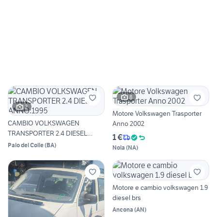
8
2
Motore Volkswagen Trasporter
CAMBIO VOLKSWAGEN
Anno 2002
TRANSPORTER 2.4 DIESEL
1 €
ANNO:1995
Palo del Colle
(
BA
)
Nola
(
NA
)
Motore e cambio volkswagen 1.9
diesel brs
Ancona
(
AN
)