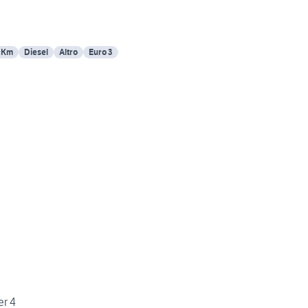
 Km
Diesel
Altro
Euro 3
er 4