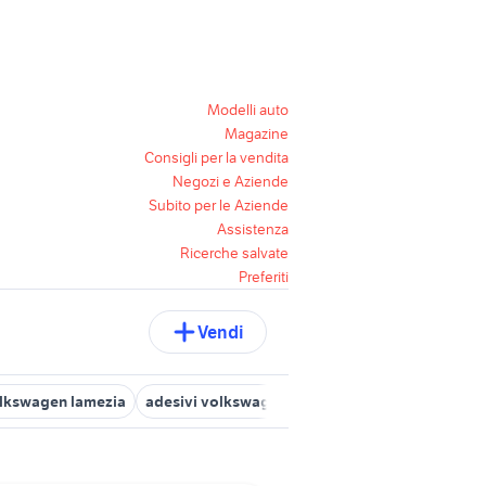
Modelli auto
Magazine
Consigli per la vendita
Negozi e Aziende
Subito per le Aziende
Assistenza
Ricerche salvate
Preferiti
Vendi
lkswagen lamezia
adesivi volkswagen
volkswagen gol auto
v