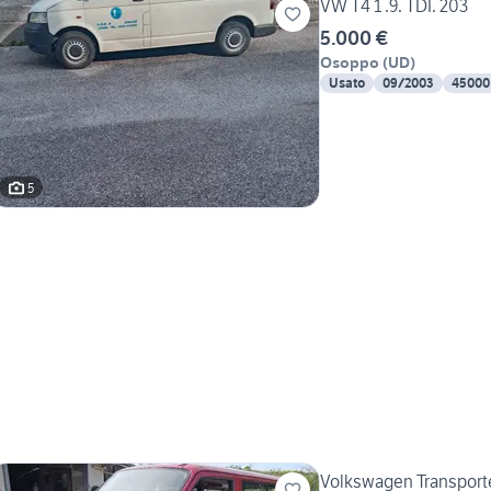
VW T4 1 .9. TDI. 203
5.000 €
Osoppo
(
UD
)
Usato
09/2003
45000
5
Volkswagen Transport