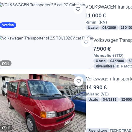
VOLKSWAGEN Transport
11.000 €
Rimini
(
RN
)
Vetrina
Usato
06/2009
19040
Volkswagen Transpo
7.900 €
Moncalieri
(
TO
)
Usato
04/2000
3
9
Rivenditore
B. F. Mot
Carignan
Volkswagen Transporter
14.990 €
Mirano
(
VE
)
Usato
04/1993
12400
11
Rivenditore
TECNO TRADE S