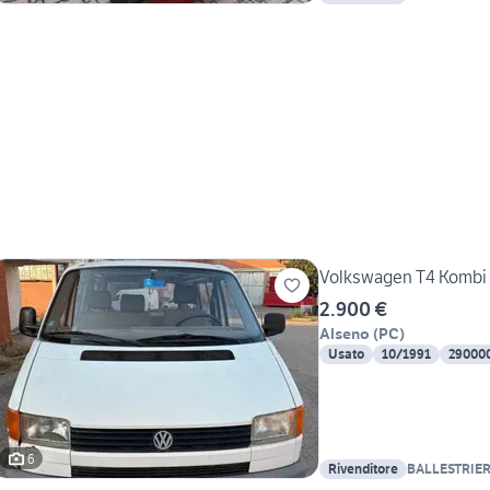
Volkswagen T4 Kombi 2
2.900 €
Alseno
(
PC
)
Usato
10/1991
29000
6
Rivenditore
BALLESTRIER