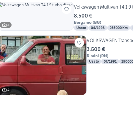
Volkswagen Multivan T4 1.9 
8.500 €
Bergamo
(
BG
)
4
Usato
04/1993
265000 Km
VOLKSWAGEN Transport
3.500 €
Rimini
(
RN
)
Usato
07/1991
25000
4