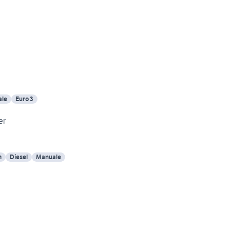
le
Euro 3
er
m
Diesel
Manuale