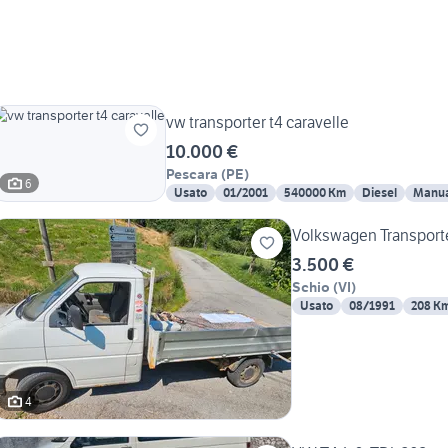
vw transporter t4 caravelle
10.000 €
Pescara
(
PE
)
6
Usato
01/2001
540000 Km
Diesel
Manua
Volkswagen Transport
3.500 €
Schio
(
VI
)
Usato
08/1991
208 K
4