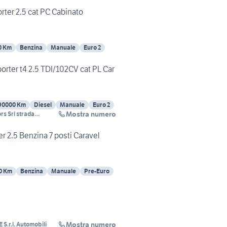
er 2.5 cat PC Cabinato
0 Km
Benzina
Manuale
Euro 2
rter t4 2.5 TDI/102CV cat PL Car
90000 Km
Diesel
Manuale
Euro 2
Mostra numero
ors Srl strada
o 58 Moncalieri
 2.5 Benzina 7 posti Caravel
0 Km
Benzina
Manuale
Pre-Euro
Mostra numero
.r.l. Automobili