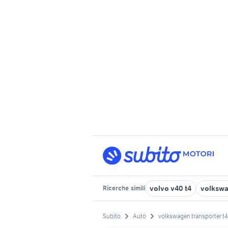
volvo v40 t4
volksw
Ricerche
simili
Subito
Auto
volkswagen transporter t4