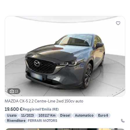
13
MAZDA CX-5 2.2 Centre-Line 2wd 150cv auto
19.600 €
Reggio nell'Emilia
(
RE
)
Usato
11/2023
103117 Km
Diesel
Automatico
Euro 6
Rivenditore
FERRARI MOTORS