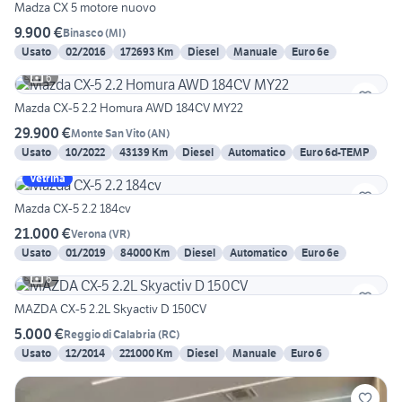
Madza CX 5 motore nuovo
9.900 €
Binasco
(
MI
)
Usato
02/2016
172693 Km
Diesel
Manuale
Euro 6e
6
Mazda CX-5 2.2 Homura AWD 184CV MY22
29.900 €
Monte San Vito
(
AN
)
Usato
10/2022
43139 Km
Diesel
Automatico
Euro 6d-TEMP
Vetrina
Mazda CX-5 2.2 184cv
21.000 €
Verona
(
VR
)
Usato
01/2019
84000 Km
Diesel
Automatico
Euro 6e
6
MAZDA CX-5 2.2L Skyactiv D 150CV
5.000 €
Reggio di Calabria
(
RC
)
Usato
12/2014
221000 Km
Diesel
Manuale
Euro 6