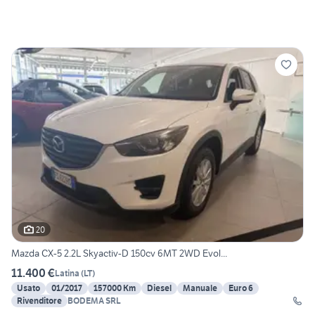
20
Mazda CX-5 2.2L Skyactiv-D 150cv 6MT 2WD Evol...
11.400 €
Latina
(
LT
)
Usato
01/2017
157000 Km
Diesel
Manuale
Euro 6
Rivenditore
BODEMA SRL