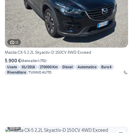
15
Mazda CX-5 2.2L Skyactiv-D 150CV 4WD Exceed
5.900 €
Moncalieri
(
TO
)
Usato
01/2016
270000 Km
Diesel
Automatico
Euro 6
Rivenditore
TUNNO AUTO
18