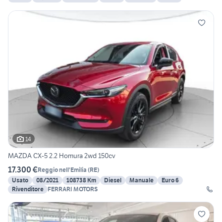
14
MAZDA CX-5 2.2 Homura 2wd 150cv
17.300 €
Reggio nell'Emilia
(
RE
)
Usato
08/2021
108738 Km
Diesel
Manuale
Euro 6
Rivenditore
FERRARI MOTORS