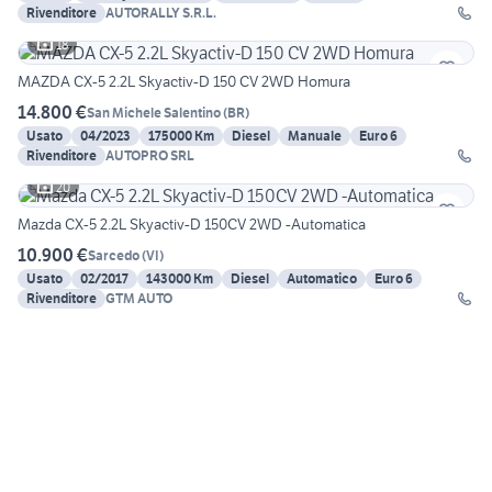
Rivenditore
AUTORALLY S.R.L.
18
MAZDA CX-5 2.2L Skyactiv-D 150 CV 2WD Homura
14.800 €
San Michele Salentino
(
BR
)
Usato
04/2023
175000 Km
Diesel
Manuale
Euro 6
Rivenditore
AUTOPRO SRL
20
Mazda CX-5 2.2L Skyactiv-D 150CV 2WD -Automatica
10.900 €
Sarcedo
(
VI
)
Usato
02/2017
143000 Km
Diesel
Automatico
Euro 6
Rivenditore
GTM AUTO