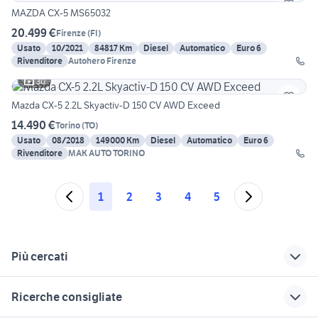
MAZDA CX-5 MS65032
20.499 €
Firenze
(
FI
)
Usato
10/2021
84817 Km
Diesel
Automatico
Euro 6
Rivenditore
Autohero Firenze
30
Mazda CX-5 2.2L Skyactiv-D 150 CV AWD Exceed
14.490 €
Torino
(
TO
)
Usato
08/2018
149000 Km
Diesel
Automatico
Euro 6
Rivenditore
MAK AUTO TORINO
1
2
3
4
5
Più cercati
Correlati
Richerche simili
Suggerimenti
Ricerche consigliate
ford mondeo
audi sq5 usata
peugeot 308 2012