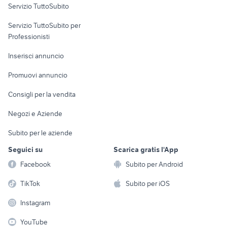
Servizio TuttoSubito
elettronica
per la casa e la
sports e hobby
Servizio TuttoSubito per
persona
Informatica
Animali
Professionisti
Arredamento e
Console e
Accessori per
Casalinghi
Inserisci annuncio
Videogiochi
animali
Elettrodomestici
Promuovi annuncio
Audio/Video
Musica e Film
Giardino e Fai da te
Consigli per la vendita
Fotografia
Libri e Riviste
Abbigliamento e
Negozi e Aziende
Telefonia
Strumenti Musicali
Accessori
Subito per le aziende
Sports
Tutto per i bambini
Seguici su
Scarica gratis l'App
Biciclette
Facebook
Subito per Android
Collezionismo
TikTok
Subito per iOS
Instagram
YouTube