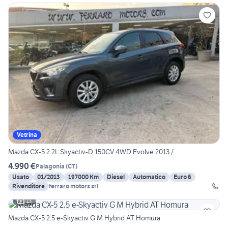
Vetrina
Mazda CX-5 2.2L Skyactiv-D 150CV 4WD Evolve 2013 /
4.990 €
Palagonia
(
CT
)
Usato
01/2013
197000 Km
Diesel
Automatico
Euro 6
Rivenditore
ferraro motors srl
13
Mazda CX-5 2.5 e-Skyactiv G M Hybrid AT Homura