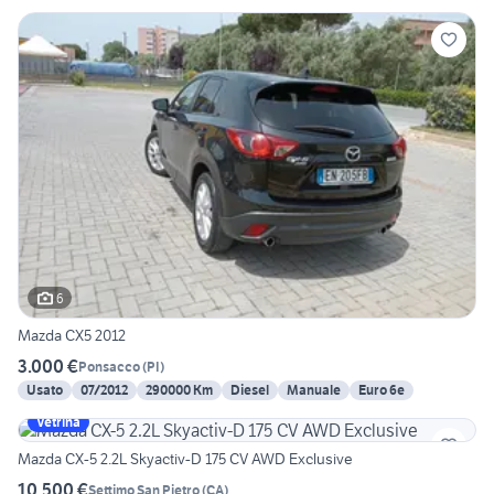
6
Mazda CX5 2012
3.000 €
Ponsacco
(
PI
)
Usato
07/2012
290000 Km
Diesel
Manuale
Euro 6e
Vetrina
Mazda CX-5 2.2L Skyactiv-D 175 CV AWD Exclusive
10.500 €
Settimo San Pietro
(
CA
)