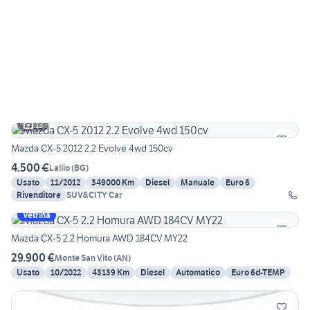
13
Mazda CX-5 2012 2.2 Evolve 4wd 150cv
4.500 €
Lallio
(
BG
)
Usato
11/2012
349000 Km
Diesel
Manuale
Euro 6
Rivenditore
SUV&CITY Car
Vetrina
Mazda CX-5 2.2 Homura AWD 184CV MY22
29.900 €
Monte San Vito
(
AN
)
Usato
10/2022
43139 Km
Diesel
Automatico
Euro 6d-TEMP