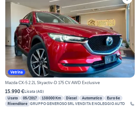
Vetrina
Mazda CX-5 2.2L Skyactiv-D 175 CV AWD Exclusive
15.990 €
Licata
(
AG
)
Usato
05/2017
138000 Km
Diesel
Automatico
Euro 6e
Rivenditore
GRUPPO GENEROSO SRL VENDITA E NOLEGGIO AUTO