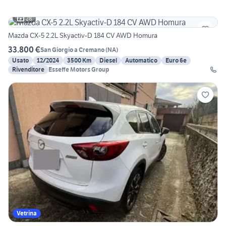
28
Mazda CX-5 2.2L Skyactiv-D 184 CV AWD Homura
33.800 €
San Giorgio a Cremano
(
NA
)
Usato
12/2024
3500 Km
Diesel
Automatico
Euro 6e
Rivenditore
Esseffe Motors Group
Vetrina