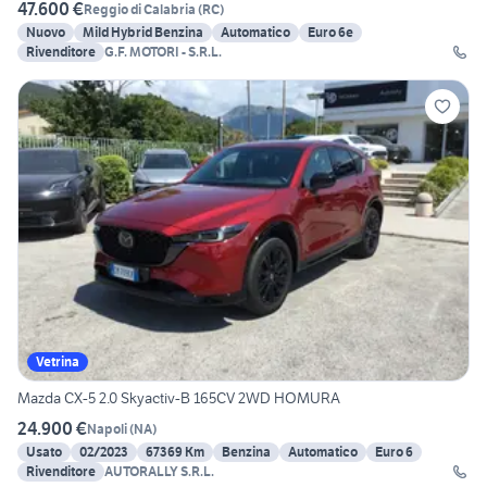
47.600 €
Reggio di Calabria
(
RC
)
Nuovo
Mild Hybrid Benzina
Automatico
Euro 6e
Rivenditore
G.F. MOTORI - S.R.L.
Vetrina
Mazda CX-5 2.0 Skyactiv-B 165CV 2WD HOMURA
24.900 €
Napoli
(
NA
)
Usato
02/2023
67369 Km
Benzina
Automatico
Euro 6
Rivenditore
AUTORALLY S.R.L.