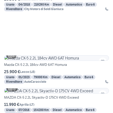
Usato
04/2018
219290 Km
Diesel
Automatico
Euro 6
Rivenditore
City Motors di Soldi Gianluca
6
Mazda CX-5 2.2L 184cv AWD 6AT Homura
25.900 €
Lecce
(
LE
)
Usato
01/2023
79000 Km
Diesel
Automatico
Euro 6
Rivenditore
AutoCaracciolo
15
MAZDA CX-5 2.2L Skyactiv-D 175CV 4WD Exceed
11.990 €
Aprilia
(
LT
)
Usato
07/2016
154200 Km
Diesel
Automatico
Euro 6