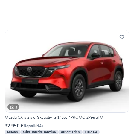
3
Mazda CX-5 2.5 e-Skyactiv-G 141cv *PROMO 279€ al M
32.950 €
Napoli
(
NA
)
Nuovo
Mild Hybrid Benzina
Automatico
Euro 6e