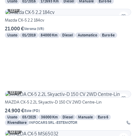
Usato
02/2016
172693 Km
Diesel
Manuale
Euro 6e
6
Mazda CX-5 2.2 184cv
21.000 €
Verona
(
VR
)
Usato
01/2019
84000 Km
Diesel
Automatico
Euro 6e
20
MAZDA CX-5 2.2L Skyactiv-D 150 CV 2WD Centre-Lin
24.900 €
Este
(
PD
)
Usato
03/2025
36000 Km
Diesel
Manuale
Euro 6
Rivenditore
INFOCARS SRL -ESTEMOTOR
10