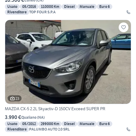
10.500 €
Cuneo
(
CN
)
Usato
05/2016
110000 Km
Diesel
Manuale
Euro 6
Rivenditore
TOP FOUR S.P.A
23
MAZDA CX-5 2.2L Skyactiv-D 150CV Exceed SUPER PR
3.990 €
Qualiano
(
NA
)
Usato
05/2012
299000 Km
Diesel
Manuale
Euro 6
Rivenditore
PALUMBO AUTO 2.0 SRL