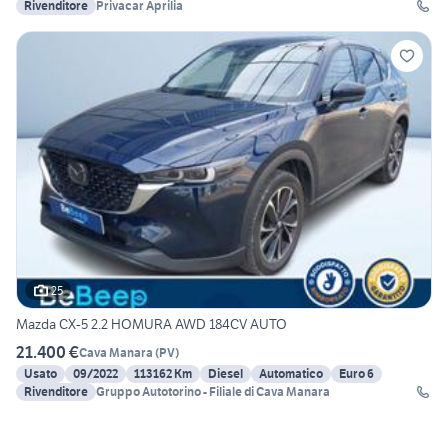
Rivenditore
Privacar Aprilia
25
Mazda CX-5 2.2 HOMURA AWD 184CV AUTO
21.400 €
Cava Manara
(
PV
)
Usato
09/2022
113162 Km
Diesel
Automatico
Euro 6
Rivenditore
Gruppo Autotorino - Filiale di Cava Manara