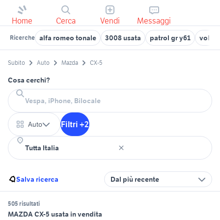
Home
Cerca
Vendi
Messaggi
alfa romeo tonale
3008 usata
patrol gr y61
volks
Ricerche
Subito
Auto
Mazda
CX-5
Cosa cerchi?
Filtri +2
Auto
Salva ricerca
Dal più recente
505 risultati
MAZDA CX-5 usata in vendita