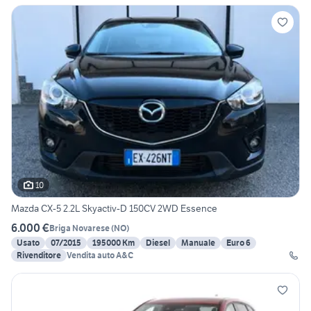
10
Mazda CX-5 2.2L Skyactiv-D 150CV 2WD Essence
6.000 €
Briga Novarese
(
NO
)
Usato
07/2015
195000 Km
Diesel
Manuale
Euro 6
Rivenditore
Vendita auto A&C