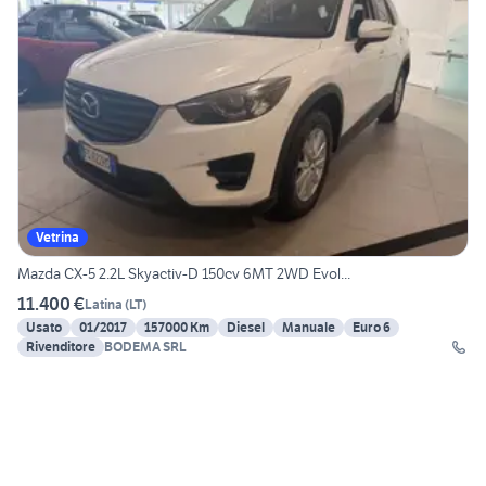
Vetrina
Mazda CX-5 2.2L Skyactiv-D 150cv 6MT 2WD Evol...
11.400 €
Latina
(
LT
)
Usato
01/2017
157000 Km
Diesel
Manuale
Euro 6
Rivenditore
BODEMA SRL