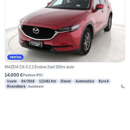
Vetrina
MAZDA CX-5 2.2 Evolve 2wd 150cv auto
14.000 €
Padova
(
PD
)
Usato
04/2018
122461 Km
Diesel
Automatico
Euro 6
Rivenditore
Autoteam