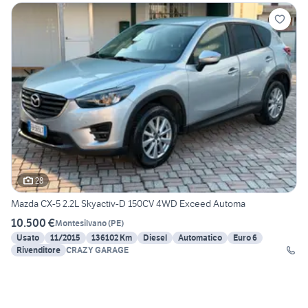
28
Mazda CX-5 2.2L Skyactiv-D 150CV 4WD Exceed Automa
10.500 €
Montesilvano
(
PE
)
Usato
11/2015
136102 Km
Diesel
Automatico
Euro 6
Rivenditore
CRAZY GARAGE