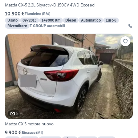
Mazda CX-5 2.2L Skyactiv-D 150CV 4WD Exceed
10.900 €
Fiumicino
(
RM
)
Usato
09/2013
149000 Km
Diesel
Automatico
Euro 6
Rivenditore
T. GROUP automobili
5
Madza CX 5 motore nuovo
9.900 €
Binasco
(
MI
)