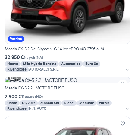
Vetrina
Mazda CX-5 2.5 e-Skyactiv-G 141cv *PROMO 279€ al M
32.950 €
Napoli
(
NA
)
Nuovo
Mild Hybrid Benzina
Automatico
Euro 6e
Rivenditore
AUTORALLY S.R.L.
12
Mazda CX-5 2.2L MOTORE FUSO
2.900 €
Trecate
(
NO
)
Usato
01/2015
300000 Km
Diesel
Manuale
Euro 6
Rivenditore
N.N. AUTO