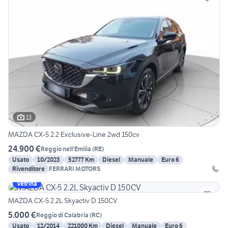
13
MAZDA CX-5 2.2 Exclusive-Line 2wd 150cv
24.900 €
Reggio nell'Emilia
(
RE
)
Usato
10/2023
52777 Km
Diesel
Manuale
Euro 6
Rivenditore
FERRARI MOTORS
Vetrina
MAZDA CX-5 2.2L Skyactiv D 150CV
5.000 €
Reggio di Calabria
(
RC
)
Usato
12/2014
221000 Km
Diesel
Manuale
Euro 6