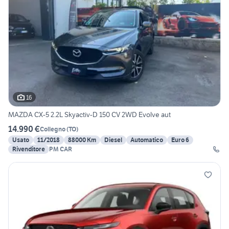
16
MAZDA CX-5 2.2L Skyactiv-D 150 CV 2WD Evolve aut
14.990 €
Collegno
(
TO
)
Usato
11/2018
88000 Km
Diesel
Automatico
Euro 6
Rivenditore
PM CAR