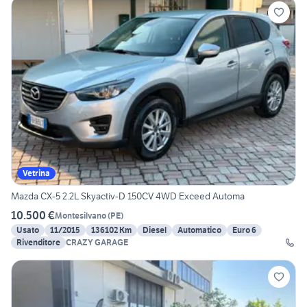
Vetrina
Mazda CX-5 2.2L Skyactiv-D 150CV 4WD Exceed Automa
10.500 €
Montesilvano
(
PE
)
Usato
11/2015
136102 Km
Diesel
Automatico
Euro 6
Rivenditore
CRAZY GARAGE