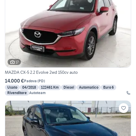
17
MAZDA CX-5 2.2 Evolve 2wd 150cv auto
14.000 €
Padova
(
PD
)
Usato
04/2018
122461 Km
Diesel
Automatico
Euro 6
Rivenditore
Autoteam