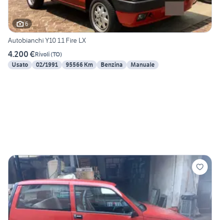
6
Autobianchi Y10 1.1 Fire LX
4.200 €
Rivoli
(
TO
)
Usato
02/1991
95566 Km
Benzina
Manuale