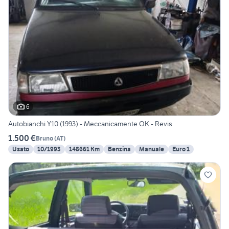
6
Autobianchi Y10 (1993) - Meccanicamente OK - Revis
1.500 €
Bruno
(
AT
)
Usato
10/1993
148661 Km
Benzina
Manuale
Euro 1