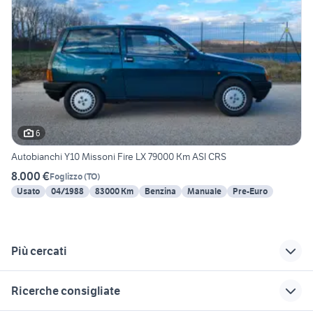
6
Autobianchi Y10 Missoni Fire LX 79000 Km ASI CRS
8.000 €
Foglizzo
(
TO
)
Usato
04/1988
83000 Km
Benzina
Manuale
Pre-Euro
Più cercati
Correlati
Richerche simili
Suggerimenti
Ricerche consigliate
auto kia gpl
auto usate
patrol gr y61