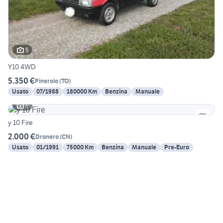
5
Y10 4WD
5.350 €
Pinerolo
(
TO
)
Usato
07/1988
180000 Km
Benzina
Manuale
5
y 10 Fire
2.000 €
Dronero
(
CN
)
Usato
01/1991
75000 Km
Benzina
Manuale
Pre-Euro