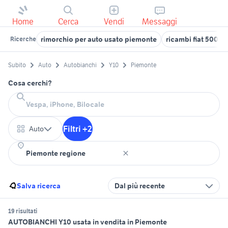
Home
Cerca
Vendi
Messaggi
rimorchio per auto usato piemonte
ricambi fiat 500 e
Ricerche
Subito
Auto
Autobianchi
Y10
Piemonte
Cosa cerchi?
Filtri +2
Auto
Salva ricerca
Dal più recente
19 risultati
AUTOBIANCHI Y10 usata in vendita in Piemonte