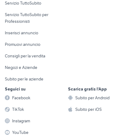
Servizio TuttoSubito
elettronica
per la casa e la
sports e hobby
Servizio TuttoSubito per
persona
Informatica
Animali
Professionisti
Arredamento e
Console e
Accessori per
Casalinghi
Inserisci annuncio
Videogiochi
animali
Elettrodomestici
Promuovi annuncio
Audio/Video
Musica e Film
Giardino e Fai da te
Consigli per la vendita
Fotografia
Libri e Riviste
Abbigliamento e
Negozi e Aziende
Telefonia
Strumenti Musicali
Accessori
Subito per le aziende
Sports
Tutto per i bambini
Seguici su
Scarica gratis l'App
Biciclette
Facebook
Subito per Android
Collezionismo
TikTok
Subito per iOS
Instagram
YouTube