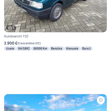
5
Autobianchi Y10
3.900 €
Crescentino
(
VC
)
Usato
04/1992
88000 Km
Benzina
Manuale
Euro 1