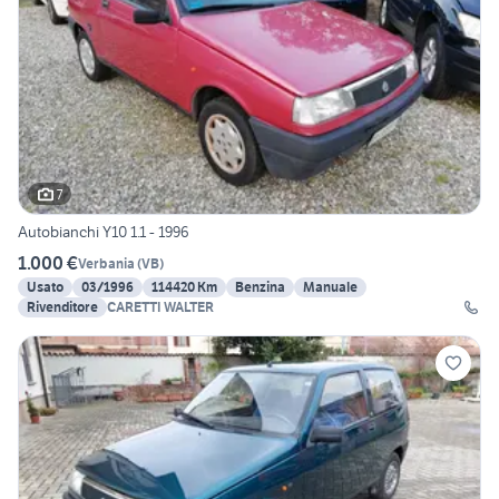
7
Autobianchi Y10 1.1 - 1996
1.000 €
Verbania
(
VB
)
Usato
03/1996
114420 Km
Benzina
Manuale
Rivenditore
CARETTI WALTER