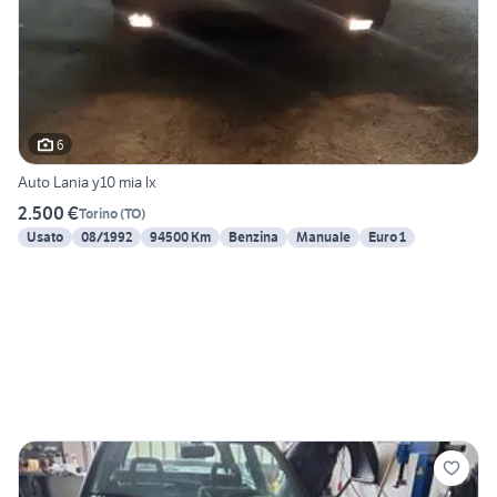
6
Auto Lania y10 mia lx
2.500 €
Torino
(
TO
)
Usato
08/1992
94500 Km
Benzina
Manuale
Euro 1