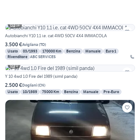
14
Autobianchi Y10 1.1 i.e. cat 4WD 50CV 4X4 IMMACOLA
3.500 €
Avigliana
(
TO
)
Usato
03/1993
170000 Km
Benzina
Manuale
Euro 1
Rivenditore
ABC SERVICES
4
Y 10 4wd 1.0 Fire del 1989 (simil panda)
2.500 €
Dogliani
(
CN
)
Usato
10/1989
75000 Km
Benzina
Manuale
Pre-Euro