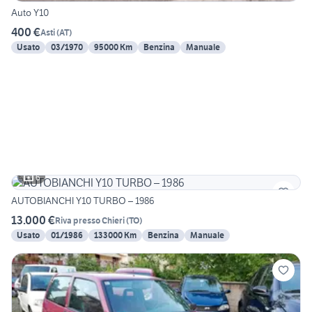
Auto Y10
400 €
Asti
(
AT
)
Usato
03/1970
95000 Km
Benzina
Manuale
6
AUTOBIANCHI Y10 TURBO – 1986
13.000 €
Riva presso Chieri
(
TO
)
Usato
01/1986
133000 Km
Benzina
Manuale