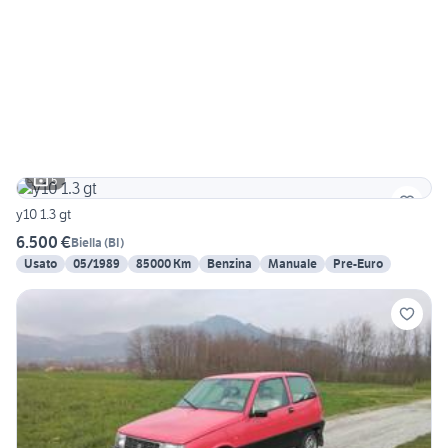
5
y10 1.3 gt
6.500 €
Biella
(
BI
)
Usato
05/1989
85000 Km
Benzina
Manuale
Pre-Euro