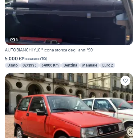
6
AUTOBIANCHI Y10 " icona storica degli anni '90"
5.000 €
Piossasco
(
TO
)
Usato
02/1993
64000 Km
Benzina
Manuale
Euro 2