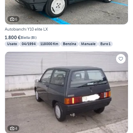
6
Autobianchi Y10 elite LX
1.800 €
Biella
(
BI
)
Usato
04/1994
118000 Km
Benzina
Manuale
Euro 1
4