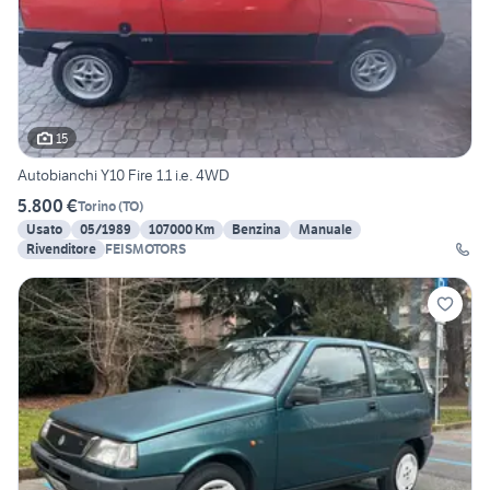
15
Autobianchi Y10 Fire 1.1 i.e. 4WD
5.800 €
Torino
(
TO
)
Usato
05/1989
107000 Km
Benzina
Manuale
Rivenditore
FEISMOTORS