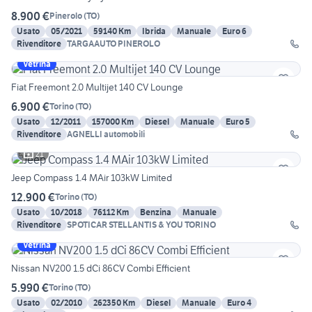
8.900 €
Pinerolo
(
TO
)
Usato
05/2021
59140 Km
Ibrida
Manuale
Euro 6
Rivenditore
TARGAAUTO PINEROLO
Vetrina
Fiat Freemont 2.0 Multijet 140 CV Lounge
6.900 €
Torino
(
TO
)
Usato
12/2011
157000 Km
Diesel
Manuale
Euro 5
Rivenditore
AGNELLI automobili
21
Jeep Compass 1.4 MAir 103kW Limited
12.900 €
Torino
(
TO
)
Usato
10/2018
76112 Km
Benzina
Manuale
Rivenditore
SPOTICAR STELLANTIS & YOU TORINO
Vetrina
Nissan NV200 1.5 dCi 86CV Combi Efficient
5.990 €
Torino
(
TO
)
Usato
02/2010
262350 Km
Diesel
Manuale
Euro 4