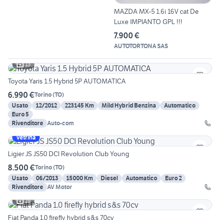
MAZDA MX-5 1.6i 16V cat De
Luxe IMPIANTO GPL !!!
7.900 €
AUTOTORTONA SAS
13
Toyota Yaris 1.5 Hybrid 5P AUTOMATICA
6.990 €
Torino
(
TO
)
Usato
12/2012
223145 Km
Mild Hybrid Benzina
Automatico
Euro 5
Rivenditore
Auto-com
Vetrina
Ligier JS JS50 DCI Revolution Club Young
8.500 €
Torino
(
TO
)
Usato
06/2013
15000 Km
Diesel
Automatico
Euro 2
Rivenditore
AV Motor
19
Fiat Panda 1.0 firefly hybrid s&s 70cv