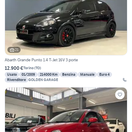
21
Abarth Grande Punto 1.4 T-Jet 16V 3 porte
12.900 €
Torino
(
TO
)
Usato
01/2009
214000 Km
Benzina
Manuale
Euro 4
Rivenditore
GOLDEN GARAGE