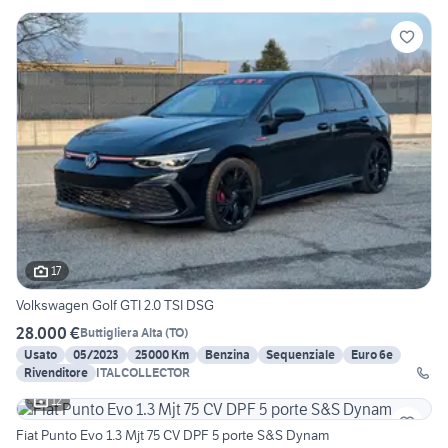
17
Volkswagen Golf GTI 2.0 TSI DSG
28.000 €
Buttigliera Alta
(
TO
)
Usato
05/2023
25000 Km
Benzina
Sequenziale
Euro 6e
Rivenditore
ITALCOLLECTOR
12
Fiat Punto Evo 1.3 Mjt 75 CV DPF 5 porte S&S Dynam