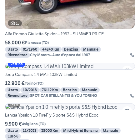
15
Alfa Romeo Giulietta Spider – 1962 - SUMMER PRICE
58.000 €
Pianezza
(
TO
)
Usato
01/1960
44240 Km
Benzina
Manuale
Rivenditore
City Motors - Auto d'epoca dal 1987
Vetrina
Jeep Compass 1.4 MAir 103kW Limited
12.900 €
Torino
(
TO
)
Usato
10/2018
76112 Km
Benzina
Manuale
Rivenditore
SPOTICAR STELLANTIS & YOU TORINO
9
Lancia Ypsilon 1.0 FireFly 5 porte S&S Hybrid Ecoc
9.900 €
Avigliana
(
TO
)
Usato
11/2021
28000 Km
Mild Hybrid Benzina
Manuale
Euro 6