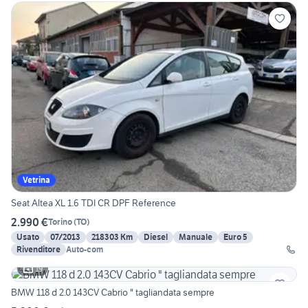
Vetrina
Seat Altea XL 1.6 TDI CR DPF Reference
2.990 €
Torino
(
TO
)
Usato
07/2013
218303 Km
Diesel
Manuale
Euro 5
Rivenditore
Auto-com
19
BMW 118 d 2.0 143CV Cabrio " tagliandata sempre