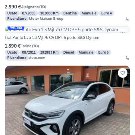
2.990 €
Alpignano
(
TO
)
Usato
07/2005
102000 Km
Benzina
Manuale
Euro 4
Rivenditore
Motor Maison Group
Vetrina
Fiat Punto Evo 1.3 Mjt 75 CV DPF 5 porte S&S Dynam
1.890 €
Torino
(
TO
)
Usato
08/2011
292883 Km
Diesel
Manuale
Euro 5
Rivenditore
Auto-com