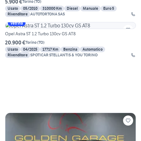
5.900 €
Torino
(
TO
)
Usato
05/2010
310000 Km
Diesel
Manuale
Euro 5
Rivenditore
AUTOTORTONA SAS
Vetrina
Opel Astra ST 1.2 Turbo 130cv GS AT8
20.900 €
Torino
(
TO
)
Usato
04/2025
17717 Km
Benzina
Automatico
Rivenditore
SPOTICAR STELLANTIS & YOU TORINO