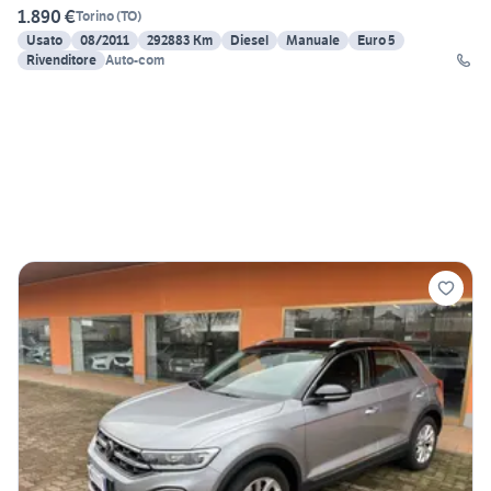
1.890 €
Torino
(
TO
)
Usato
08/2011
292883 Km
Diesel
Manuale
Euro 5
Rivenditore
Auto-com