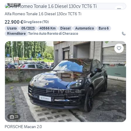
24
Alfa Romeo Tonale 1.6 Diesel 130cv TCT6 Ti
22.900 €
Grugliasco
(
TO
)
Usato
05/2023
40566 Km
Diesel
Automatico
Euro 6
Rivenditore
Torino Auto Roreto di Cherasco
15
PORSCHE Macan 2.0