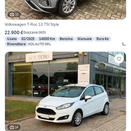
10
Volkswagen T-Roc 1.0 TSI Style
22.900 €
Gozzano
(
NO
)
Usato
02/2025
14000 Km
Benzina
Manuale
Euro 6e
Rivenditore
SOLAUTO SRL
14