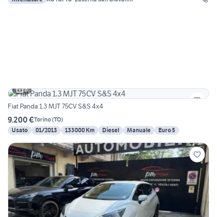
6
Fiat Panda 1.3 MJT 75CV S&S 4x4
9.200 €
Torino
(
TO
)
Usato
01/2013
133000 Km
Diesel
Manuale
Euro 5