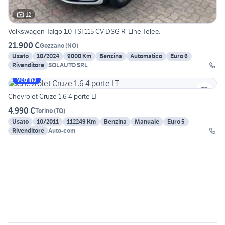
12
Volkswagen Taigo 1.0 TSI 115 CV DSG R-Line Telec.
21.900 €
Gozzano
(
NO
)
Usato
10/2024
9000 Km
Benzina
Automatico
Euro 6
Rivenditore
SOLAUTO SRL
Vetrina
Chevrolet Cruze 1.6 4 porte LT
4.990 €
Torino
(
TO
)
Usato
10/2011
112249 Km
Benzina
Manuale
Euro 5
Rivenditore
Auto-com