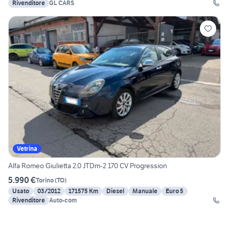
Rivenditore
GL CARS
Vetrina
Alfa Romeo Giulietta 2.0 JTDm-2 170 CV Progression
5.990 €
Torino
(
TO
)
Usato
03/2012
171575 Km
Diesel
Manuale
Euro 5
Rivenditore
Auto-com