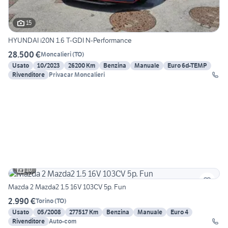
15
HYUNDAI i20N 1.6 T-GDI N-Performance
28.500 €
Moncalieri
(
TO
)
Usato
10/2023
26200 Km
Benzina
Manuale
Euro 6d-TEMP
Rivenditore
Privacar Moncalieri
10
Mazda 2 Mazda2 1.5 16V 103CV 5p. Fun
2.990 €
Torino
(
TO
)
Usato
05/2008
277517 Km
Benzina
Manuale
Euro 4
Rivenditore
Auto-com