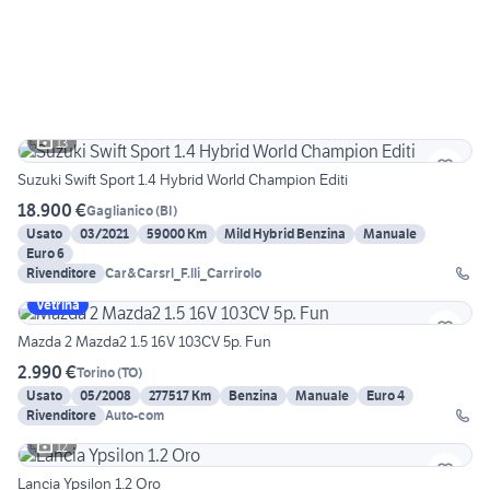
13
Suzuki Swift Sport 1.4 Hybrid World Champion Editi
18.900 €
Gaglianico
(
BI
)
Usato
03/2021
59000 Km
Mild Hybrid Benzina
Manuale
Euro 6
Rivenditore
Car&Carsrl_F.lli_Carrirolo
Vetrina
Mazda 2 Mazda2 1.5 16V 103CV 5p. Fun
2.990 €
Torino
(
TO
)
Usato
05/2008
277517 Km
Benzina
Manuale
Euro 4
Rivenditore
Auto-com
12
Lancia Ypsilon 1.2 Oro