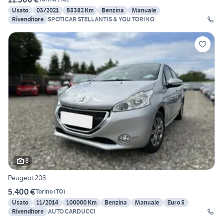
Usato
03/2021
55382 Km
Benzina
Manuale
Rivenditore
SPOTICAR STELLANTIS & YOU TORINO
8
Peugeot 208
5.400 €
Torino
(
TO
)
Usato
11/2014
100000 Km
Benzina
Manuale
Euro 5
Rivenditore
AUTO CARDUCCI