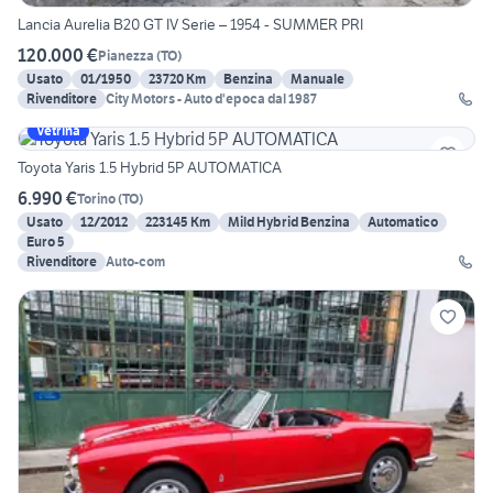
Lancia Aurelia B20 GT IV Serie – 1954 - SUMMER PRI
120.000 €
Pianezza
(
TO
)
Usato
01/1950
23720 Km
Benzina
Manuale
Rivenditore
City Motors - Auto d'epoca dal 1987
Vetrina
Toyota Yaris 1.5 Hybrid 5P AUTOMATICA
6.990 €
Torino
(
TO
)
Usato
12/2012
223145 Km
Mild Hybrid Benzina
Automatico
Euro 5
Rivenditore
Auto-com