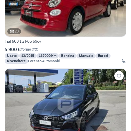
20
Fiat 500 1.2 Pop 69cv
5.900 €
Torino
(
TO
)
Usato
12/2015
167000 Km
Benzina
Manuale
Euro 6
Rivenditore
Lorenzo Automobili