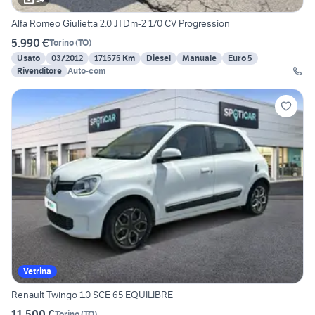
Alfa Romeo Giulietta 2.0 JTDm-2 170 CV Progression
5.990 €
Torino
(
TO
)
Usato
03/2012
171575 Km
Diesel
Manuale
Euro 5
Rivenditore
Auto-com
Vetrina
Renault Twingo 1.0 SCE 65 EQUILIBRE
11.500 €
Torino
(
TO
)