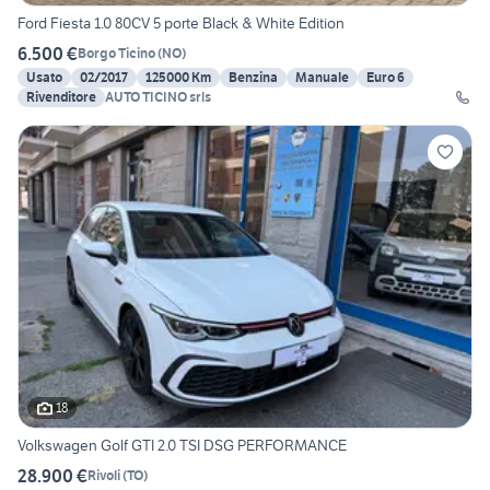
Ford Fiesta 1.0 80CV 5 porte Black & White Edition
6.500 €
Borgo Ticino
(
NO
)
Usato
02/2017
125000 Km
Benzina
Manuale
Euro 6
Rivenditore
AUTO TICINO srls
18
Volkswagen Golf GTI 2.0 TSI DSG PERFORMANCE
28.900 €
Rivoli
(
TO
)