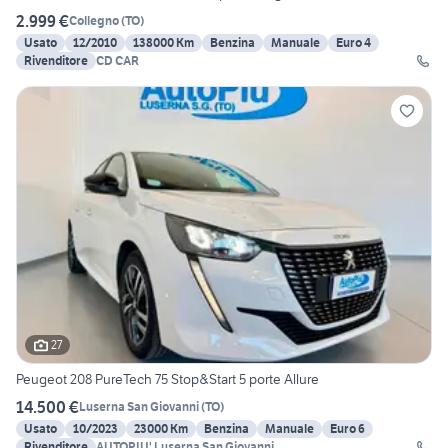
2.999 €
Collegno
(
TO
)
Usato
12/2010
138000 Km
Benzina
Manuale
Euro 4
Rivenditore
CD CAR
27
Peugeot 208 PureTech 75 Stop&Start 5 porte Allure
14.500 €
Luserna San Giovanni
(
TO
)
Usato
10/2023
23000 Km
Benzina
Manuale
Euro 6
Rivenditore
AUTOPIU' Luserna San Giovanni