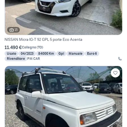
15
NISSAN Micra IG-T 92 GPL 5 porte Eco Acenta
11.490 €
Collegno
(
TO
)
Usato
04/2023
84000 Km
Gpl
Manuale
Euro 6
Rivenditore
PM CAR