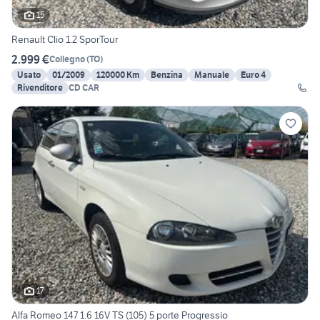
15
Renault Clio 1.2 SporTour
2.999 €
Collegno
(
TO
)
Usato
01/2009
120000 Km
Benzina
Manuale
Euro 4
Rivenditore
CD CAR
17
Alfa Romeo 147 1.6 16V TS (105) 5 porte Progressio