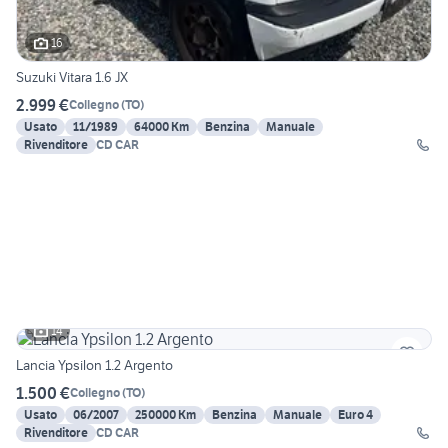
16
Suzuki Vitara 1.6 JX
2.999 €
Collegno
(
TO
)
Usato
11/1989
64000 Km
Benzina
Manuale
Rivenditore
CD CAR
14
Lancia Ypsilon 1.2 Argento
1.500 €
Collegno
(
TO
)
Usato
06/2007
250000 Km
Benzina
Manuale
Euro 4
Rivenditore
CD CAR