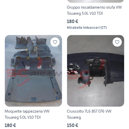
Gruppo riscaldamento stufa VW
Touareg 5.0L V10 TDI
180 €
Mirabella Imbaccari
(
CT
)
Moquette tappezzeria VW
Cruscotto 7L6 857 076 VW
Touareg 5.0L V10 TDI
Touareg
180 €
150 €