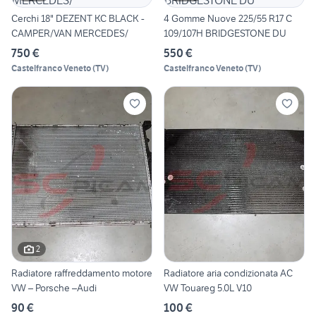
Cerchi 18" DEZENT KC BLACK -
4 Gomme Nuove 225/55 R17 C
CAMPER/VAN MERCEDES/
109/107H BRIDGESTONE DU
750 €
550 €
Castelfranco Veneto
(
TV
)
Castelfranco Veneto
(
TV
)
2
Radiatore raffreddamento motore
Radiatore aria condizionata AC
VW – Porsche –Audi
VW Touareg 5.0L V10
90 €
100 €