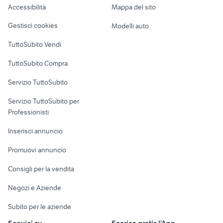
Accessibilità
Mappa del sito
Loft, mansarde e
Veicoli commerciali
altro
Gestisci cookies
Modelli auto
Case vacanza
TuttoSubito Vendi
Uffici e Locali
TuttoSubito Compra
commerciali
Servizio TuttoSubito
elettronica
per la casa e la
sports e hobby
Servizio TuttoSubito per
persona
Informatica
Animali
Professionisti
Arredamento e
Console e
Accessori per
Casalinghi
Inserisci annuncio
Videogiochi
animali
Elettrodomestici
Promuovi annuncio
Audio/Video
Musica e Film
Giardino e Fai da te
Consigli per la vendita
Fotografia
Libri e Riviste
Abbigliamento e
Negozi e Aziende
Telefonia
Strumenti Musicali
Accessori
Subito per le aziende
Sports
Tutto per i bambini