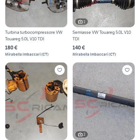
2
Turbina turbocompressore VW
Semiasse VW Touareg 5.0L V10
Touareg 5.0L V10 TDI
TDI
180 €
140 €
Mirabella Imbaccari
(
CT
)
Mirabella Imbaccari
(
CT
)
2