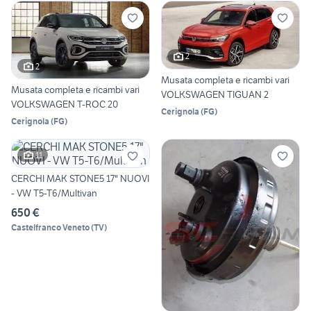
2
2
Musata completa e ricambi vari
Musata completa e ricambi vari
VOLKSWAGEN TIGUAN 2
VOLKSWAGEN T-ROC 20
Cerignola
(
FG
)
Cerignola
(
FG
)
11
CERCHI MAK STONE5 17" NUOVI
- VW T5-T6/Multivan
650 €
Castelfranco Veneto
(
TV
)