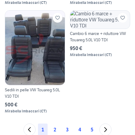
Mirabella Imbaccari
(
CT
)
Mirabella Imbaccari
(
CT
)
Cambio 6 marce + riduttore VW
Touareg 5.0L V10 TDI
950 €
Mirabella Imbaccari
(
CT
)
Sedili in pelle VW Touareg 5.0L
V10 TDI
500 €
Mirabella Imbaccari
(
CT
)
1
2
3
4
5