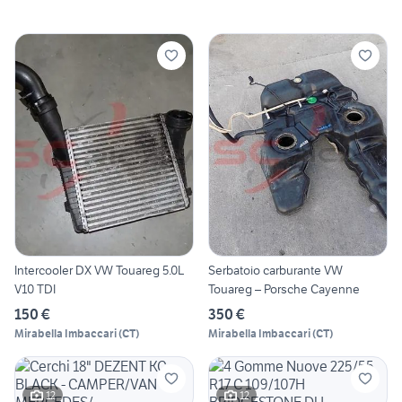
Intercooler DX VW Touareg 5.0L
Serbatoio carburante VW
V10 TDI
Touareg – Porsche Cayenne
150 €
350 €
Mirabella Imbaccari
(
CT
)
Mirabella Imbaccari
(
CT
)
12
12