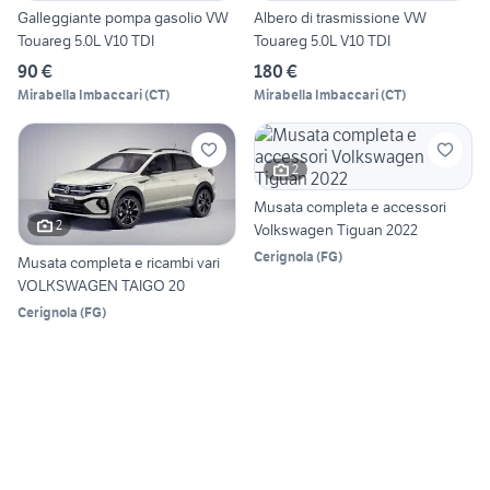
Galleggiante pompa gasolio VW
Albero di trasmissione VW
Touareg 5.0L V10 TDI
Touareg 5.0L V10 TDI
90 €
180 €
Mirabella Imbaccari
(
CT
)
Mirabella Imbaccari
(
CT
)
2
Musata completa e accessori
2
Volkswagen Tiguan 2022
Cerignola
(
FG
)
Musata completa e ricambi vari
VOLKSWAGEN TAIGO 20
Cerignola
(
FG
)