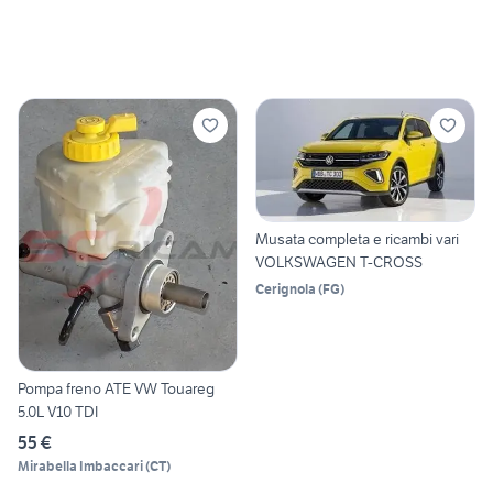
Musata completa e ricambi vari
VOLKSWAGEN T-CROSS
Cerignola
(
FG
)
Pompa freno ATE VW Touareg
5.0L V10 TDI
55 €
Mirabella Imbaccari
(
CT
)