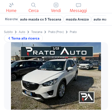
Home
Cerca
Vendi
Messaggi
auto mazda cx 5 Toscana
mazda Arezzo
auto mazd
Ricerche
Subito
Auto
Toscana
Prato (Prov)
Prato
Torna alla ricerca
1/15