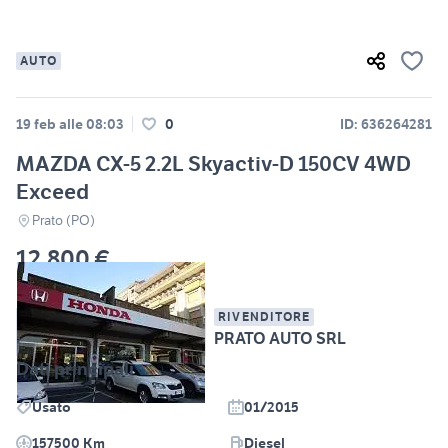
AUTO
19 feb alle 08:03
0
ID: 636264281
MAZDA CX-5 2.2L Skyactiv-D 150CV 4WD
Exceed
Prato (PO)
12.800 €
RIVENDITORE
PRATO AUTO SRL
Dati principali
Usato
01/2015
157500 Km
Diesel