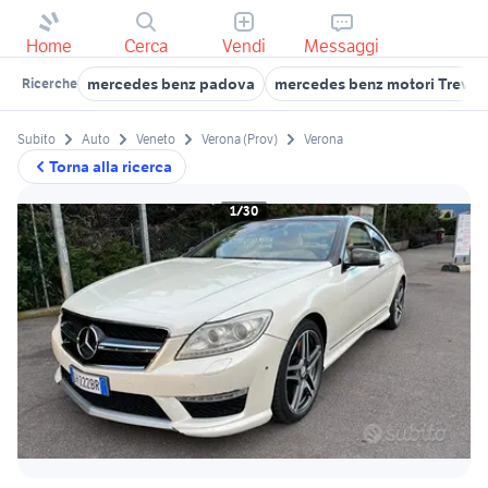
Home
Cerca
Vendi
Messaggi
mercedes benz padova
mercedes benz motori Treviso
Ricerche
Subito
Auto
Veneto
Verona (Prov)
Verona
Torna alla ricerca
1/30