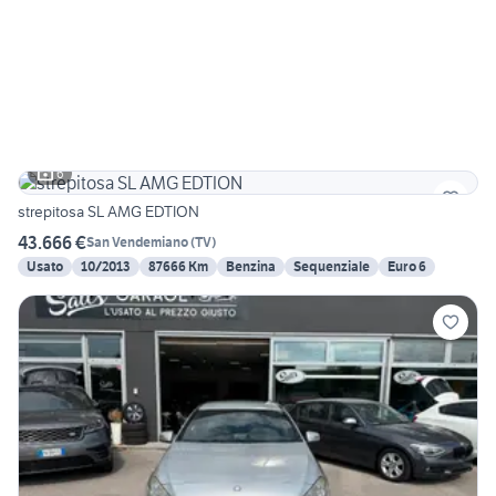
6
strepitosa SL AMG EDTION
43.666 €
San Vendemiano
(
TV
)
Usato
10/2013
87666 Km
Benzina
Sequenziale
Euro 6