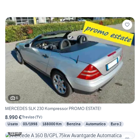
6
MERCEDES SLK 230 Kompressor PROMO ESTATE!
8.990 €
Treviso
(
TV
)
Usato
03/1998
188000 Km
Benzina
Automatico
Euro 2
18