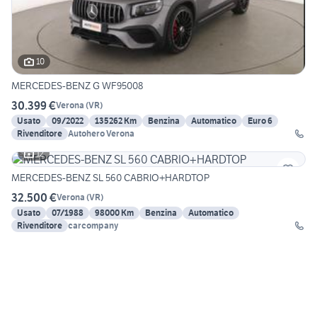
10
MERCEDES-BENZ G WF95008
30.399 €
Verona
(
VR
)
Usato
09/2022
135262 Km
Benzina
Automatico
Euro 6
Rivenditore
Autohero Verona
12
MERCEDES-BENZ SL 560 CABRIO+HARDTOP
32.500 €
Verona
(
VR
)
Usato
07/1988
98000 Km
Benzina
Automatico
Rivenditore
carcompany