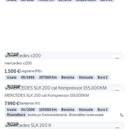
5
mercedes c200
1.500 €
Legnaro
(
PD
)
Usato
09/1996
357000 Km
Benzina
Manuale
Euro 2
15
MERCEDES SLK 200 cat Kompressor 155.000KM
7.990 €
Santorso
(
VI
)
Usato
03/2000
155000 Km
Benzina
Manuale
Euro 2
Rivenditore
AutoLux Concessionaria - Rivenditori auto usate
6