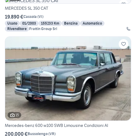
MERCEDES SL 350 CAT
19.890 €
Cassola
(
VI
)
Usato
01/2003
155233 Km
Benzina
Automatico
Rivenditore
Frattin Group Srl
15
Mercedes-benz 600 w100 SWB Limousine Condizioni Al
200.000 €
Bussolengo
(
VR
)