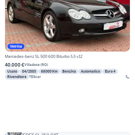
Vetrina
Mercedes-benz SL 500 600 Biturbo 5,5 v12
40.000 €
Villadose
(
RO
)
Usato
04/2003
68000 Km
Benzina
Automatico
Euro 4
Rivenditore
TEScar
20