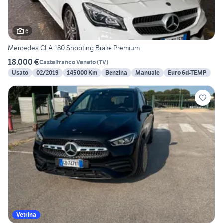
6
Mercedes CLA 180 Shooting Brake Premium
18.000 €
Castelfranco Veneto
(
TV
)
Usato
02/2019
145000 Km
Benzina
Manuale
Euro 6d-TEMP
Vetrina