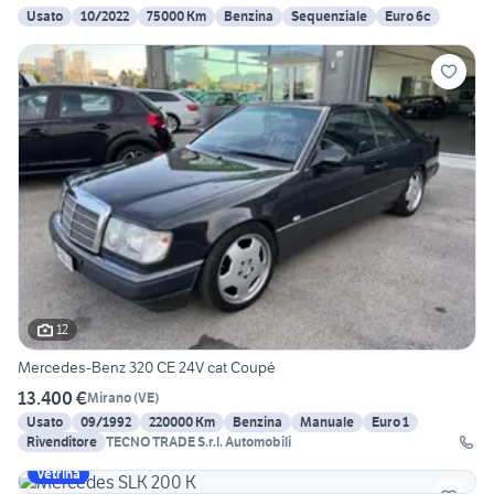
Usato
10/2022
75000 Km
Benzina
Sequenziale
Euro 6c
12
Mercedes-Benz 320 CE 24V cat Coupé
13.400 €
Mirano
(
VE
)
Usato
09/1992
220000 Km
Benzina
Manuale
Euro 1
Rivenditore
TECNO TRADE S.r.l. Automobili
Vetrina