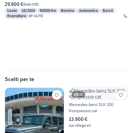
29.900 €
Dolo
(
VE
)
Usato
10/2019
60000 Km
Benzina
Automatico
Euro 6
Rivenditore
SP AUTO
Scelti per te
22
Mercedes-benz SLK 200
Kompressor cat
13.900 €
car village srl