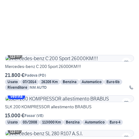
30
Mercedes-benz C 200 Sport 26000KM!!!
21.800 €
Padova
(
PD
)
Usato
07/2014
26205 Km
Benzina
Automatico
Euro 6b
Rivenditore
NM AUTO
Vetrina
SLK 200 KOMPRESSOR allestimento BRABUS
15.000 €
Fosso'
(
VE
)
Usato
03/2008
113000 Km
Benzina
Automatico
Euro 4
12