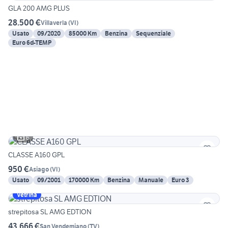
GLA 200 AMG PLUS
28.500 €
Villaverla
(
VI
)
Usato
09/2020
85000 Km
Benzina
Sequenziale
Euro 6d-TEMP
6
CLASSE A160 GPL
950 €
Asiago
(
VI
)
Usato
09/2001
170000 Km
Benzina
Manuale
Euro 3
Vetrina
strepitosa SL AMG EDTION
43.666 €
San Vendemiano
(
TV
)