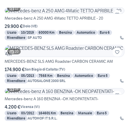
22
Mercedes-benz A 250 AMG 4Matic TETTO APRIBILE - 20
29.900 €
Dolo
(
VE
)
Usato
10/2019
60000 Km
Benzina
Automatico
Euro 6
Rivenditore
SP AUTO
20
MERCEDES-BENZ SLS AMG Roadster CARBON CERAMIC AM
174.900 €
San Biagio di Callalta
(
TV
)
Usato
05/2013
7568 Km
Benzina
Automatico
Euro 5
Rivenditore
AUTOSALONE 2000 SRL
26
Mercedes-benz A 160 BENZINA -OK NEOPATENTATI-
4.200 €
Vicenza
(
VI
)
Usato
03/2012
164601 Km
Benzina
Manuale
Euro 5
Rivenditore
AUTOHOF IT S.R.L.