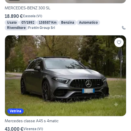
MERCEDES-BENZ 300 SL
18.890 €
Cassola
(
VI
)
Usato
07/1992
138587 Km
Benzina
Automatico
Rivenditore
Frattin Group Srl
Vetrina
Mercedes classe A45 s 4matic
43.000 €
Vicenza
(
VI
)