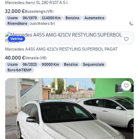
Mercedes-benz SL 280 R107 A.S.I.
32.000 €
Bussolengo
(
VR
)
Usato
06/1979
114000 Km
Benzina
Automatico
Rivenditore
Just Motors Srl
Vetrina
Mercedes A45S AMG 421CV RESTYLING SUPERBOL PAGAT
40.000 €
Venezia
(
VE
)
Usato
06/2023
90000 Km
Benzina
Sequenziale
Euro 6d-TEMP