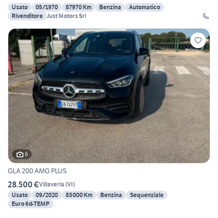
Usato
05/1970
87970 Km
Benzina
Automatico
Rivenditore
Just Motors Srl
6
GLA 200 AMG PLUS
28.500 €
Villaverla
(
VI
)
Usato
09/2020
85000 Km
Benzina
Sequenziale
Euro 6d-TEMP