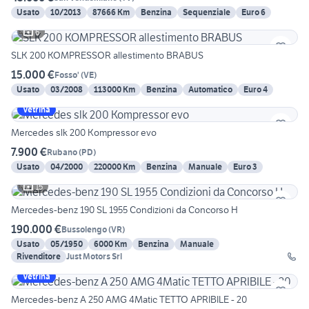
Usato
10/2013
87666 Km
Benzina
Sequenziale
Euro 6
6
SLK 200 KOMPRESSOR allestimento BRABUS
15.000 €
Fosso'
(
VE
)
Usato
03/2008
113000 Km
Benzina
Automatico
Euro 4
Vetrina
Mercedes slk 200 Kompressor evo
7.900 €
Rubano
(
PD
)
Usato
04/2000
220000 Km
Benzina
Manuale
Euro 3
15
Mercedes-benz 190 SL 1955 Condizioni da Concorso H
190.000 €
Bussolengo
(
VR
)
Usato
05/1950
6000 Km
Benzina
Manuale
Rivenditore
Just Motors Srl
Vetrina
Mercedes-benz A 250 AMG 4Matic TETTO APRIBILE - 20