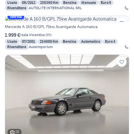
Usato
09/2012
235390 Km
Benzina
Manuale
Euro 5
Rivenditore
AUTOLITE INTERNATIONAL SRL
Vetrina
Mercede A 160 B/GPL 75kw Avantgarde Automatica
1.999 €
Isola Vicentina
(
VI
)
Usato
07/2001
234000 Km
Benzina
Automatico
Euro 3
Rivenditore
AutoImperium
20