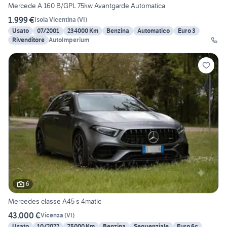
Mercede A 160 B/GPL 75kw Avantgarde Automatica
1.999 €
Isola Vicentina
(
VI
)
Usato
07/2001
234000 Km
Benzina
Automatico
Euro 3
Rivenditore
AutoImperium
6
Mercedes classe A45 s 4matic
43.000 €
Vicenza
(
VI
)
Usato
10/2022
75000 Km
Benzina
Sequenziale
Euro 6c