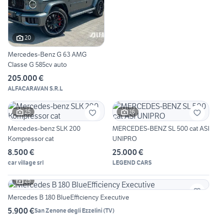
20
Mercedes-Benz G 63 AMG
Classe G 585cv auto
205.000 €
ALFACARAVAN S.R.L
25
16
Mercedes-benz SLK 200
MERCEDES-BENZ SL 500 cat ASI
Kompressor cat
UNIPRO
8.500 €
25.000 €
car village srl
LEGEND CARS
25
Mercedes B 180 BlueEfficiency Executive
5.900 €
San Zenone degli Ezzelini
(
TV
)