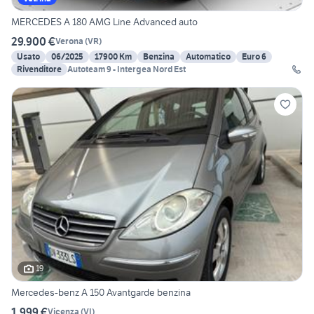
MERCEDES A 180 AMG Line Advanced auto
29.900 €
Verona
(
VR
)
Usato
06/2025
17900 Km
Benzina
Automatico
Euro 6
Rivenditore
Autoteam 9 - Intergea Nord Est
19
Mercedes-benz A 150 Avantgarde benzina
1.999 €
Vicenza
(
VI
)