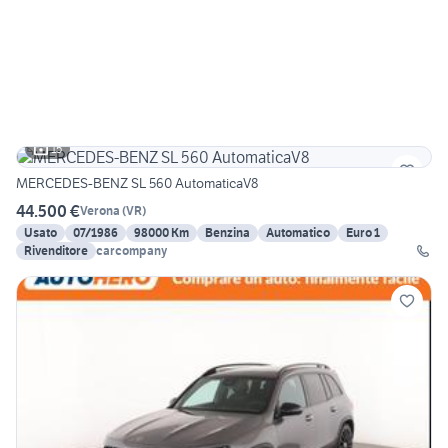
15
MERCEDES-BENZ SL 560 AutomaticaV8
44.500 €
Verona
(
VR
)
Usato
07/1986
98000 Km
Benzina
Automatico
Euro 1
Rivenditore
carcompany