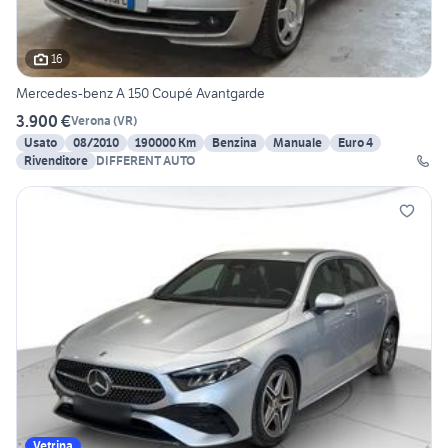
16
Mercedes-benz A 150 Coupé Avantgarde
3.900 €
Verona
(
VR
)
Usato
08/2010
190000 Km
Benzina
Manuale
Euro 4
Rivenditore
DIFFERENT AUTO
Vetrina