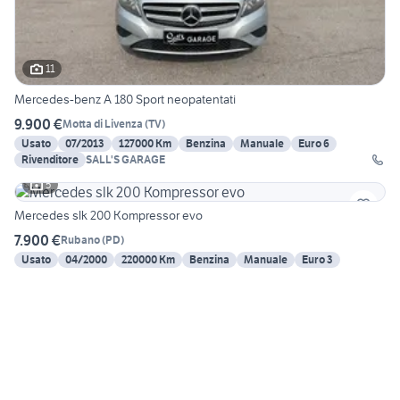
11
Mercedes-benz A 180 Sport neopatentati
9.900 €
Motta di Livenza
(
TV
)
Usato
07/2013
127000 Km
Benzina
Manuale
Euro 6
Rivenditore
SALL'S GARAGE
5
Mercedes slk 200 Kompressor evo
7.900 €
Rubano
(
PD
)
Usato
04/2000
220000 Km
Benzina
Manuale
Euro 3