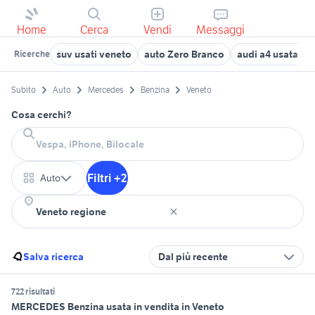
Home
Cerca
Vendi
Messaggi
suv usati veneto
auto Zero Branco
audi a4 usata vi
Ricerche
Subito
Auto
Mercedes
Benzina
Veneto
Cosa cerchi?
Filtri +2
Auto
Salva ricerca
Dal più recente
722 risultati
MERCEDES Benzina usata in vendita in Veneto