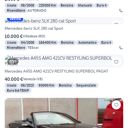
Usato
08/2008
225000 Km
Benzina
Manuale
Euro 4
Rivenditore
AUTORADO
Vetrina
Mercedes-benz SLK 280 cat Sport
10.000 €
Villadose
(
RO
)
Usato
04/2008
166400 Km
Benzina
Automatico
Euro 4
Rivenditore
TEScar
6
Mercedes A45S AMG 421CV RESTYLING SUPERBOL PAGAT
40.000 €
Venezia
(
VE
)
Usato
06/2023
90000 Km
Benzina
Sequenziale
Euro 6d-TEMP