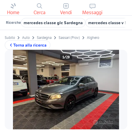
Home
Cerca
Vendi
Messaggi
mercedes classe glc Sardegna
mercedes classe v Sa
Ricerche
Subito
Auto
Sardegna
Sassari (Prov)
Alghero
Torna alla ricerca
1/29