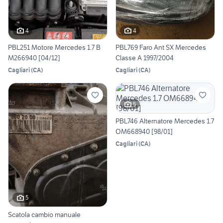
4
4
PBL251 Motore Mercedes 1.7 B
PBL769 Faro Ant SX Mercedes
M266940 [04/12]
Classe A 1997/2004
Cagliari
(
CA
)
Cagliari
(
CA
)
5
PBL746 Alternatore Mercedes 1.7
OM668940 [98/01]
Cagliari
(
CA
)
5
Scatola cambio manuale