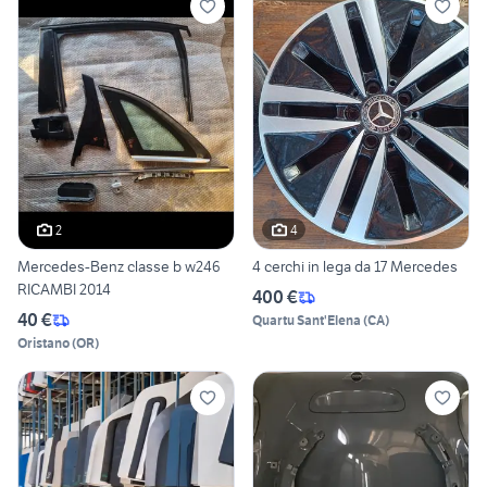
2
4
Mercedes-Benz classe b w246
4 cerchi in lega da 17 Mercedes
RICAMBI 2014
400 €
40 €
Quartu Sant'Elena
(
CA
)
Oristano
(
OR
)