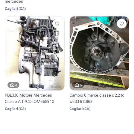
mercedes
Cagliari
(
CA
)
4
6
PBL336 Motore Mercedes
Cambio 6 marce classe c 2.2 td
Classe A 1.7CDi OM668940
w203 611862
Cagliari
(
CA
)
Cagliari
(
CA
)