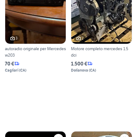
3
2
autoradio originale per Mercedes
Motore completo mercedes 1.5
w203
dci
70 €
1.500 €
Cagliari
(
CA
)
Dolianova
(
CA
)