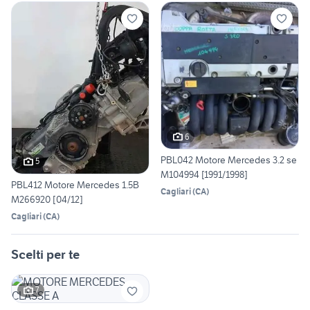
6
PBL042 Motore Mercedes 3.2 se
5
M104994 [1991/1998]
PBL412 Motore Mercedes 1.5B
Cagliari
(
CA
)
M266920 [04/12]
Cagliari
(
CA
)
Scelti per te
7