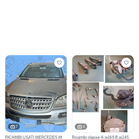
7
4
RICAMBI USATI MERCEDES M
Ricambi classe A w169 B w245