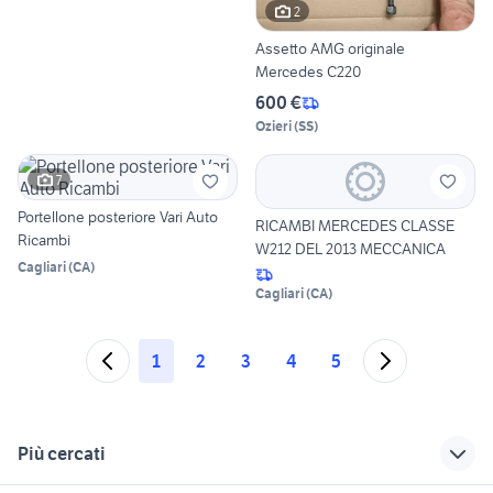
2
Assetto AMG originale
Mercedes C220
600 €
Ozieri
(
SS
)
7
Portellone posteriore Vari Auto
RICAMBI MERCEDES CLASSE
Ricambi
W212 DEL 2013 MECCANICA
Cagliari
(
CA
)
Cagliari
(
CA
)
1
2
3
4
5
Più cercati