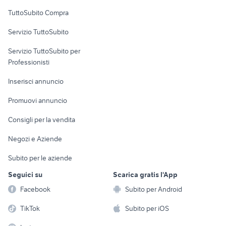
Uffici e Locali
TuttoSubito Compra
commerciali
Servizio TuttoSubito
elettronica
per la casa e la
sports e hobby
Servizio TuttoSubito per
persona
Informatica
Animali
Professionisti
Arredamento e
Console e
Accessori per
Casalinghi
Inserisci annuncio
Videogiochi
animali
Elettrodomestici
Promuovi annuncio
Audio/Video
Musica e Film
Giardino e Fai da te
Consigli per la vendita
Fotografia
Libri e Riviste
Abbigliamento e
Negozi e Aziende
Telefonia
Strumenti Musicali
Accessori
Subito per le aziende
Sports
Tutto per i bambini
Seguici su
Scarica gratis l'App
Biciclette
Facebook
Subito per Android
Collezionismo
TikTok
Subito per iOS