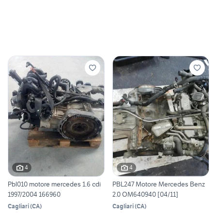
4
4
Pbl010 motore mercedes 1.6 cdi
PBL247 Motore Mercedes Benz
1997/2004 166960
2.0 OM640940 [04/11]
Cagliari
(
CA
)
Cagliari
(
CA
)