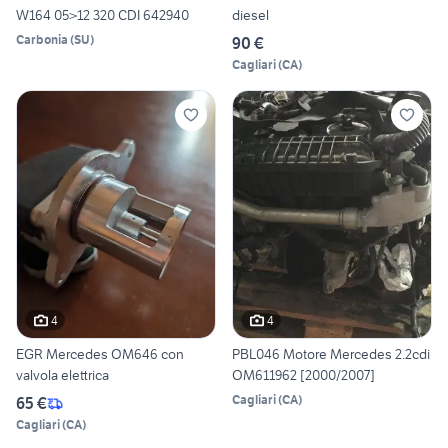
W164 05>12 320 CDI 642940
diesel
Carbonia
(
SU
)
90 €
Cagliari
(
CA
)
4
4
EGR Mercedes OM646 con
PBL046 Motore Mercedes 2.2cdi
valvola elettrica
OM611962 [2000/2007]
Cagliari
(
CA
)
65 €
Cagliari
(
CA
)