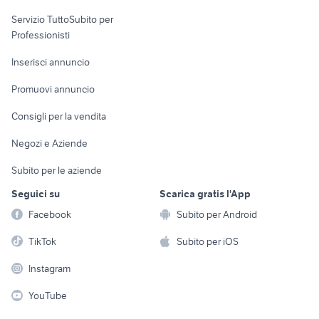
elettronica
per la casa e la
sports e hobby
Servizio TuttoSubito per
persona
Informatica
Animali
Professionisti
Arredamento e
Console e
Accessori per
Casalinghi
Inserisci annuncio
Videogiochi
animali
Elettrodomestici
Promuovi annuncio
Audio/Video
Musica e Film
Giardino e Fai da te
Consigli per la vendita
Fotografia
Libri e Riviste
Abbigliamento e
Negozi e Aziende
Telefonia
Strumenti Musicali
Accessori
Subito per le aziende
Sports
Tutto per i bambini
Seguici su
Scarica gratis l'App
Biciclette
Facebook
Subito per Android
Collezionismo
TikTok
Subito per iOS
Instagram
YouTube