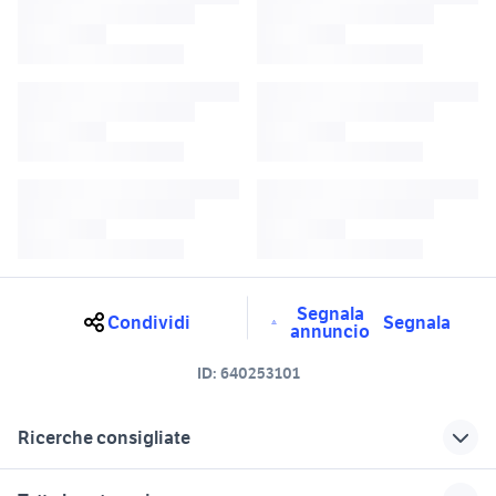
Segnala
Condividi
Segnala
annuncio
ID:
640253101
Ricerche consigliate
mercedes cla Veneto
500 auto Verona provincia