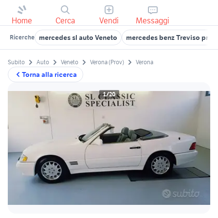
Home
Cerca
Vendi
Messaggi
mercedes sl auto Veneto
mercedes benz Treviso prov
Ricerche
Subito
Auto
Veneto
Verona (Prov)
Verona
Torna alla ricerca
1/20