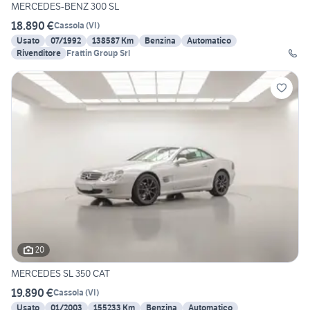
MERCEDES-BENZ 300 SL
18.890 €
Cassola
(
VI
)
Usato
07/1992
138587 Km
Benzina
Automatico
Rivenditore
Frattin Group Srl
20
MERCEDES SL 350 CAT
19.890 €
Cassola
(
VI
)
Usato
01/2003
155233 Km
Benzina
Automatico