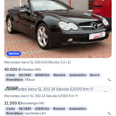
Vetrina
Mercedes-benz SL 500 600 Biturbo 5,5 v12
40.000 €
Villadose
(
RO
)
Usato
04/2003
68000 Km
Benzina
Automatico
Euro 4
Rivenditore
TEScar
15
Mercedes-benz SL 300 24 Valvole 62000 Km !!!
31.500 €
Bussolengo
(
VR
)
Usato
06/1989
62800 Km
Benzina
Automatico
Rivenditore
Just Motors Srl