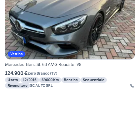
Vetrina
Mercedes-Benz SL 63 AMG Roadster V8
124.900 €
Zero Branco
(
TV
)
Usato
12/2016
69000 Km
Benzina
Sequenziale
Rivenditore
SC AUTO SRL