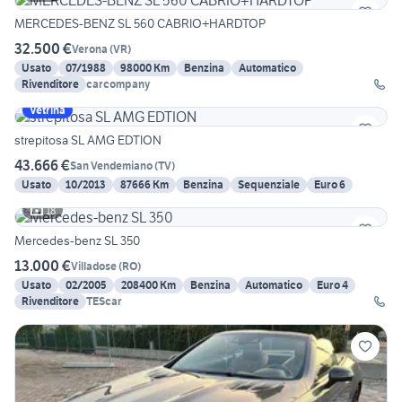
MERCEDES-BENZ SL 560 CABRIO+HARDTOP
32.500 €
Verona
(
VR
)
Usato
07/1988
98000 Km
Benzina
Automatico
Rivenditore
carcompany
Vetrina
strepitosa SL AMG EDTION
43.666 €
San Vendemiano
(
TV
)
Usato
10/2013
87666 Km
Benzina
Sequenziale
Euro 6
18
Mercedes-benz SL 350
13.000 €
Villadose
(
RO
)
Usato
02/2005
208400 Km
Benzina
Automatico
Euro 4
Rivenditore
TEScar