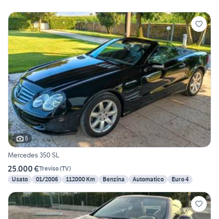
6
Mercedes 350 SL
25.000 €
Treviso
(
TV
)
Usato
01/2006
112000 Km
Benzina
Automatico
Euro 4