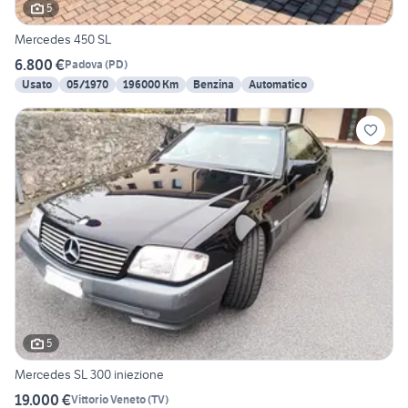
5
Mercedes 450 SL
6.800 €
Padova
(
PD
)
Usato
05/1970
196000 Km
Benzina
Automatico
5
Mercedes SL 300 iniezione
19.000 €
Vittorio Veneto
(
TV
)