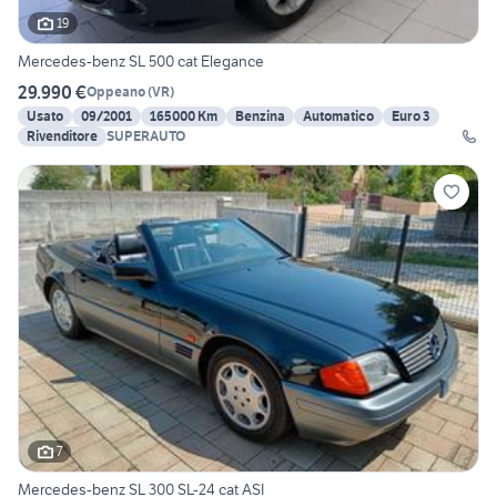
19
Mercedes-benz SL 500 cat Elegance
29.990 €
Oppeano
(
VR
)
Usato
09/2001
165000 Km
Benzina
Automatico
Euro 3
Rivenditore
SUPERAUTO
7
Mercedes-benz SL 300 SL-24 cat ASI