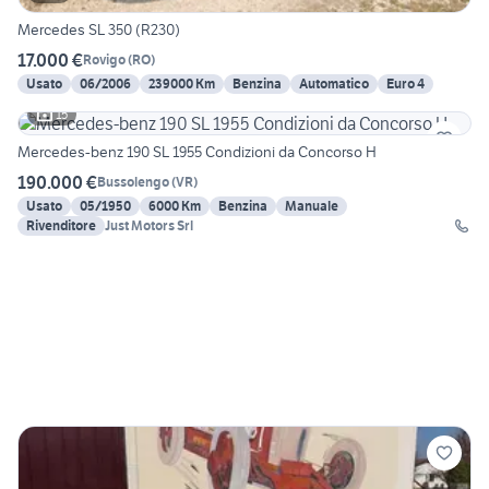
Mercedes SL 350 (R230)
17.000 €
Rovigo
(
RO
)
Usato
06/2006
239000 Km
Benzina
Automatico
Euro 4
15
Mercedes-benz 190 SL 1955 Condizioni da Concorso H
190.000 €
Bussolengo
(
VR
)
Usato
05/1950
6000 Km
Benzina
Manuale
Rivenditore
Just Motors Srl