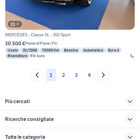
15
MERCEDES - Classe SL - 350 Sport
30.500 €
Ponte di Piave
(
TV
)
Usato
01/2008
76000 Km
Benzina
Automatico
Euro 4
Rivenditore
RW Auto
1
2
3
4
Più cercati
Correlati
Richerche simili
Suggerimenti
Ricerche consigliate
mercedes cls usata
mercedes slk usata
auto mercedes serie
veneto
veneto
sl Marche
mercedes 190 sl da restaurare
mercedes sl 2004 accessori auto
Tutte le categorie
mercedes classe a
mercedes rovigo
mercedes e250
mercedes 280 sl
mercedes serie sl cabrio