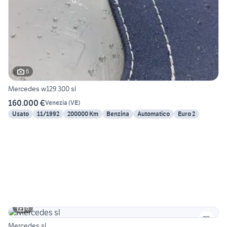
6
Mercedes w129 300 sl
160.000 €
Venezia
(
VE
)
Usato
11/1992
200000 Km
Benzina
Automatico
Euro 2
6
Mercedes sl