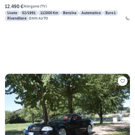
12.490 €
Morgano
(
TV
)
Usato
02/1991
112000 Km
Benzina
Automatico
Euro 1
Rivenditore
DMN AUTO