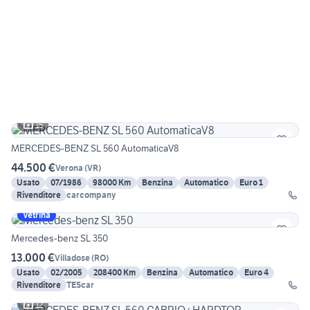
15
MERCEDES-BENZ SL 560 AutomaticaV8
44.500 €
Verona
(
VR
)
Usato
07/1986
98000 Km
Benzina
Automatico
Euro 1
Rivenditore
carcompany
Vetrina
Mercedes-benz SL 350
13.000 €
Villadose
(
RO
)
Usato
02/2005
208400 Km
Benzina
Automatico
Euro 4
Rivenditore
TEScar
12