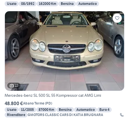
Usato
08/1992
162000 Km
Benzina
Automatico
22
Mercedes-benz SL 500 SL 55 Kompressor cat AMG Limi
48.800 €
Abano Terme
(
PD
)
Usato
11/2005
87000 Km
Benzina
Automatico
Euro 4
Rivenditore
GMOTORS CLASSIC CARS DI KATIA BRUGNARA