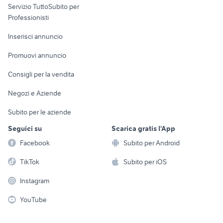
Servizio TuttoSubito per
persona
Informatica
Animali
Professionisti
Arredamento e
Console e
Accessori per
Casalinghi
Inserisci annuncio
Videogiochi
animali
Elettrodomestici
Promuovi annuncio
Audio/Video
Musica e Film
Giardino e Fai da te
Consigli per la vendita
Fotografia
Libri e Riviste
Abbigliamento e
Negozi e Aziende
Telefonia
Strumenti Musicali
Accessori
Subito per le aziende
Sports
Tutto per i bambini
Seguici su
Scarica gratis l'App
Biciclette
Facebook
Subito per Android
Collezionismo
TikTok
Subito per iOS
Instagram
YouTube