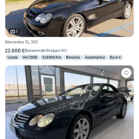
5
Mercedes SL 350
22.000 €
Bassano del Grappa
(
VI
)
Usato
04/2008
318000 Km
Benzina
Automatico
Euro 4