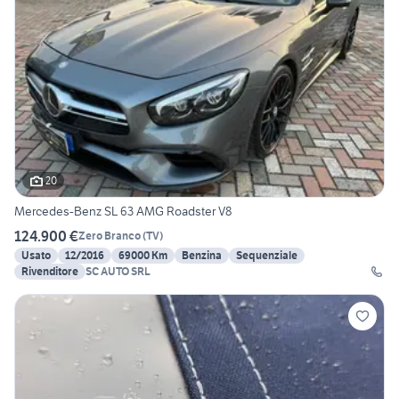
20
Mercedes-Benz SL 63 AMG Roadster V8
124.900 €
Zero Branco
(
TV
)
Usato
12/2016
69000 Km
Benzina
Sequenziale
Rivenditore
SC AUTO SRL