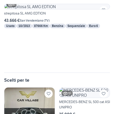
6
strepitosa SL AMG EDTION
43.666 €
San Vendemiano
(
TV
)
Usato
10/2013
87666 Km
Benzina
Sequenziale
Euro 6
Scelti per te
16
MERCEDES-BENZ SL 500 cat ASI
UNIPRO