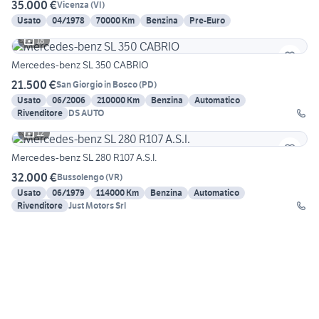
35.000 €
Vicenza
(
VI
)
Usato
04/1978
70000 Km
Benzina
Pre-Euro
18
Mercedes-benz SL 350 CABRIO
21.500 €
San Giorgio in Bosco
(
PD
)
Usato
06/2006
210000 Km
Benzina
Automatico
Rivenditore
DS AUTO
12
Mercedes-benz SL 280 R107 A.S.I.
32.000 €
Bussolengo
(
VR
)
Usato
06/1979
114000 Km
Benzina
Automatico
Rivenditore
Just Motors Srl