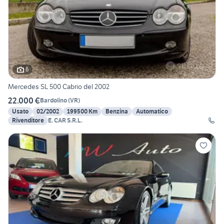
6
Mercedes SL 500 Cabrio del 2002
22.000 €
Bardolino
(
VR
)
Usato
02/2002
199500 Km
Benzina
Automatico
Rivenditore
E. CAR S.R.L.