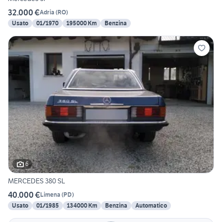
32.000 €
Adria
(
RO
)
Usato
01/1970
195000 Km
Benzina
6
MERCEDES 380 SL
40.000 €
Limena
(
PD
)
Usato
01/1985
134000 Km
Benzina
Automatico