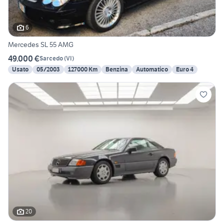
6
Mercedes SL 55 AMG
49.000 €
Sarcedo
(
VI
)
Usato
05/2003
127000 Km
Benzina
Automatico
Euro 4
20