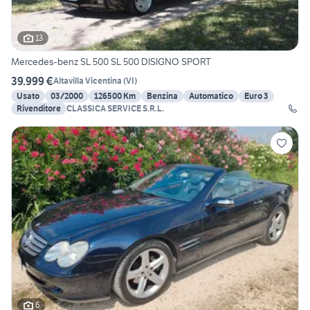
13
Mercedes-benz SL 500 SL 500 DISIGNO SPORT
39.999 €
Altavilla Vicentina
(
VI
)
Usato
03/2000
126500 Km
Benzina
Automatico
Euro 3
Rivenditore
CLASSICA SERVICE S.R.L.
6