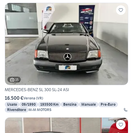
15
MERCEDES-BENZ SL 300 SL-24 ASI
16.500 €
Verona
(
VR
)
Usato
09/1990
193500 Km
Benzina
Manuale
Pre-Euro
Rivenditore
M-M MOTORS