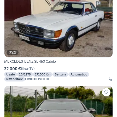
28
MERCEDES-BENZ SL 450 Cabrio
32.000 €
Silea
(
TV
)
Usato
10/1975
171000 Km
Benzina
Automatico
Rivenditore
LIVIO OLIVOTTO